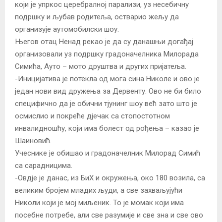
који је упркос церебралној парализи, уз несебичну
подршку и љубав родитеља, остварио жељу да
организује аутомобилски шоу.
Његов отац Ненад рекао је да су данашњи догађај
организовали уз подршку градоначелника Милорада
Симића, Ауто – мото друштва и других пријатеља.
-Иницијатива је потекла од мога сина Николе и ово је
један нови вид дружења за Дервенту. Ово не би било
специфично да је обични тјунинг шоу већ зато што је
осмислио и покреће дјечак са стопостотном
инвалидношћу, који има болест од рођења – казао је
Шаиновић.
Учеснике је обишао и градоначелник Милорад Симић
са сарадницима.
-Овдје је данас, из БиХ и окружења, око 180 возила, са
великим бројем младих људи, а све захваљујући
Николи који је мој миљеник. То је момак који има
посебне потребе, али све разумије и све зна и све ово