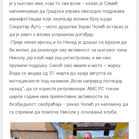
је у његово име, који то све воли – казао је Симић
напоменувши да Градска управа свесрдно подржава
манифестације које окупљају велики број људи.
Секретар Ауто – мото друштва Зоран Чолић истакао је
да је ријеч о веома успјешном догађају.
-Прије неких мјесец и по Ненад је дошао са идејом да
би желио да реализује ову активност за његовог сина
Николу, јер клуб није још регистрован, и ми смо
пружили подршку. Синоћ смо имали и мото – журку.
Води се акција од 31. марта до краја августа за
мотоциклисте под називом „Вози напријед погледај
назад“, да се користе ретровизори. АМС РС током
цијеле године има превентивне активности за
безбједност саобраћаја – рекао Чолић уз напомену да
су спремни да помогну Николи у основање клуба.