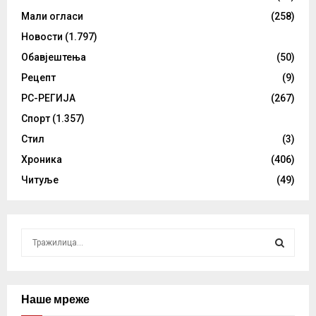
Мали огласи
(258)
Новости
(1.797)
Обавјештења
(50)
Рецепт
(9)
РС-РЕГИЈА
(267)
Спорт
(1.357)
Стил
(3)
Хроника
(406)
Читуље
(49)
S
e
a
S
r
c
Наше мреже
E
h