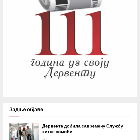
Задње објаве
Дервента добила савремену Службу
хитне помоћи
0