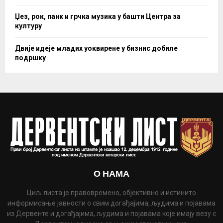
Џез, рок, панк и грчка музика у башти Центра за
културу
Двије идеје младих уоквирене у бизнис добиле
подршку
О НАМА
Циљ листа је правовремено, објективно и истинито
информисање јавности о свим догађајима, људима и појавама
из Дервенте и догађајима, људима и појавама које имају везу с