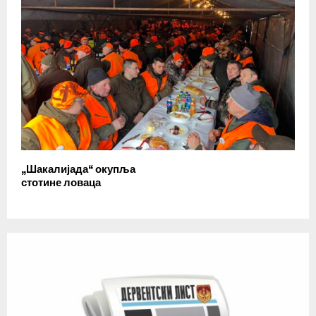
„Шакалијада“ окупља
стотине ловаца