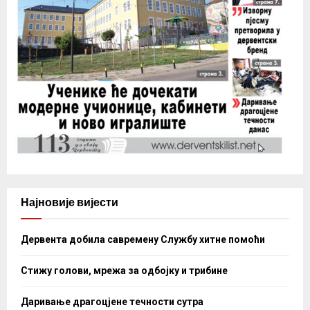
Најновије вијести
Дервента добила савремену Службу хитне помоћи
Стижу голови, мрежа за одбојку и трибине
Даривање драгоцјене течности сутра