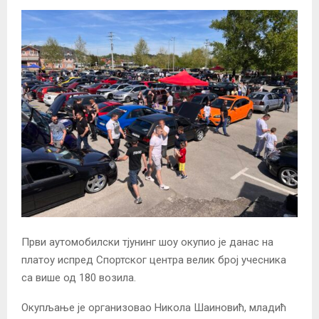
Први аутомобилски тјунинг шоу окупио је данас на
платоу испред Спортског центра велик број учесника
са више од 180 возила.
Окупљање је организовао Никола Шаиновић, младић