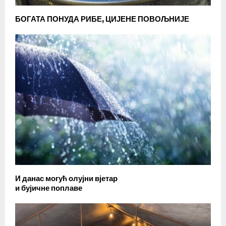
БОГАТА ПОНУДА РИБЕ, ЦИЈЕНЕ ПОВОЉНИЈЕ
И данас могућ олујни вјетар
и бујичне поплаве