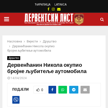
ЋИРИЛИЦА
LATINICA
Facebook
Instagram
Email
PRIMARY
MENU
Насловна
Вијести
Друштво
Дервенћанин Никола окупио
бројне љубитеље аутомобила
Друштво
Дервенћанин Никола окупио
бројне љубитеље аутомобила
14/04/2024
ПОДЈЕЛИ
0