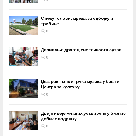
Стижу голови, мрежа за одбојку и
трибине
0
Даривање драгоцјене течности сутра
0
Џез, рок, панк и грчка музика у башти
Центра за културу
0
Двије идеје младих уоквирене у бизнис
добиле подршку
0