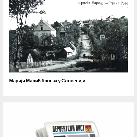
Марији Марић бронза у Словенији