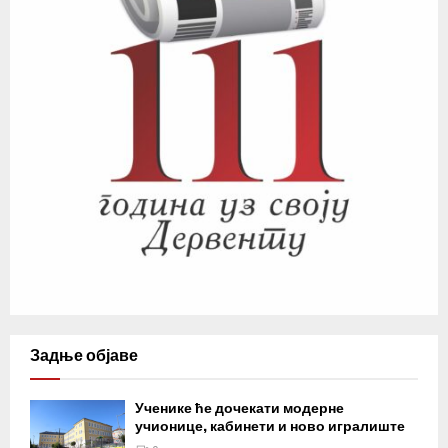
Задње објаве
Ученике ће дочекати модерне
учионице, кабинети и ново игралиште