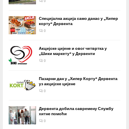
0
Специјална акција само данас у „Хипер
корту“ Дервента
0
Акцијске цијене и овог четвртка у
„Шики маркету“ у Дервенти
0
Пазарни дан у „Хипер Корту“ Дервента
уз акцијске цијене
0
Дервента добила савремену Службу
хитне помоћи
0