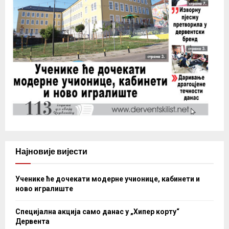
Најновије вијести
Ученике ће дочекати модерне учионице, кабинети и
ново игралиште
Специјална акција само данас у „Хипер корту“
Дервента