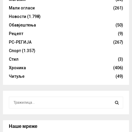
Мали огласи
(261)
Новости
(1.798)
Обавјештења
(50)
Рецепт
(9)
РС-РЕГИЈА
(267)
Спорт
(1.357)
Стил
(3)
Хроника
(406)
Читуље
(49)
S
e
a
S
r
c
Наше мреже
E
h