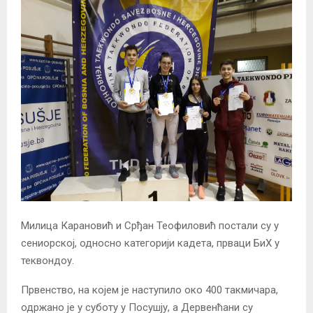
Милица Карановић и Срђан Теофиловић постали су у
сениорској, односно категорији кадета, прваци БиХ у
теквондоу.
Првенство, на којем је наступило око 400 такмичара,
одржано је у суботу у Посушју, а Дервенћани су