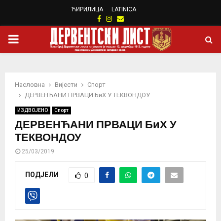
ЋИРИЛИЦА
LATINICA
Facebook
Instagram
Email
PRIMARY
MENU
Насловна
Вијести
Спорт
ДЕРВЕНЋАНИ ПРВАЦИ БиХ У ТЕКВОНДОУ
ИЗДВОЈЕНО
Спорт
ДЕРВЕНЋАНИ ПРВАЦИ БиХ У
ТЕКВОНДОУ
25/03/2019
ПОДЈЕЛИ
0