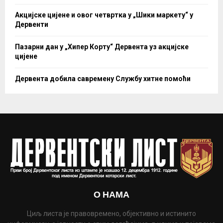
Акцијске цијене и овог четвртка у „Шики маркету“ у
Дервенти
Пазарни дан у „Хипер Корту“ Дервента уз акцијске
цијене
Дервента добила савремену Службу хитне помоћи
О НАМА
Циљ листа је правовремено, објективно и истинито