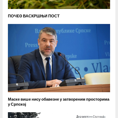
ПОЧEO ВАСКРШЊИ ПОСТ
Маске више нису обавезне у затвореним просторима
у Српској