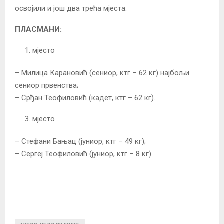
освојили и још два трећа мјеста.
ПЛАСМАНИ:
мјесто
– Милица Карановић (сениор, ктг – 62 кг) најбољи
сениор првенства;
– Срђан Теофиловић (кадет, ктг – 62 кг).
мјесто
– Стефани Бањац (јуниор, ктг – 49 кг);
– Сергеј Теофиловић (јуниор, ктг – 8 кг).