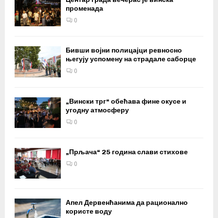
променада
0
Бивши војни полицајци ревносно
његују успомену на страдале саборце
0
„Вински трг“ обећава фине окусе и
угодну атмосферу
0
„Прљача“ 25 година слави стихове
0
Апел Дервенћанима да рационално
користе воду