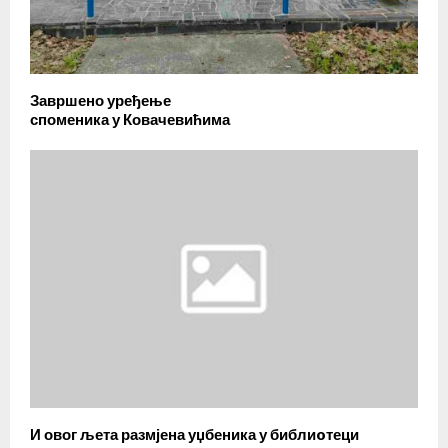
Завршено уређење
споменика у Ковачевићима
И овог љета размјена уџбеника у библиoтеци