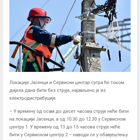
Локације Јасенци и Сервисни центар сутра ће током
дијела дана бити без струје, најављено је из
електродистрибуције.
– У времену од осам до десет часова струје неће бити
на локацији Јасенци, а од 10.30 до 12.30 у Сервисном
центру 1. У времену од 13 до 15 часова струје неће
бити у Сервисном центру 2 – наводи се у обавјештењу.