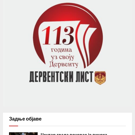
Задње објаве
Центар града вечерас је винска