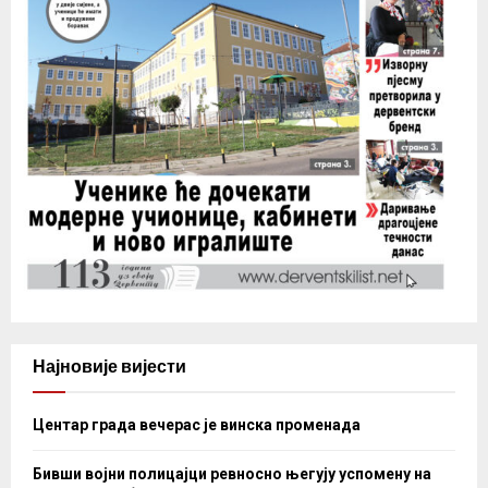
Најновије вијести
Центар града вечерас је винска променада
Бивши војни полицајци ревносно његују успомену на