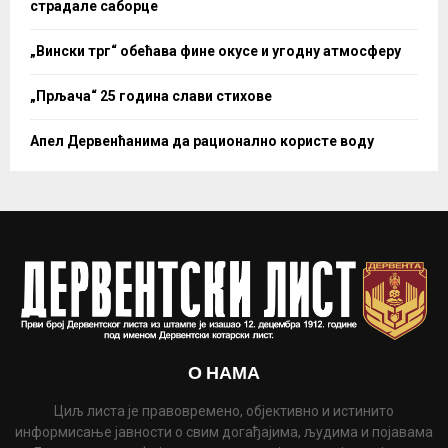
страдале саборце
„Вински трг“ обећава фине окусе и угодну атмосферу
„Прљача“ 25 година слави стихове
Апел Дервенћанима да рационално користе воду
О НАМА
Циљ листа је правовремено, објективно и истинито
информисање јавности о свим догађајима, људима и појавама