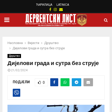
ЋИРИЛИЦА
LATINICA
Facebook
Instagram
Email
PRIMARY
MENU
Насловна
Вијести
Друштво
Дијелови града и сутра без струје
Друштво
Дијелови града и сутра без струје
21/02/2024
ПОДЈЕЛИ
0