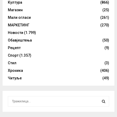
Култура
(866)
Магазин
(25)
Мали огласи
(261)
МАРКЕТИНГ
(270)
Новости
(1.799)
Обавјештења
(50)
Рецепт
(9)
Спорт
(1.357)
Стил
(3)
Хроника
(406)
Читуље
(49)
S
e
a
S
r