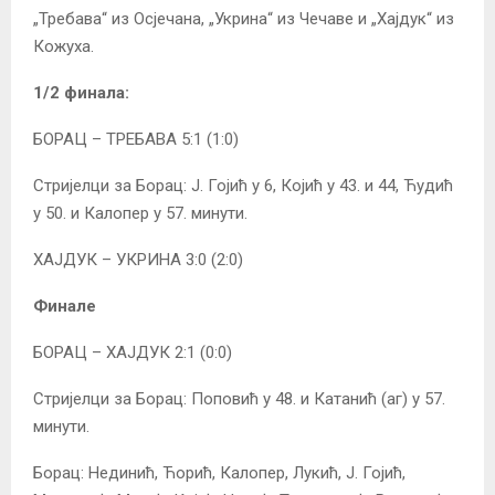
„Требава“ из Осјечана, „Укрина“ из Чечаве и „Хајдук“ из
Кожуха.
1/2 финала:
БОРАЦ – ТРЕБАВА 5:1 (1:0)
Стријелци за Борац: Ј. Гојић у 6, Којић у 43. и 44, Ћудић
у 50. и Калопер у 57. минути.
ХАЈДУК – УКРИНА 3:0 (2:0)
Финале
БОРАЦ – ХАЈДУК 2:1 (0:0)
Стријелци за Борац: Поповић у 48. и Катанић (аг) у 57.
минути.
Борац: Нединић, Ћорић, Калопер, Лукић, Ј. Гојић,