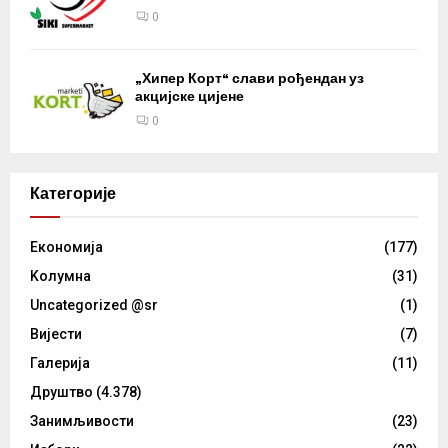
0
„Хипер Корт“ слави рођендан уз
акцијске цијене
0
Категорије
Eкономија
(177)
Kолумнa
(31)
Uncategorized @sr
(1)
Вијести
(7)
Галерија
(11)
Друштво
(4.378)
Занимљивости
(23)