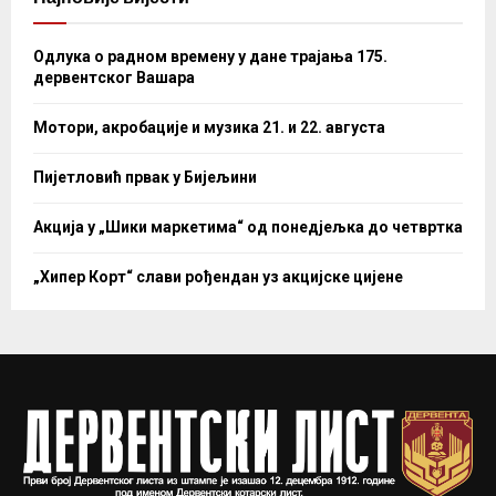
Одлука о радном времену у дане трајања 175.
дервентског Вашара
Мотори, акробације и музика 21. и 22. августа
Пијетловић првак у Бијељини
Акција у „Шики маркетима“ од понедјељка до четвртка
„Хипер Корт“ слави рођендан уз акцијске цијене