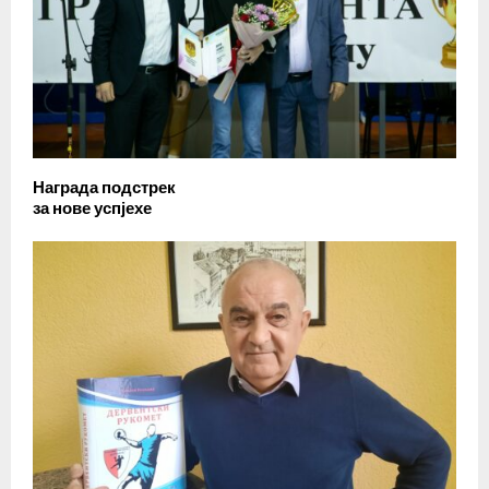
Награда подстрек
за нове успјехе