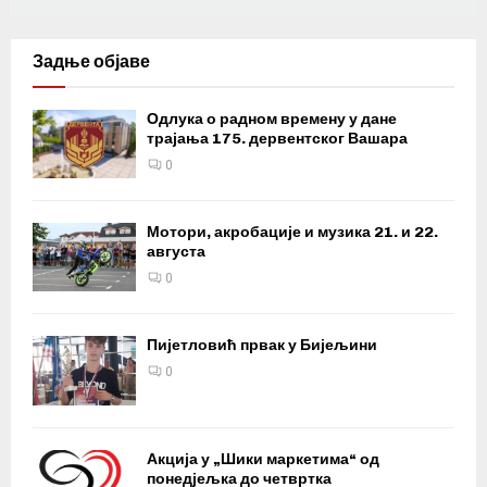
Задње објаве
Одлука о радном времену у дане
трајања 175. дервентског Вашара
0
Мотори, акробације и музика 21. и 22.
августа
0
Пијетловић првак у Бијељини
0
Акција у „Шики маркетима“ од
понедјељка до четвртка