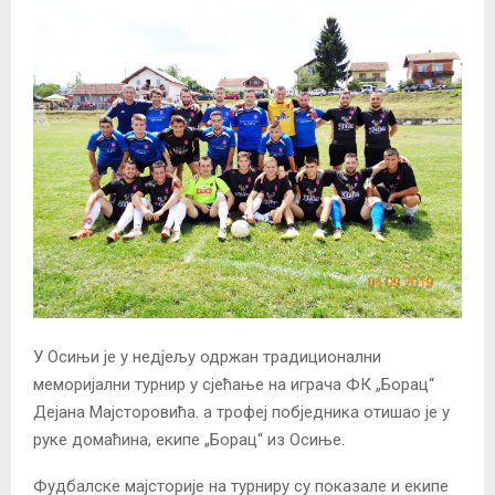
У Осињи је у недјељу одржан традиционални
меморијални турнир у сјећање на играча ФК „Борац“
Дејана Мајсторовића. а трофеј побједника отишао је у
руке домаћина, екипе „Борац“ из Осиње.
Фудбалске мајсторије на турниру су показале и екипе