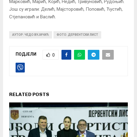
Марковић, Марић, Којић, Недић, Тривуновић, Рудоњић.
Још су играли: Делић, Мајсторовић, Поповић, Ћустић,
Стјепановић и Васлић.
АУТОР: ЧЕДО ВУЈИЧИЋ
ФОТО: ДЕРВЕНТСКИ ЛИСТ
ПОДЈЕЛИ
0
RELATED POSTS