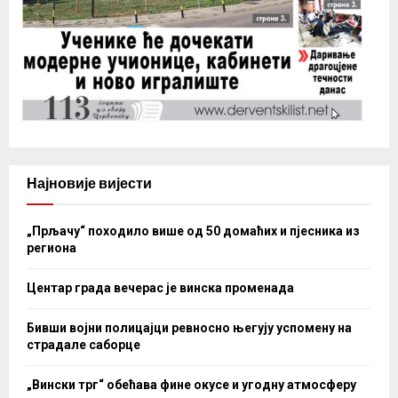
Најновије вијести
„Прљачу“ походило више од 50 домаћих и пјесника из
региона
Центар града вечерас је винска променада
Бивши војни полицајци ревносно његују успомену на
страдале саборце
„Вински трг“ обећава фине окусе и угодну атмосферу