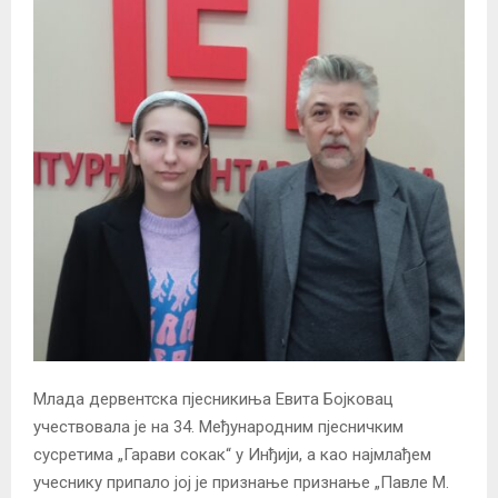
Млада дервентска пјесникиња Евита Бојковац
учествовала је на 34. Међународним пјесничким
сусретима „Гарави сокак“ у Инђији, а као најмлађем
учеснику припало јој је признање признање „Павле М.