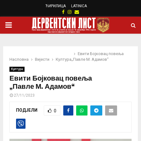
ЋИРИЛИЦА
LATINICA
Facebook
Instagram
Email
PRIMARY
MENU
Евити Бојковац повеља
Насловна
Вијести
Култура
„Павле М. Адамов“
Култура
Евити Бојковац повеља
„Павле М. Адамов“
27/11/2023
ПОДЈЕЛИ
0