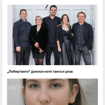
„Либертанго“ доноси ноте танга и џеза