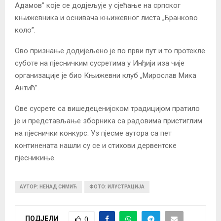
Адамов” које се додјељује у сјећање на српског
књижевника и оснивача књижевног листа „Бранково
коло”.
Ово признање додијељено је по први пут и то протекле
суботе на пјесничким сусретима у Инђији иза чије
организације је био Књижевни клуб „Мирослав Мика
Антић”.
Ове сусрете са вишедеценијском традицијом пратило
је и представљање зборника са радовима пристиглим
на пјеснички конкурс. Уз пјесме аутора са пет
континената нашли су се и стихови дервентске
пјесникиње.
АУТОР: НЕНАД СИМИЋ
ФОТО: ИЛУСТРАЦИЈА
ПОДЈЕЛИ
0