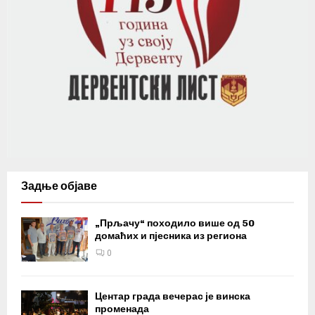
Задње објаве
„Прљачу“ походило више од 50
домаћих и пјесника из региона
0
Центар града вечерас је винска
променада