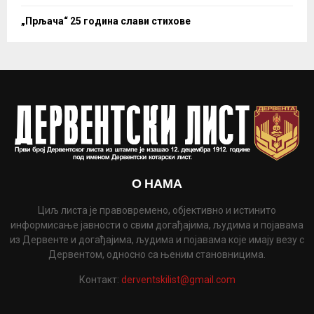
„Прљача“ 25 година слави стихове
О НАМА
Циљ листа је правовремено, објективно и истинито
информисање јавности о свим догађајима, људима и појавама
из Дервенте и догађајима, људима и појавама које имају везу с
Дервентом, односно са њеним становницима.
Контакт:
derventskilist@gmail.com