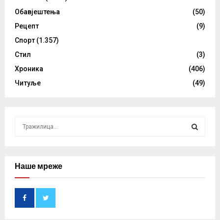
Обавјештења
(50)
Рецепт
(9)
Спорт
(1.357)
Стил
(3)
Хроника
(406)
Читуље
(49)
S
e
a
S
r
c
Наше мреже
E
h
f
A
o
r
R
: