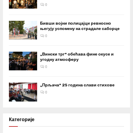
0
Бивши војни полицајци ревносно
његују успомену на страдале саборце
0
„Вински трг“ обећава фине окусе и
угодну атмосферу
0
„Прљача“ 25 година слави стихове
0
Категорије