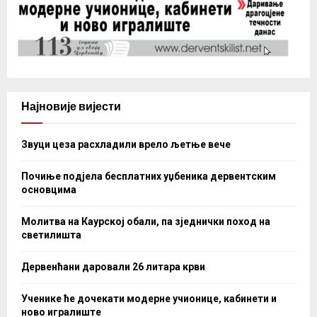
Најновије вијести
Звуци цеза расхладили врело љетње вече
Почиње подјела бесплатних уџбеника дервентским
основцима
Молитва на Каурској обали, па зједнички поход на
светилишта
Дервенћани даровали 26 литара крви
Ученике ће дочекати модерне учионице, кабинети и
ново игралиште