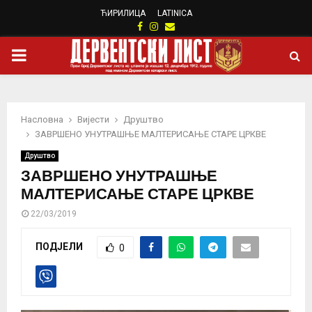
ЋИРИЛИЦА
LATINICA
Facebook
Instagram
Email
PRIMARY
MENU
Насловна
Вијести
Друштво
ЗАВРШЕНО УНУТРАШЊЕ МАЛТЕРИСАЊЕ СТАРЕ ЦРКВЕ
Друштво
ЗАВРШЕНО УНУТРАШЊЕ
МАЛТЕРИСАЊЕ СТАРЕ ЦРКВЕ
22/03/2019
ПОДЈЕЛИ
0