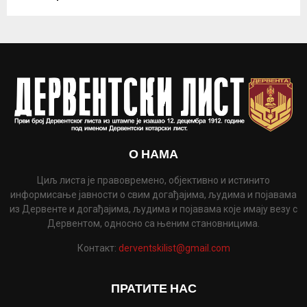
О НАМА
Циљ листа је правовремено, објективно и истинито
информисање јавности о свим догађајима, људима и појавама
из Дервенте и догађајима, људима и појавама које имају везу с
Дервентом, односно са њеним становницима.
Контакт:
derventskilist@gmail.com
ПРАТИТЕ НАС