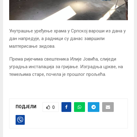
Унутрашње уређење храма у Српској вароши из дана у
дан напредује, а радници су данас завршили
малтерисање зидова.
Према ријечима свештеника Илије Јовића, слиједи
уградња инсталација за гријање. Изградња цркве, на
темељима старе, почела је прошлог прољећа.
ПОДЈЕЛИ
0