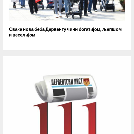
Свака нова беба Дервенту чини богатијом, љепшом
и веселијом