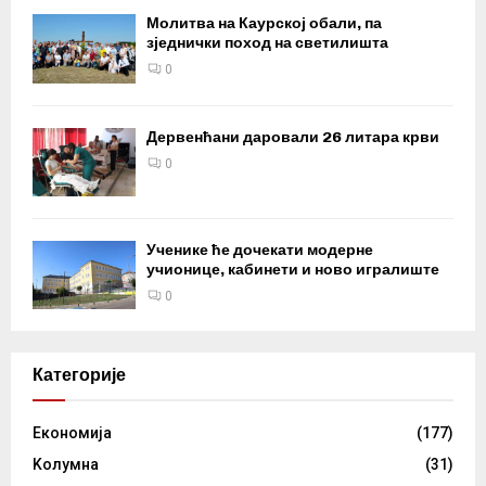
Молитва на Каурској обали, па
зједнички поход на светилишта
0
Дервенћани даровали 26 литара крви
0
Ученике ће дочекати модерне
учионице, кабинети и ново игралиште
0
Категорије
Eкономија
(177)
Kолумнa
(31)