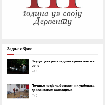
Задње објаве
Звуци цеза расхладили врело љетње
вече
0
Почиње подјела бесплатних уџбеника
дервентским основцима
0