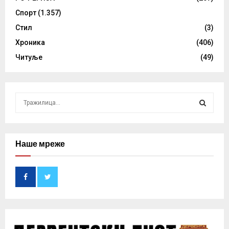
Спорт
(1.357)
Стил
(3)
Хроника
(406)
Читуље
(49)
S
e
a
S
r
c
Наше мреже
E
h
f
A
o
r
R
:
C
H