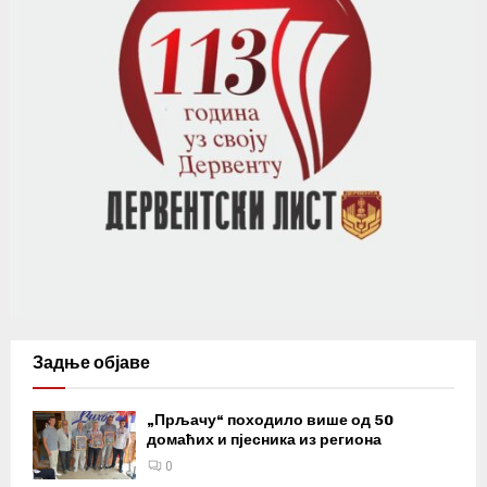
Задње објаве
„Прљачу“ походило више од 50
домаћих и пјесника из региона
0