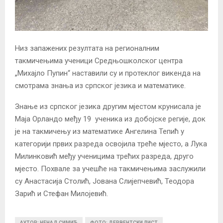
Низ запажених резултата на регионалним
такмичењима ученици Средњошколског центра
„Михајло Пупин“ наставили су и протеклог викенда на
смотрама знања из српског језика и математике.
Знање из српског језика другим мјестом крунисала је
Маја Орландо међу 19 ученика из добојске регије, док
је на такмичењу из математике Ангелина Тепић у
категорији првих разреда освојила треће мјесто, а Лука
Милинковић међу ученицима трећих разреда, друго
мјесто. Похвале за учешће на такмичењима заслужили
су Анастасија Столић, Јована Слијепчевић, Теодора
Зарић и Стефан Милојевић.
АУТОР: НЕНАД СИМИЋ
ФОТО: ДЕРВЕНТСКИ ЛИСТ