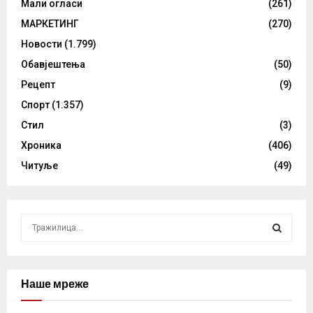
Мали огласи
(261)
МАРКЕТИНГ
(270)
Новости
(1.799)
Обавјештења
(50)
Рецепт
(9)
Спорт
(1.357)
Стил
(3)
Хроника
(406)
Читуље
(49)
S
e
a
S
r
c
Наше мреже
E
h
f
A