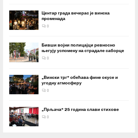
Центар града вечерас је винска
променада
0
Бивши војни полицајци ревносно
његују успомену на страдале саборце
0
„Вински трг“ обећава фине окусе и
угодну атмосферу
0
„Прљача“ 25 година слави стихове
0