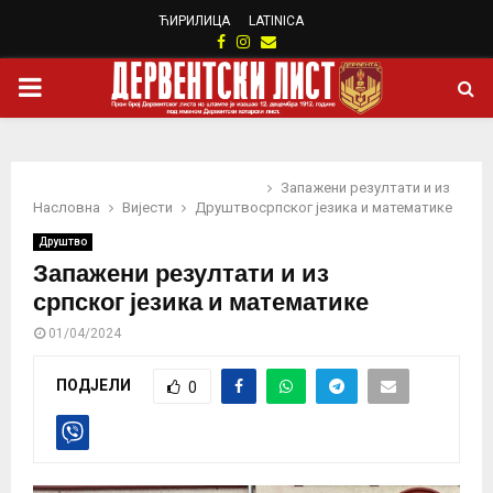
ЋИРИЛИЦА
LATINICA
Facebook
Instagram
Email
PRIMARY
MENU
Запажени резултати и из
Насловна
Вијести
Друштво
српског језика и математике
Друштво
Запажени резултати и из
српског језика и математике
01/04/2024
ПОДЈЕЛИ
0