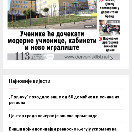
Најновије вијести
„Прљачу“ походило више од 50 домаћих и пјесника из
региона
Центар града вечерас је винска променада
Бивши војни полицајци ревносно његују успомену на