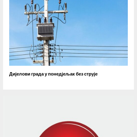
Дијелови града у понедјељак без струје