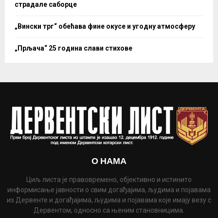
страдале саборце
„Вински трг“ обећава фине окусе и угодну атмосферу
„Прљача“ 25 година слави стихове
О НАМА
Циљ листа је правовремено, објективно и истинито
информисање јавности о свим догађајима, људима и појавама
из Дервенте и догађајима, људима и појавама које имају везу с
Дервентом, односно са њеним становницима.