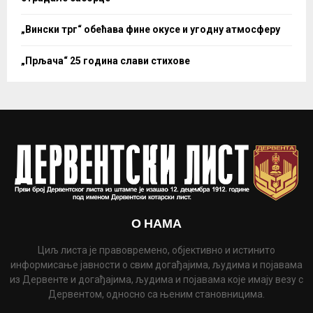
„Вински трг“ обећава фине окусе и угодну атмосферу
„Прљача“ 25 година слави стихове
О НАМА
Циљ листа је правовремено, објективно и истинито
информисање јавности о свим догађајима, људима и појавама
из Дервенте и догађајима, људима и појавама које имају везу с
Дервентом, односно са њеним становницима.