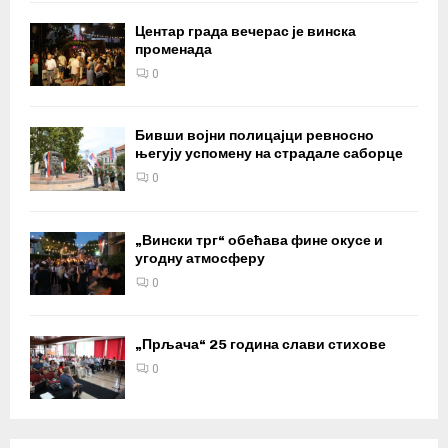
Центар града вечерас је винска
променада
0
Бивши војни полицајци ревносно
његују успомену на страдале саборце
0
„Вински трг“ обећава фине окусе и
угодну атмосферу
0
„Прљача“ 25 година слави стихове
0