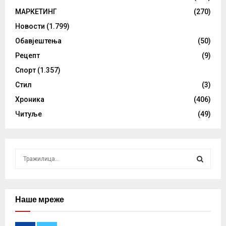
МАРКЕТИНГ
(270)
Новости
(1.799)
Обавјештења
(50)
Рецепт
(9)
Спорт
(1.357)
Стил
(3)
Хроника
(406)
Читуље
(49)
S
e
a
S
r
c
Наше мреже
E
h
f
A