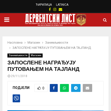
ЋИРИЛИЦА
LATINICA
Facebook
Instagram
Email
PRIMARY
MENU
Насловна
Магазин
Занимљивости
ЗАПОСЛЕНЕ НАГРАЂУЈУ ПУТОВАЊЕМ НА ТАЈЛАНД
Занимљивости
Магазин
ЗАПОСЛЕНЕ НАГРАЂУЈУ
ПУТОВАЊЕМ НА ТАЈЛАНД
29/11/2018
ПОДЈЕЛИ
0