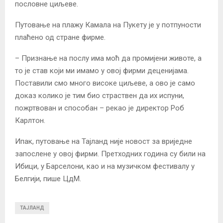
пословне циљеве.
Путовање на плажу Камала на Пукету је у потпуности
плаћено од стране фирме.
– Признање на послу има моћ да промијени животе, а
то је став који ми имамо у овој фирми деценијама.
Поставили смо много високе циљеве, а ово је само
доказ колико је тим био страствен да их испуни,
пожртвован и способан – рекао је директор Роб
Карлтон.
Ипак, путовање на Тајланд није новост за вриједне
запослене у овој фирми. Претходних година су били на
Ибици, у Барселони, као и на музичком фестивалу у
Белгији, пише ЦдМ.
ТАЈЛАНД