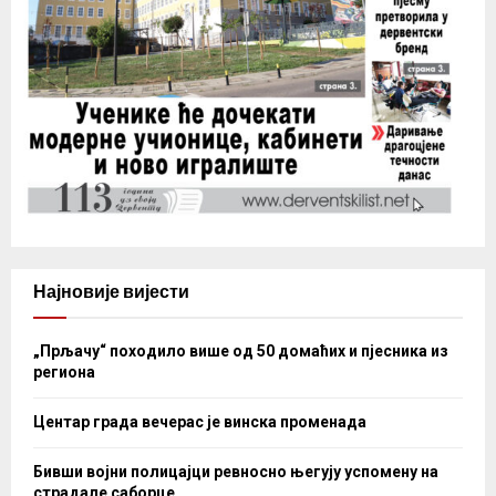
Најновије вијести
„Прљачу“ походило више од 50 домаћих и пјесника из
региона
Центар града вечерас је винска променада
Бивши војни полицајци ревносно његују успомену на
страдале саборце