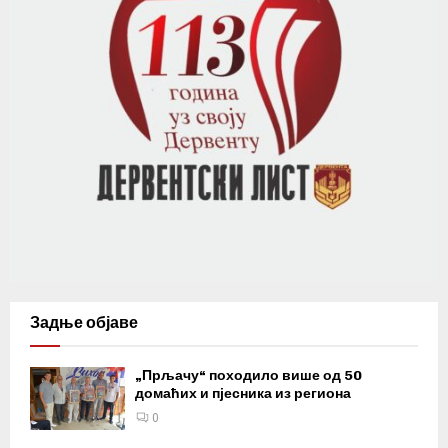
Задње објаве
„Прљачу“ походило више од 50
домаћих и пјесника из региона
0