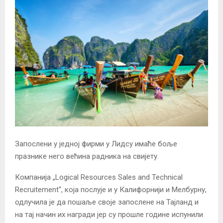
Запослени у једној фирми у Лидсу имаће боље
празнике него већина радника на свијету.
Компанија „Logical Resources Sales and Technical
Recruitement“, која послује и у Калифорнији и Мелбурну,
одлучила је да пошаље своје запослене на Тајланд и
на тај начин их награди јер су прошле године испунили