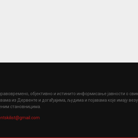
правовремено, објективно и истинито информисање јавности о сви
вама из Дервенте и догађајима, људима и појавама које имају вез
еним становницима.
ntskilist@gmail.com