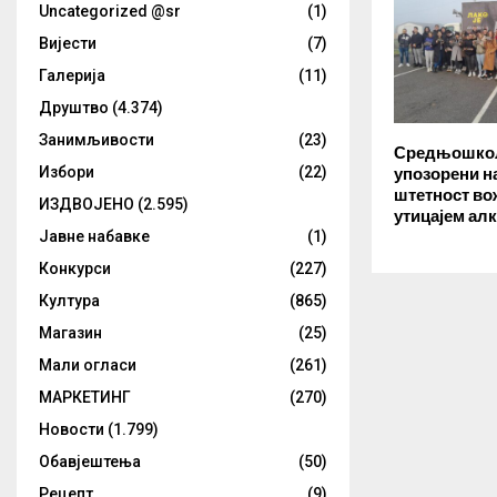
Uncategorized @sr
(1)
Вијести
(7)
Галерија
(11)
Друштво
(4.374)
Занимљивости
(23)
Средњошко
Избори
(22)
упозорени н
штетност в
ИЗДВОЈЕНО
(2.595)
утицајем ал
Јавне набавке
(1)
Конкурси
(227)
Култура
(865)
Магазин
(25)
Мали огласи
(261)
МАРКЕТИНГ
(270)
Новости
(1.799)
Обавјештења
(50)
Рецепт
(9)