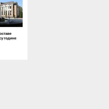
оставе
су године