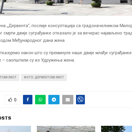
а „Дервента“, послије консултација са градоначелником Мил
г смрти двије суграђанке отказало је за вечерас најављено тр
одом Међународног дана жена.
казујемо након што су преминуле наше двије млађе суграђанке.
 – саопштили су из Удружења жена.
ТСКИ ЛИСТ
ФОТО: ДЕРВЕНТСКИ ЛИСТ
0
OSTS