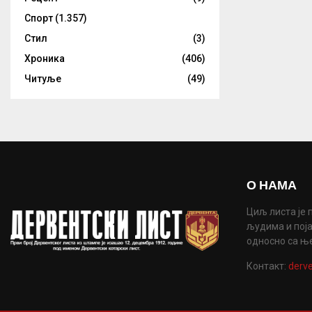
Спорт
(1.357)
Стил
(3)
Хроника
(406)
Читуље
(49)
О НАМА
Циљ листа је 
људима и поја
односно са њ
Контакт:
derve