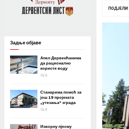
ПОДЈЕЛИ
Задње објаве
Апел Дервенћанима
да рационално
користе воду
0
Станарима помоћ за
још 19 пројеката
„утезања“ зграда
0
Изворну пјесму