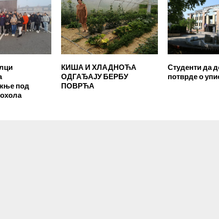
лци
КИША И ХЛАДНОЋА
Студенти да д
а
ОДГАЂАЈУ БЕРБУ
потврде о упи
ожње под
ПОВРЋА
кохола