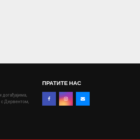
ПРАТИТЕ НАС
м догађајима,
у с Дервентом,