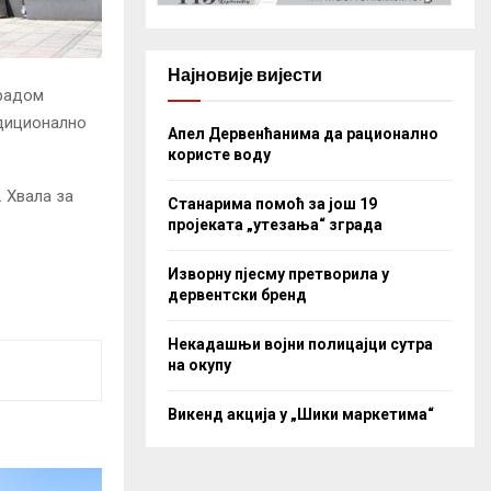
Најновије вијести
орадом
адиционално
Апел Дервенћанима да рационално
користе воду
 Хвала за
Станарима помоћ за још 19
пројеката „утезања“ зграда
Изворну пјесму претворила у
дервентски бренд
Некадашњи војни полицајци сутра
на окупу
Викенд акција у „Шики маркетима“