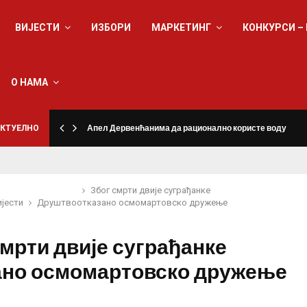
ВИЈЕСТИ
ИЗБОРИ
МАРКЕТИНГ
КОНКУРСИ –
О НАМА
КТУЕЛНО
Апел Дервенћанима да рационално користе воду
Због смрти двије суграђанке
ијести
Друштво
отказано осмомартовско дружење
смрти двије суграђанке
ано осмомартовско дружење