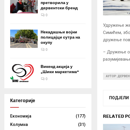
претворила у
дервентски бренд
0
Удружење жен
Некадашњи војни
Симићем, збо
полицајци сутра на
дружење пов
окупу
0
– Дружење от
разумијевање
Викенд акција у
„Шики маркетима“
АУТОР: ДЕРВЕН
0
ПОДЈЕЛИ
Категорије
RELATED P
Eкономија
(177)
Kолумнa
(31)