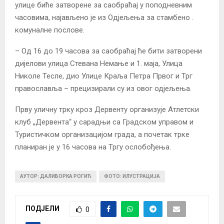
улице биће затворене за саобраћај у поподневним
часовима, најављено је из Одјељења за стамбено .
комуналне послове.
– Од 16 до 19 часова за саобраћај ће бити затворени
дијелови улица Стевана Немање и 1. маја, Улица
Николе Тесле, дио Улице Краља Петра Првог и Трг
православља – прецизирали су из овог одјељења.
Прву уличну трку кроз Дервенту организује Атлетски
клуб „Дервента“ у сарадњи са Градском управом и
Туристичком организацијом града, а почетак трке
планиран је у 16 часова на Тргу ослобођења.
АУТОР: ДАЛИБОРКА РОГИЋ
ФОТО: ИЛУСТРАЦИЈА
ПОДЈЕЛИ
0