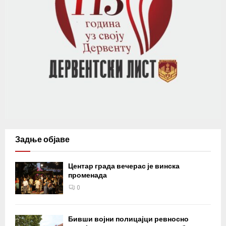
Задње објаве
Центар града вечерас је винска
променада
0
Бивши војни полицајци ревносно