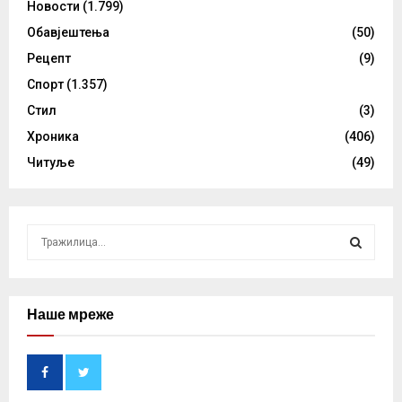
Новости
(1.799)
Обавјештења
(50)
Рецепт
(9)
Спорт
(1.357)
Стил
(3)
Хроника
(406)
Читуље
(49)
S
e
a
S
r
c
Наше мреже
E
h
f
A
o
r
R