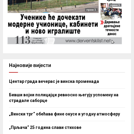
Најновије вијести
Центар града вечерас је винска променада
Бивши војни полицајци ревносно његују успомену на
страдале саборце
„Вински трг“ обећава фине окусе и угодну атмосферу
„Прљача“ 25 година слави стихове