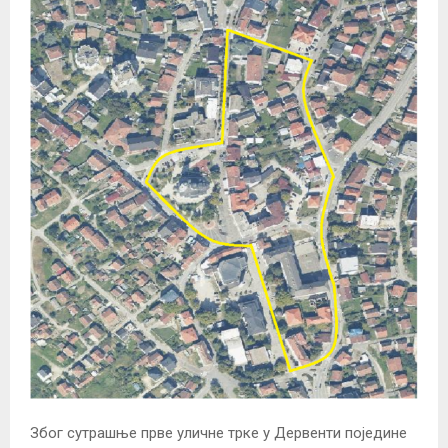
Због сутрашње прве уличне трке у Дервенти поједине