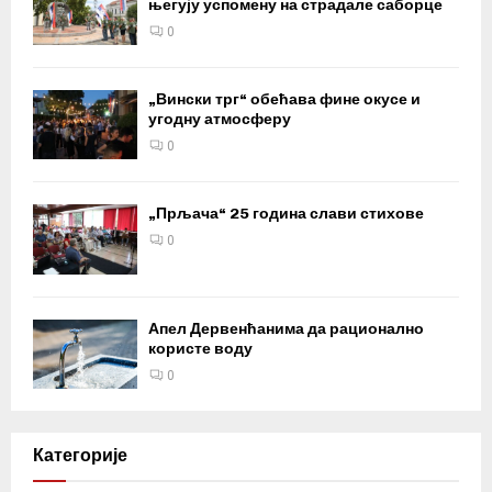
његују успомену на страдале саборце
0
„Вински трг“ обећава фине окусе и
угодну атмосферу
0
„Прљача“ 25 година слави стихове
0
Апел Дервенћанима да рационално
користе воду
0
Категорије