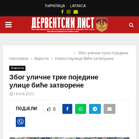
ЋИРИЛИЦА
LATINICA
Facebook
Instagram
Email
PRIMARY
MENU
Због уличне трке поједине
Насловна
Вијести
Новости
улице биће затворене
Новости
Због уличне трке поједине
улице биће затворене
18/04/2023
ПОДЈЕЛИ
0