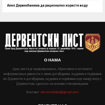
Апел Дервенћанима да рационално користе воду
О НАМА
Циљ листа је правовремено, објективно и истинито
информисање јавности о свим догађајима, људима и појавама
из Дервенте и догађајима, људима и појавама које имају везу с
Дервентом, односно са њеним становницима.
Контакт:
derventskilist@gmail.com