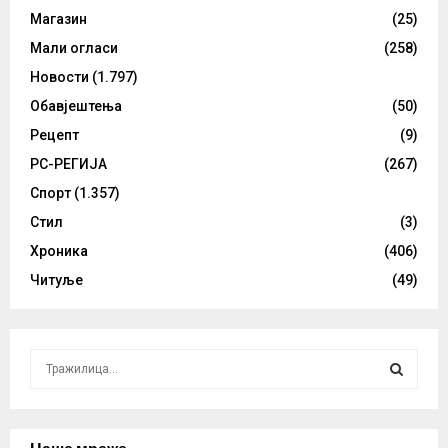
Магазин
(25)
Мали огласи
(258)
Новости
(1.797)
Обавјештења
(50)
Рецепт
(9)
РС-РЕГИЈА
(267)
Спорт
(1.357)
Стил
(3)
Хроника
(406)
Читуље
(49)
S
e
a
S
r
c