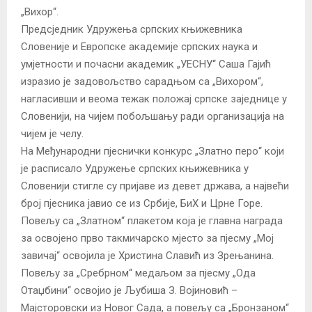
„Вихор“.
Предсједник Удружења српских књижевника
Словеније и Европске академије српских наука и
умјетности и почасни академик „УЕСНУ“ Саша Гајић
изразио је задовољство сарадњом са „Вихором“,
нагласивши и веома тежак положај српске заједнице у
Словенији, на чијем побољшању ради организација на
чијем је челу.
На Међународни пјеснички конкурс „Златно перо“ који
је расписало Удружење српских књижевника у
Словенији стигле су пријаве из девет држава, а највећи
број пјесника јавио се из Србије, БиХ и Црне Горе.
Повељу са „Златном“ плакетом која је главна награда
за освојено прво такмичарско мјесто за пјесму „Мој
завичај“ освојила је Христина Славић из Зрењанина.
Повељу за „Сребрном“ медаљом за пјесму „Ода
Отаџбини“ освојио је Љубиша З. Војиновић –
Мајсторовски из Новог Сада, а повељу са „Бронзаном“