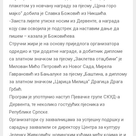
плакетом уз новчану награду за пјесму „Црна горо
мајко“ добила је Славка Божовић из Никшића.
-Заиста лијепе утиске носим из Дервенте, а награда
коју сам освојила је подстрек да наставим дање да
пишем – казала је Божовићева.
Стручни жири је на основу приједлога организатора
одредио и три додатне награде, а добитник дипломе
са златном значком за пјесму „Заклетва отаџбини“ је
Милован Мићо Петровић из Новог Сада, Мирела
Гаврановић из Бањалуке за пјесму „Баштина, а диплому
за златном значком „Царица Милица“ Драгица Драга
Грбић.
Програм је употпунио наступ Пјевачке групе СКУД-а
Дервента, те неколико гостујућих пјесника из
Републике Српске.
Организатори су захвалницама за успјешну подршку и
сарадњу захвалили се директору Центра за културу
Јеленку Живковићу, новинским кућама међу којима је и