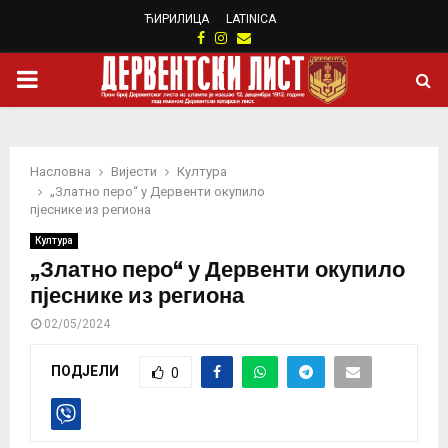
ЋИРИЛИЦА
LATINICA
Facebook
Instagram
Email
PRIMARY
MENU
Насловна
Вијести
Култура
„Златно перо“ у Дервенти окупило
пјеснике из региона
Култура
„Златно перо“ у Дервенти окупило
пјеснике из региона
02/05/2024
ПОДЈЕЛИ
0