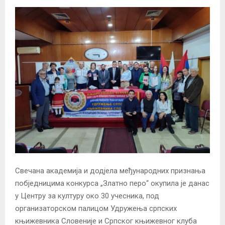
Свечана академија и додјела међународних признања
побједницима конкурса „Златно перо“ окупила је данас
у Центру за културу око 30 учесника, под
организаторском палицом Удружења српских
књижевника Словеније и Српског књижевног клуба