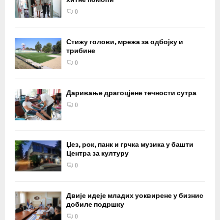
0
Стижу голови, мрежа за одбојку и
трибине
0
Даривање драгоцјене течности сутра
0
Џез, рок, панк и грчка музика у башти
Центра за културу
0
Двије идеје младих уоквирене у бизнис
добиле подршку
0