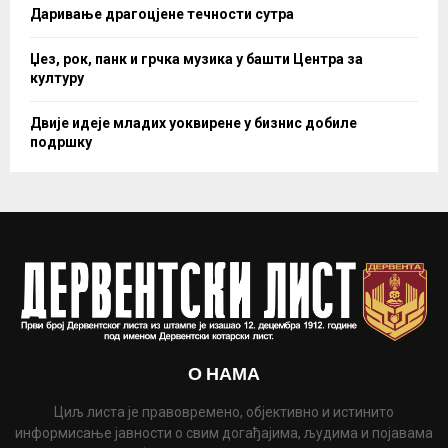
Даривање драгоцјене течности сутра
Џез, рок, панк и грчка музика у башти Центра за
културу
Двије идеје младих уоквирене у бизнис добиле
подршку
О НАМА
Циљ листа је правовремено, објективно и истинито
информисање јавности о свим догађајима, људима и појавама