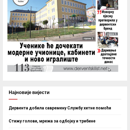
Најновије вијести
Дервента добила савремену Службу хитне помоћи
Стижу голови, мрежа за одбојку и трибине