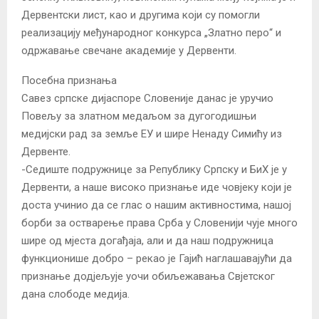
Дервентски лист, као и другима који су помогли
реализацију међународног конкурса „Златно перо“ и
одржавање свечане академије у Дервенти.
Посебна признања
Савез српске дијаспоре Словеније данас је уручио
Повељу за златном медаљом за дугогодишњи
медијски рад за земље ЕУ и шире Ненаду Симићу из
Дервенте.
-Седиште подружнице за Републику Српску и БиХ је у
Дервенти, а наше високо признање иде човјеку који је
доста учинио да се глас о нашим активностима, нашој
борби за остварење права Срба у Словенији чује много
шире од мјеста догађаја, али и да наш подружница
функционише добро – рекао је Гајић наглашавајући да
признање додјељује уочи обиљежавања Свјетског
дана слободе медија.