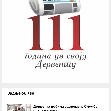
Задње објаве
Дервента добила савремену Службу
хитне помоћи