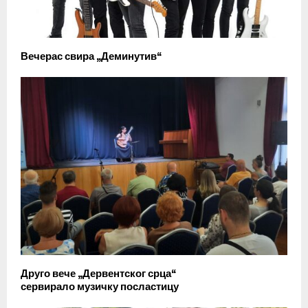
Вечерас свира „Деминутив“
Друго вече „Дервентског срца“
сервирало музичку посластицу