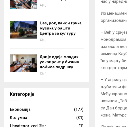
нас у наредн
0
Из менаџмент
организовани
Џез, рок, панк и грчка
музика у башти
– Већ у срије
Центра за културу
монодрамом „Г
0
изазвала ве
семинар Клуб
Двије идеје младих
ће у марту б
уоквирене у бизнис
добиле подршку
концерт харм
0
– У априлу в
љубитељи фол
Међународно
Категорије
називом „Теб
су Дан борца
Eкономија
(177)
жена. Матурс
Kолумнa
(31)
Uncategorized @sr
(1)
Додају да су