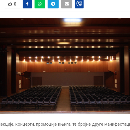
0
екције, концерти, промоције књига, те бројне друге манифестаци