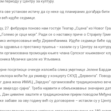
ом периоду у Центру за културу.
а ове установе истичу да су неке од планираних догађаја бити
 већ идуће седмице.
ду, 27. фебруара поново нам гостује Театар „Сцена“ из Новог Гр
олемо је срце моје“. Ради се о наставку приче о Страјилу Грмечл
лико интересовање међу Дервенћанима. Идуће седмице биће о
а здравља о престанку пушења – казали су у Центру за културу
ити организована промоција књиге члана Српског књижевног клу
оника Музичке школе из Угљевика.
јерне посјетиоце очекује изложба слика умјетнице Јелене Бардак
клора моћи ће да уживају у концерту СКУД „Дервента“. Пово
г дана жена ИМИЦ „Заједно“ организоваће традиционално веч
и звијездо сјајна“. Треба најавити и обиљежавање значајних да
, Дан цивилне заштите и традиционални пријем поводом Међун
ке забаве за ову годину већ су договорене – истакли су у Центр
 током прошле године успјешно организовали више од 180 актив