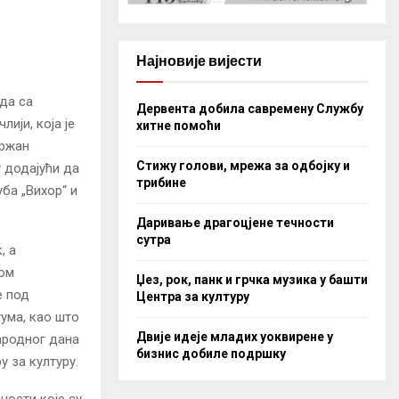
Најновије вијести
ада са
Дервента добила савремену Службу
ији, која је
хитне помоћи
држан
Стижу голови, мрежа за одбојку и
 додајући да
трибине
ба „Вихор“ и
Даривање драгоцјене течности
сутра
, а
дом
Џез, рок, панк и грчка музика у башти
е под
Центра за културу
тума, као што
Двије идеје младих уоквирене у
ародног дана
бизнис добиле подршку
у за културу.
ности које су