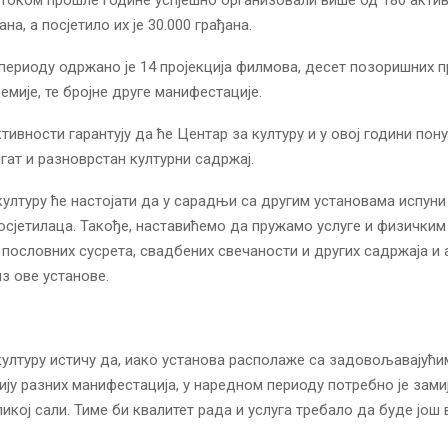
ана, а посјетило их је 30.000 грађана.
периоду одржано је 14 пројекција филмова, десет позоришних п
емије, те бројне друге манифестације.
тивности гарантују да ће Центар за културу и у овој години пон
гат и разноврстан културни садржај.
културу ће настојати да у сарадњи са другим установама испуни 
сјетилаца. Такође, наставићемо да пружамо услуге и физичким
 пословних сусрета, свадбених свечаности и других садржаја и 
из ове установе.
културу истичу да, иако установа располаже са задовољавајућ
ију разних манифестација, у наредном периоду потребно је зами
икој сали. Тиме би квалитет рада и услуга требало да буде још 