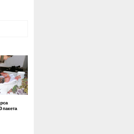
рса
0 пакета