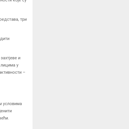
редстава, три
удити
захтјеве и
 лицима у
активности –
им условима
јенити
већи.