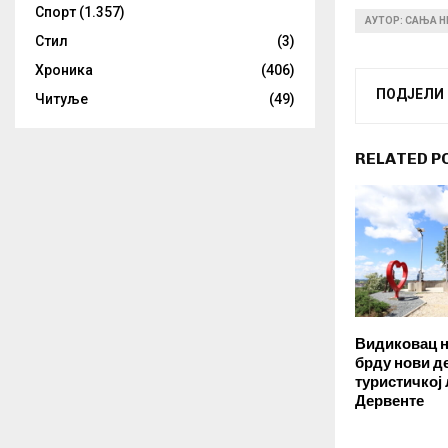
Спорт
(1.357)
АУТОР: САЊА 
Стил
(3)
Хроника
(406)
ПОДЈЕЛИ
Читуље
(49)
RELATED P
Видиковац 
брду нови д
туристичкој
Дервенте