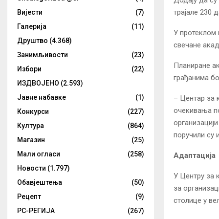
трајале 230 д
Вијести
(7)
Галерија
(11)
У протеклом 
Друштво
(4.368)
свечане акад
Занимљивости
(23)
Планиране ак
Избори
(22)
грађанима бо
ИЗДВОЈЕНО
(2.593)
Јавне набавке
(1)
– Центар за 
очекивања по
Конкурси
(227)
организацији
Култура
(864)
поручили су 
Магазин
(25)
Мали огласи
(258)
Адаптација
Новости
(1.797)
У Центру за 
Обавјештења
(50)
за организац
Рецепт
(9)
столице у вел
РС-РЕГИЈА
(267)