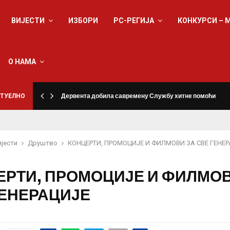
ВИЈЕСТИ
ИЗБОРИ
РС-РЕГИЈА
КОНКУРСИ – 
О НАМА
ТУЕЛНО
Дервента добила савремену Службу хитне помоћи
ијести
Друштво
КОНЦЕРТИ, ПРОМОЦИЈЕ И ФИЛМОВИ ЗА СВЕ ГЕНЕ
ЕРТИ, ПРОМОЦИЈЕ И ФИЛМОВ
ГЕНЕРАЦИЈЕ