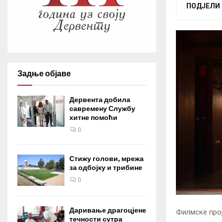
ПОДЈЕЛИ
Задње објаве
Дервента добила
савремену Службу
хитне помоћи
0
Стижу голови, мрежа
за одбојку и трибине
0
Даривање драгоцјене
Филмске прој
течности сутра