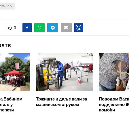
НИКОЛИЋ
0
OSTS
на Бабином
Тржиште и даље вапи за
Поводом Васк
етаљ у
машинском струком
подијељено 9
 лепези
помоћи