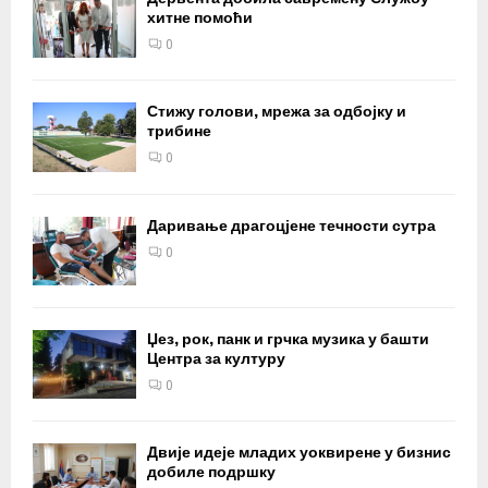
хитне помоћи
0
Стижу голови, мрежа за одбојку и
трибине
0
Даривање драгоцјене течности сутра
0
Џез, рок, панк и грчка музика у башти
Центра за културу
0
Двије идеје младих уоквирене у бизнис
добиле подршку