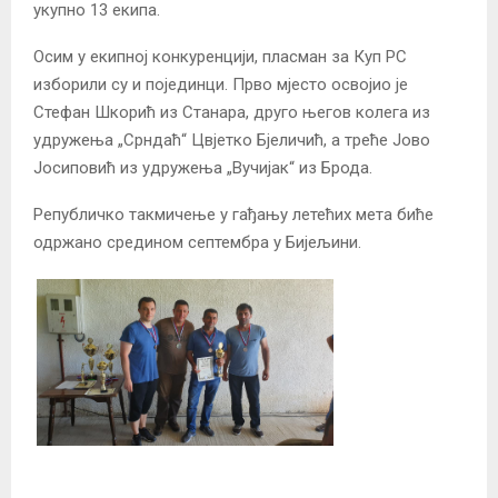
укупно 13 екипа.
Осим у екипној конкуренцији, пласман за Куп РС
изборили су и појединци. Прво мјесто освојио је
Стефан Шкорић из Станара, друго његов колега из
удружења „Срндаћ“ Цвјетко Бјеличић, а треће Јово
Јосиповић из удружења „Вучијак“ из Брода.
Републичко такмичење у гађању летећих мета биће
одржано средином септембра у Бијељини.