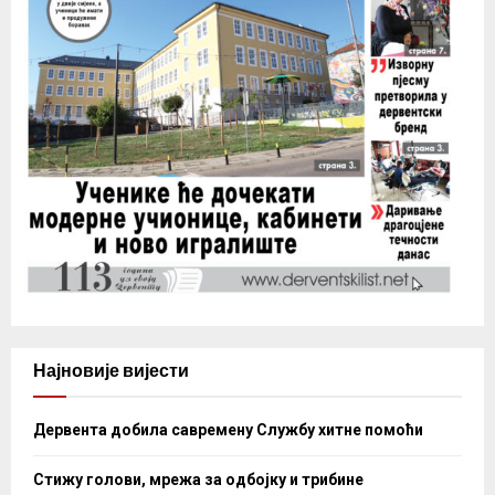
Најновије вијести
Дервента добила савремену Службу хитне помоћи
Стижу голови, мрежа за одбојку и трибине