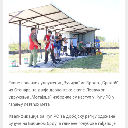
Екипе ловачких удружења „Вучијак“ из Брода, „Срндаћ“
из Станара, те двије дервентске екипе Ловачког
удружења „Мотајице“ избориле су наступ у Купу РС у
гађању летећих мета.
Квалификације за Куп РС за добојску регију одржане
су јуче на Бабином брду, а глинене голубове гађало је