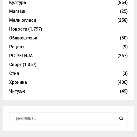
Култура
(864)
Магазин
(25)
Мали огласи
(258)
Новости
(1.797)
Обавјештења
(50)
Рецепт
(9)
РС-РЕГИЈА
(267)
Спорт
(1.357)
Стил
(3)
Хроника
(406)
Читуље
(49)
S
e
a
S
r