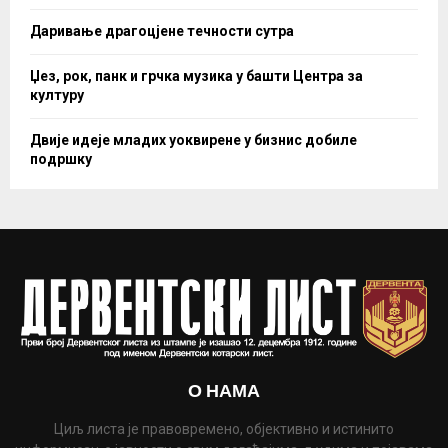
Даривање драгоцјене течности сутра
Џез, рок, панк и грчка музика у башти Центра за
културу
Двије идеје младих уоквирене у бизнис добиле
подршку
О НАМА
Циљ листа је правовремено, објективно и истинито