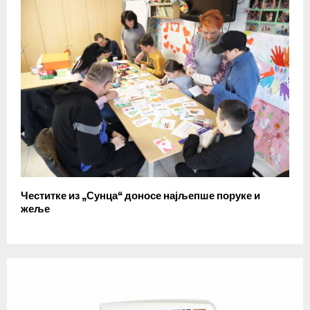
Честитке из „Сунца“ доносе најљепше поруке и
жеље