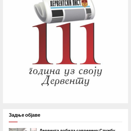
Задње објаве
Дервента добила савремену Службу