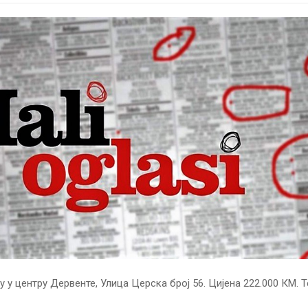
у у центру Дервенте, Улица Церска број 56. Цијена 222.000 КМ. 