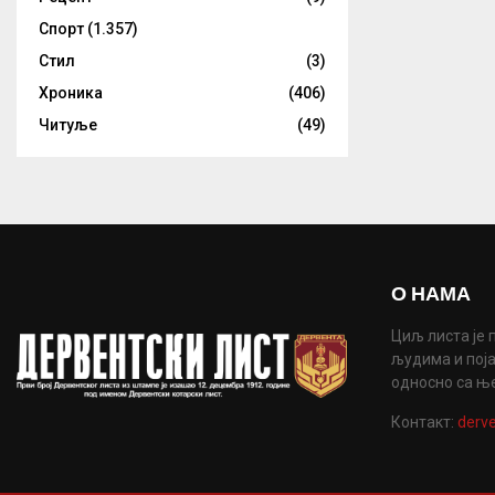
Спорт
(1.357)
Стил
(3)
Хроника
(406)
Читуље
(49)
О НАМА
Циљ листа је 
људима и поја
односно са њ
Контакт:
derve