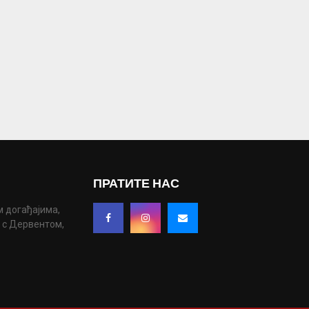
ПРАТИТЕ НАС
м догађајима,
у с Дервентом,