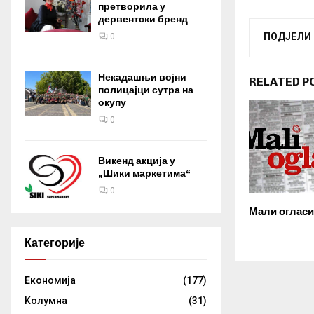
претворила у
дервентски бренд
ПОДЈЕЛИ
0
Некадашњи војни
RELATED P
полицајци сутра на
окупу
0
Викенд акција у
„Шики маркетима“
0
Мали огласи
Категорије
Eкономија
(177)
Kолумнa
(31)