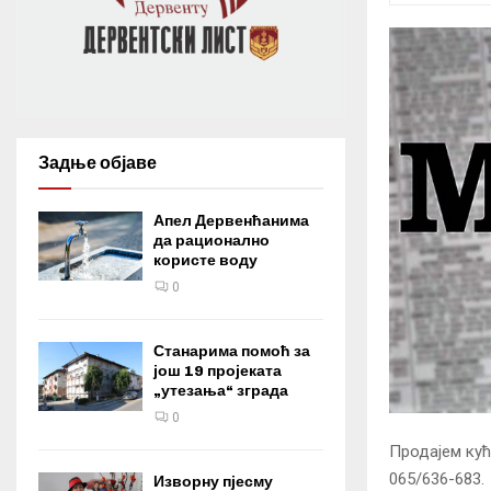
Задње објаве
Апел Дервенћанима
да рационално
користе воду
0
Станарима помоћ за
још 19 пројеката
„утезања“ зграда
0
Продајем кућ
065/636-683.
Изворну пјесму