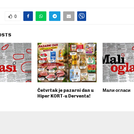
0
OSTS
Četvrtak je pazarni dan u
Мали огласи
Hiper KORT-u Derventa!