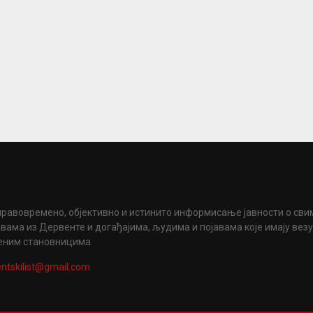
правовремено, објективно и истинито информисање јавности о сви
вама из Дервенте и догађајима, људима и појавама које имају вез
еним становницима.
ntskilist@gmail.com