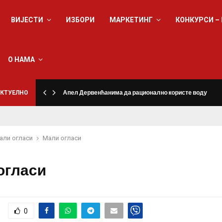
ВИЈЕСТИ
ИЗБОРИ
МАРКЕТИНГ
КОНКУРСИ –
О НАМА
КТУЕЛНО
Апел Дервенћанима да рационално користе воду
али огласи
Мали огласи
огласи
0