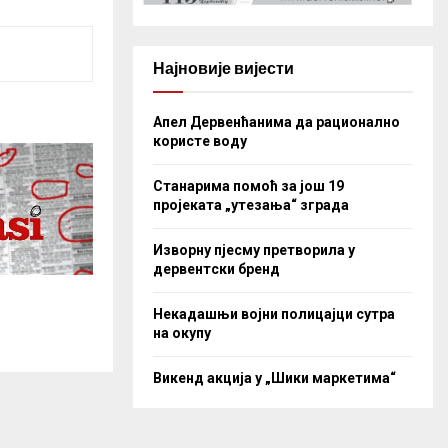
Најновије вијести
Апел Дервенћанима да рационално
користе воду
Станарима помоћ за још 19
пројеката „утезања“ зграда
Изворну пјесму претворила у
дервентски бренд
Некадашњи војни полицајци сутра
на окупу
Викенд акција у „Шики маркетима“