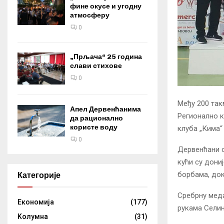
фине окусе и угодну
атмосферу
0
„Прљача“ 25 година
слави стихове
0
Међу 200 так
Апел Дервенћанима
Регионално к
да рационално
користе воду
клуба „Кима“
0
Дервенћани с
кући су дони
борбама, док
Категорије
Сребрну меда
Eкономија
(177)
рукама Селин
Kолумнa
(31)