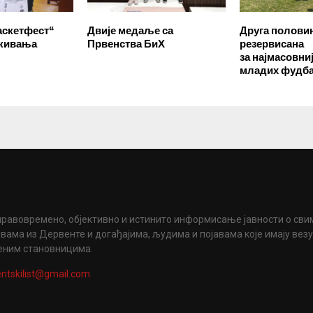
аскетфест“
Двије медаље са
Друга половин
екивања
Првенства БиХ
резервисана
за најмасовни
младих фудб
правовремено, објективно и истинито информисање јавности о сви
вама из Дервенте и догађајима, људима и појавама које имају вез
еним становницима.
ntskilist@gmail.com