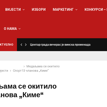
ВИЈЕСТИ
ИЗБОРИ
МАРКЕТИНГ
КОНКУРСИ –
О НАМА
КТУЕЛНО
Центар града вечерас је винска променада
Медаљама се окитило
ијести
Спорт
13 чланова „Киме“
ама се окитило
анова „Киме“