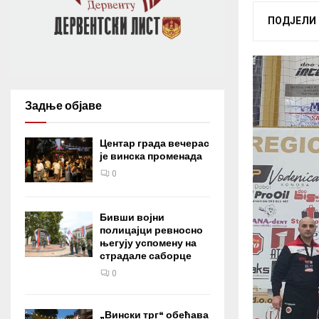
ПОДЈЕЛИ
Задње објаве
Центар града вечерас
је винска променада
0
Бивши војни
полицајци ревносно
његују успомену на
страдале саборце
0
„Вински трг“ обећава