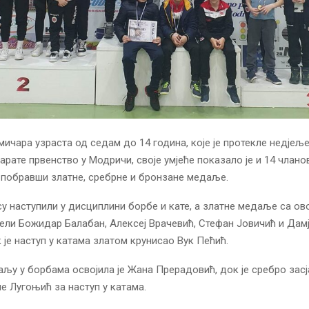
мичара узраста од седам до 14 година, које је протекле недјељ
арате првенство у Модричи, своје умјеће показало је и 14 члано
 побравши златне, сребрне и бронзане медаље.
у наступили у дисциплини борбе и кате, а златне медаље са ов
јели Божидар Балабан, Алексеј Врачевић, Стефан Јовичић и Дам
 је наступ у катама златом крунисао Вук Пећић.
љу у борбама освојила је Жана Прерадовић, док је сребро засј
е Лугоњић за наступ у катама.