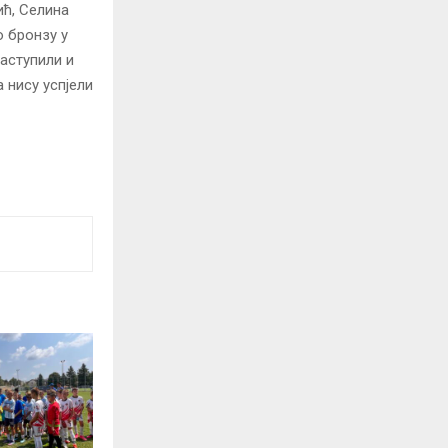
ић, Селина
о бронзу у
аступили и
 нису успјели