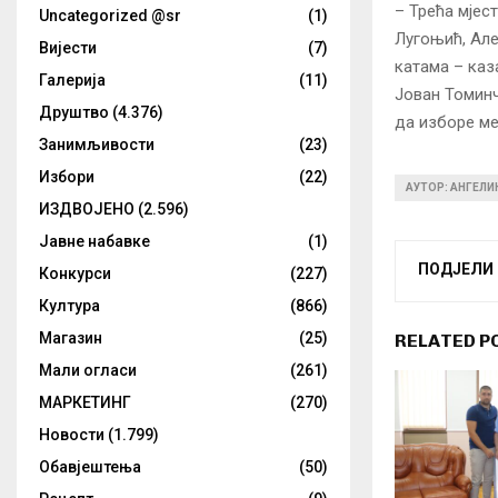
– Трећа мјес
Uncategorized @sr
(1)
Лугоњић, Але
Вијести
(7)
катама – каз
Галерија
(11)
Јован Томинч
Друштво
(4.376)
да изборе м
Занимљивости
(23)
Избори
(22)
АУТОР: АНГЕЛ
ИЗДВОЈЕНО
(2.596)
Јавне набавке
(1)
ПОДЈЕЛИ
Конкурси
(227)
Култура
(866)
Магазин
(25)
RELATED P
Мали огласи
(261)
МАРКЕТИНГ
(270)
Новости
(1.799)
Обавјештења
(50)