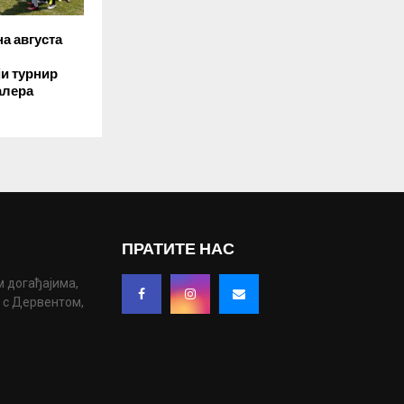
а августа
ји турнир
алера
ПРАТИТЕ НАС
м догађајима,
у с Дервентом,