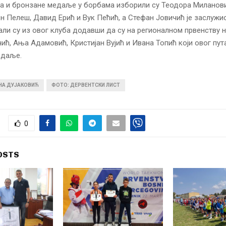
та и бронзане медаље у борбама изборили су Теодора Миланов
н Пелеш, Давид Ерић и Вук Пећић, а Стефан Јовичић је заслужи
али су из овог клуба додавши да су на регионалном првенству н
ић, Ања Адамовић, Кристијан Вујић и Ивана Топић који овог пута
едаље.
ИНА ДУЈАКОВИЋ
ФОТО: ДЕРВЕНТСКИ ЛИСТ
0
OSTS