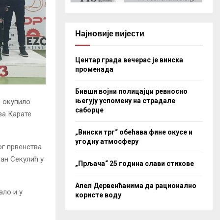
Најновије вијести
Центар града вечерас је винска
променада
Бивши војни полицајци ревносно
његују успомену на страдале
е окупило
саборце
ва Карате
„Вински трг“ обећава фине окусе и
угодну атмосферу
ог првенства
јан Секулић у
„Прљача“ 25 година слави стихове
Апел Дервенћанима да рационално
ало и у
користе воду