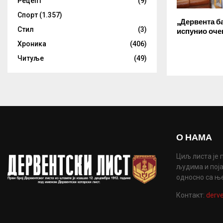
Рецепт
(9)
Спорт
(1.357)
„Дервента б
Стил
(3)
испунио оч
Хроника
(406)
Читуље
(49)
О НАМА
Циљ листа је 
људима и поја
односно са њ
Контакт:
derve