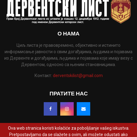
О НАМА
Циљ листа је правовремено, објективно и истинито
информисање јавности о свим догађајима, људима и појавама
из Дервенте и догађајима, људима и појавама које имају везу с
Дервентом, односно са њеним становницима.
Контакт:
derventskilist@gmail.com
ПРАТИТЕ НАС
Ova web stranica koristi kolačiće za poboljšanje vašeg iskustva.
Pretpostavljamo da se slažete s ovim, ali možete odustati ako