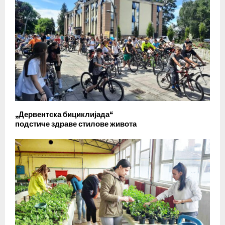
„Дервентска бициклијада“
подстиче здраве стилове живота