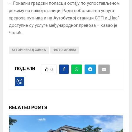
– Локални градски поласци остају по успостављеном
режиму на нашој станици. Ради побољшања услуга
превоза путника и на Аутобуској станици СТП и „Нас“
доступне су услуге међународног превоза – казао је
Чолић.
АУТОР: НЕНАД СИМИЋ
ФОТО: АРХИВА
ПОДЈЕЛИ
0
RELATED POSTS