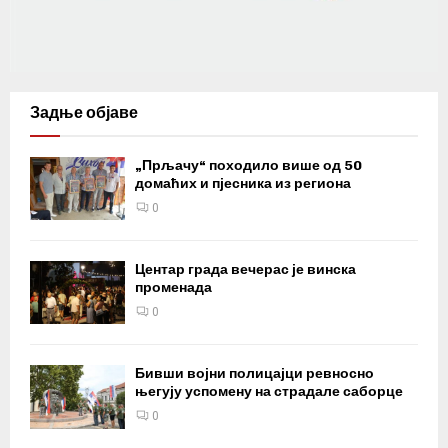
Задње објаве
„Прљачу“ походило више од 50
домаћих и пјесника из региона
0
Центар града вечерас је винска
променада
0
Бивши војни полицајци ревносно
његују успомену на страдале саборце
0