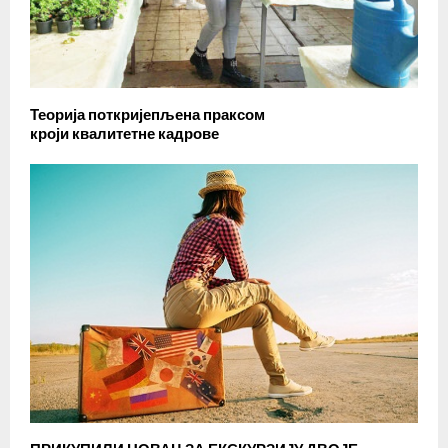
Теорија поткријепљена праксом
кроји квалитетне кадрове