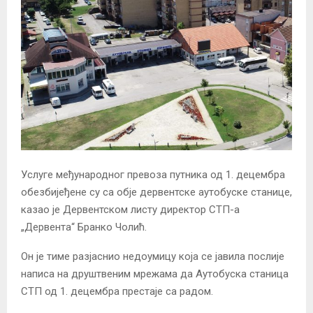
Услуге међународног превоза путника од 1. децембра
обезбијеђене су са обје дервентске аутобуске станице,
казао је Дервентском листу директор СТП-а
„Дервента“ Бранко Чолић.
Он је тиме разјаснио недоумицу која се јавила послије
написа на друштвеним мрежама да Аутобуска станица
СТП од 1. децембра престаје са радом.