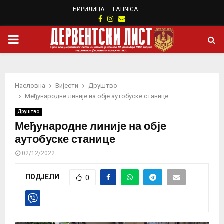
ЋИРИЛИЦА
LATINICA
Facebook
Instagram
Email
PRIMARY
MENU
Насловна
Вијести
Друштво
Међународне линије на обје аутобуске станице
Друштво
Међународне линије на обје
аутобуске станице
02/12/2022
ПОДЈЕЛИ
0