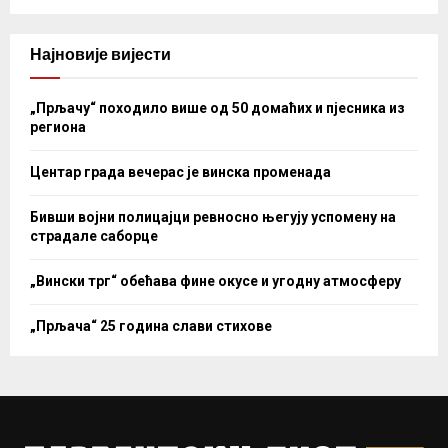
Најновије вијести
„Прљачу“ походило више од 50 домаћих и пјесника из
региона
Центар града вечерас је винска променада
Бивши војни полицајци ревносно његују успомену на
страдале саборце
„Вински трг“ обећава фине окусе и угодну атмосферу
„Прљача“ 25 година слави стихове