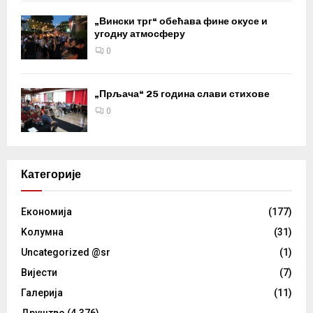
„Вински трг“ обећава фине окусе и
угодну атмосферу
0
„Прљача“ 25 година слави стихове
0
Категорије
Eкономија
(177)
Kолумнa
(31)
Uncategorized @sr
(1)
Вијести
(7)
Галерија
(11)