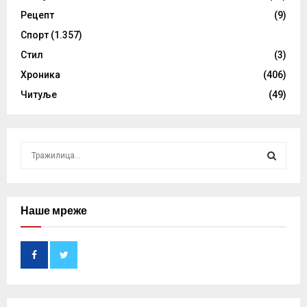
Рецепт
(9)
Спорт
(1.357)
Стил
(3)
Хроника
(406)
Читуље
(49)
S
e
a
S
r
c
Наше мреже
E
h
f
A
o
r
R
:
C