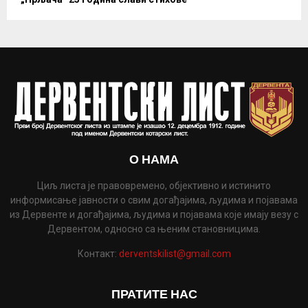
О НАМА
Циљ листа је правовремено, објективно и истинито
информисање јавности о свим догађајима, људима и појавама
из Дервенте и догађајима, људима и појавама које имају везу с
Дервентом, односно са њеним становницима.
Контакт:
derventskilist@gmail.com
ПРАТИТЕ НАС