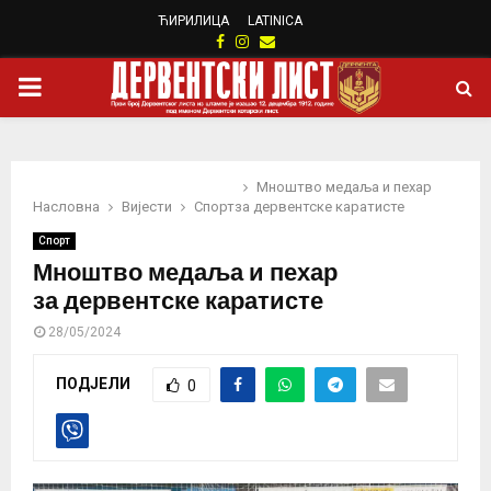
ЋИРИЛИЦА
LATINICA
Facebook
Instagram
Email
PRIMARY
MENU
Мноштво медаља и пехар
Насловна
Вијести
Спорт
за дервентске каратисте
Спорт
Мноштво медаља и пехар
за дервентске каратисте
28/05/2024
ПОДЈЕЛИ
0