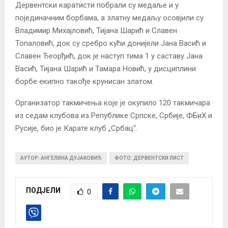
Дервентски каратисти побрали су медаље и у
појединачним борбама, а златну медаљу осовјили су
Владимир Михајловић, Тијана Шарић и Славен
Топаловић, док су сребро кући донијели Јана Васић и
Славен Ђеорђић, док је наступ тима 1 у саставу Јана
Васић, Тијана Шарић и Тамара Новић, у дисциплини
борбе екипно такође крунисан златом.
Организатор такмичења које је окупило 120 такмичара
из седам клубова из Републике Српске, Србије, ФБиХ и
Русије, био је Карате клуб „Србац“.
АУТОР: АНГЕЛИНА ДУЈАКОВИЋ
ФОТО: ДЕРВЕНТСКИ ЛИСТ
ПОДЈЕЛИ
0