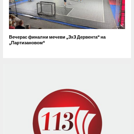
Вечерас финални мечеви „3х3 Дервента“ на
„Партизановом“