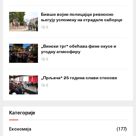
Бивши војни полицајци ревносно
његују успомену на страдале саборце
0
„Вински трг“ обећава фине окусе и
угодну атмосферу
0
„Прљача“ 25 година слави стихове
0
Категорије
Eкономија
(177)