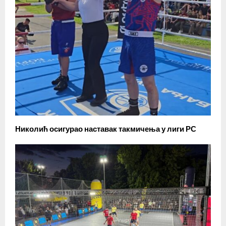
Николић осигурао наставак такмичења у лиги РС