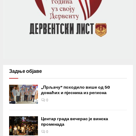
Задње објаве
„Прљачу“ походило више од 50
домаћих и пјесника из региона
0
Центар града вечерас је винска
променада
0