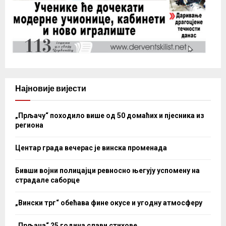
Најновије вијести
„Прљачу“ походило више од 50 домаћих и пјесника из
региона
Центар града вечерас је винска променада
Бивши војни полицајци ревносно његују успомену на
страдале саборце
„Вински трг“ обећава фине окусе и угодну атмосферу
„Прљача“ 25 година слави стихове