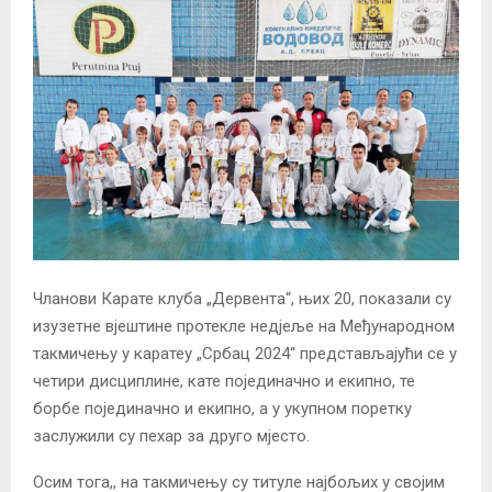
Чланови Карате клуба „Дервента“, њих 20, показали су
изузетне вјештине протекле недјеље на Међународном
такмичењу у каратеу „Србац 2024“ представљајући се у
четири дисциплине, кате појединачно и екипно, те
борбе појединачно и екипно, а у укупном поретку
заслужили су пехар за друго мјесто.
Осим тога,, на такмичењу су титуле најбољих у својим