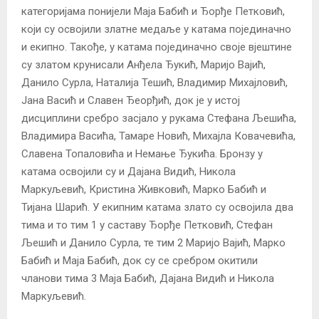
категоријама понијели Маја Бабић и Ђорђе Петковић,
који су освојили златне медаље у катама појединачно
и екипно. Такође, у катама појединачно своје вјештине
су златом крунисали Анђела Ђукић, Маријо Вајић,
Данило Сурла, Наталија Тешић, Владимир Михајловић,
Јана Васић и Славен Ђеорђић, док је у истој
дисциплини сребро засјало у рукама Стефана Љешића,
Владимира Васића, Тамаре Новић, Михајла Ковачевића,
Славена Топаловића и Немање Ђукића. Бронзу у
катама освојили су и Дајана Видић, Никола
Маркуљевић, Кристина Живковић, Марко Бабић и
Тијана Шарић. У екипним катама злато су освојила два
тима и то тим 1 у саставу Ђорђе Петковић, Стефан
Љешић и Данило Сурла, те тим 2 Маријо Вајић, Марко
Бабић и Маја Бабић, док су се сребром окитили
чланови тима 3 Маја Бабић, Дајана Видић и Никола
Маркуљевић.