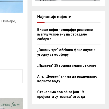
Најновије вијести
, Пољаре,
Бивши војни полицајци ревносно
његују успомену на страдале
саборце
„Вински трг“ обећава фине окусе и
угодну атмосферу
„Прљача“ 25 година слави стихове
Апел Дервенћанима да рационално
користе воду
Станарима помоћ за још 19
пројеката „утезања“ зграда