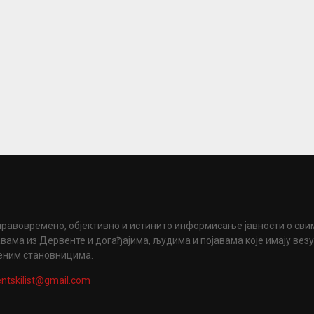
правовремено, објективно и истинито информисање јавности о сви
вама из Дервенте и догађајима, људима и појавама које имају вез
еним становницима.
ntskilist@gmail.com