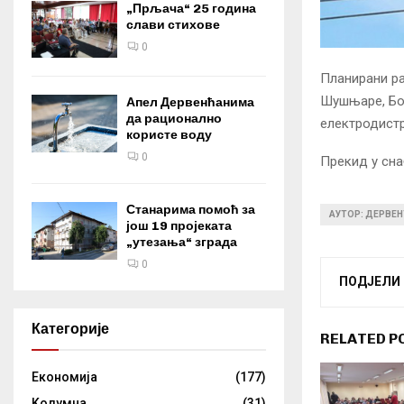
„Прљача“ 25 година
слави стихове
0
Планирани ра
Шушњаре, Бож
Апел Дервенћанима
да рационално
електродистр
користе воду
0
Прекид у сна
Станарима помоћ за
АУТОР: ДЕРВЕН
још 19 пројеката
„утезања“ зграда
0
ПОДЈЕЛИ
Категорије
RELATED P
Eкономија
(177)
Kолумнa
(31)