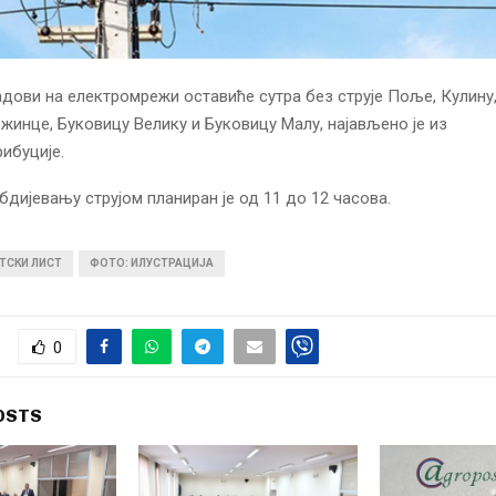
дови на електромрежи оставиће сутра без струје Поље, Кулину
инце, Буковицу Велику и Буковицу Малу, најављено је из
ибуције.
бдијевању струјом планиран је од 11 до 12 часова.
ТСКИ ЛИСТ
ФОТО: ИЛУСТРАЦИЈА
0
OSTS