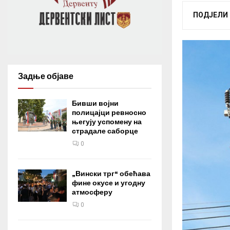
ПОДЈЕЛИ
Задње објаве
Бивши војни
полицајци ревносно
његују успомену на
страдале саборце
0
„Вински трг“ обећава
фине окусе и угодну
атмосферу
0