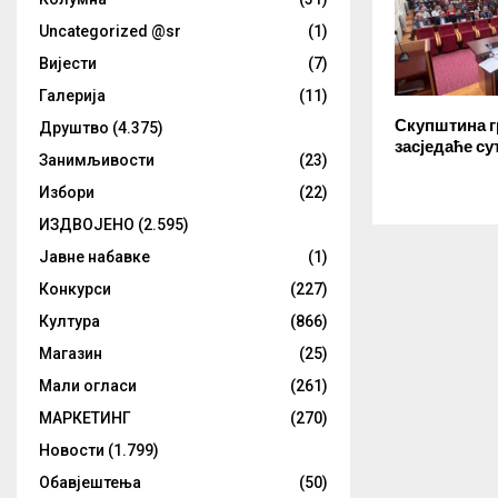
Uncategorized @sr
(1)
Вијести
(7)
Галерија
(11)
Скупштина г
Друштво
(4.375)
засједаће су
Занимљивости
(23)
Избори
(22)
ИЗДВОЈЕНО
(2.595)
Јавне набавке
(1)
Конкурси
(227)
Култура
(866)
Магазин
(25)
Мали огласи
(261)
МАРКЕТИНГ
(270)
Новости
(1.799)
Обавјештења
(50)