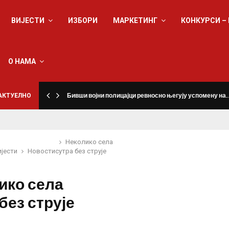
ВИЈЕСТИ
ИЗБОРИ
МАРКЕТИНГ
КОНКУРСИ –
О НАМА
а
АКТУЕЛНО
Бивши војни полицајци ревносно његују успомену на
Неколико села
ијести
Новости
сутра без струје
ико села
без струје