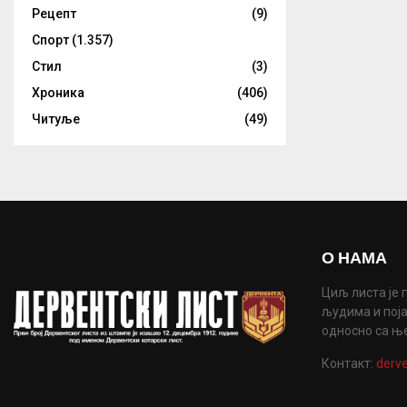
Рецепт
(9)
Спорт
(1.357)
Стил
(3)
Хроника
(406)
Читуље
(49)
О НАМА
Циљ листа је 
људима и поја
односно са њ
Контакт:
derve