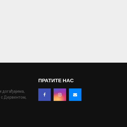
ПРАТИТЕ НАС
м догађајима,
у с Дервентом,