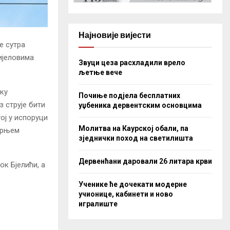
Најновије вијести
е сутра
дијеловима
Звуци цеза расхладили врело
љетње вече
оку
Почиње подјела бесплатних
з струје бити
уџбеника дервентским основцима
ој у испоруци
Молитва на Каурској обали, па
орњем
зједнички поход на светилишта
Дервенћани даровали 26 литара крви
ок Бјелићи, а
Ученике ће дочекати модерне
учионице, кабинети и ново
игралиште