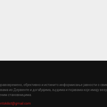
правовремено, објективно и истинито информисање јавности о сви
вама из Дервенте и догађајима, људима и појавама које имају вез
еним становницима.
ntskilist@gmail.com