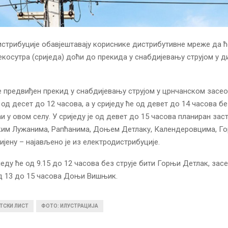
стрибуције обавјештавају кориснике дистрибутивне мреже да ћ
рекосутра (сриједа) доћи до прекида у снабдијевању струјом у 
је предвиђен прекид у снабдијевању струјом у црнчанском засе
од десет до 12 часова, а у сриједу ће од девет до 14 часова бе
и у овом селу. У сриједу је од девет до 15 часова планиран заст
ским Лужанима, Рапћанима, Доњем Детлаку, Календеровцима, Г
ијену – најављено је из електродистрибуције.
једу ће од 9.15 до 12 часова без струје бити Горњи Детлак, засе
д 13 до 15 часова Доњи Вишњик.
ТСКИ ЛИСТ
ФОТО: ИЛУСТРАЦИЈА