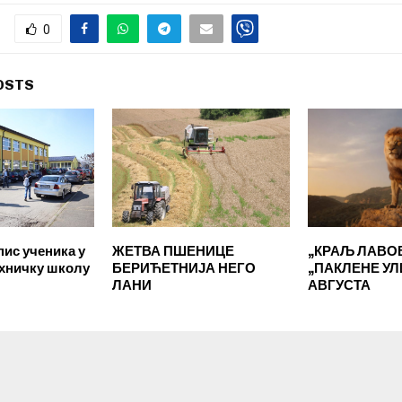
0
OSTS
пис ученика у
ЖЕТВА ПШЕНИЦЕ
„КРАЉ ЛАВОВ
ехничку школу
БЕРИЋЕТНИЈА НЕГО
„ПАКЛЕНЕ УЛИ
ЛАНИ
АВГУСТА