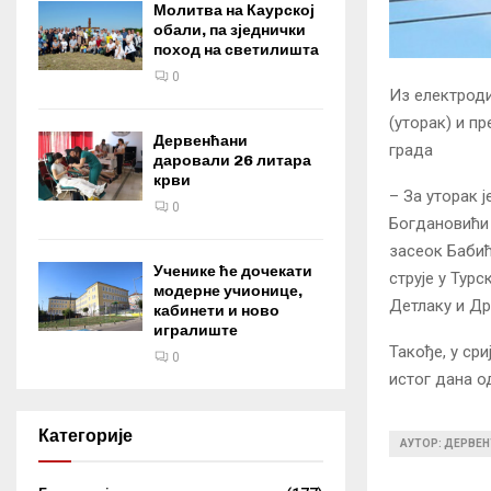
Молитва на Каурској
обали, па зједнички
поход на светилишта
0
Из електроди
(уторак) и п
Дервенћани
града
даровали 26 литара
крви
– За уторак 
0
Богдановићи 
засеок Бабић
Ученике ће дочекати
струје у Тур
модерне учионице,
Детлаку и Др
кабинети и ново
игралиште
Такође, у сри
0
истог дана о
Категорије
АУТОР: ДЕРВЕН