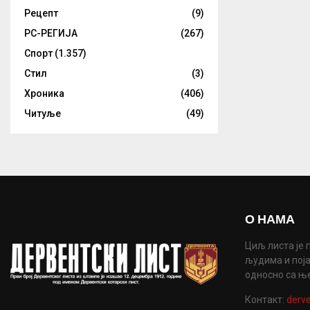
Рецепт
(9)
РС-РЕГИЈА
(267)
Спорт
(1.357)
Стил
(3)
Хроника
(406)
Читуље
(49)
О НАМА
Циљ листа је 
људима и поја
односно са њ
Контакт:
derve