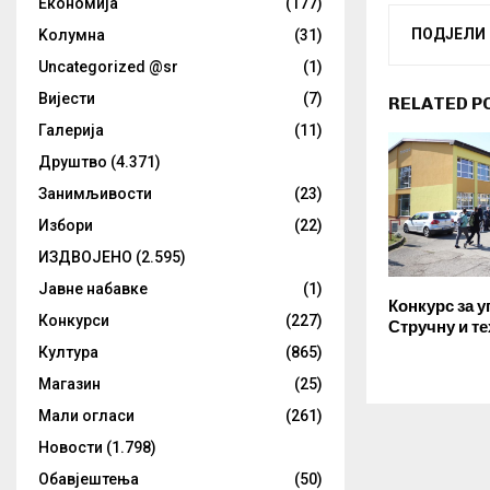
Eкономија
(177)
ПОДЈЕЛИ
Kолумнa
(31)
Uncategorized @sr
(1)
Вијести
(7)
RELATED P
Галерија
(11)
Друштво
(4.371)
Занимљивости
(23)
Избори
(22)
ИЗДВОЈЕНО
(2.595)
Јавне набавке
(1)
Конкурс за у
Конкурси
(227)
Стручну и т
Култура
(865)
Магазин
(25)
Мали огласи
(261)
Новости
(1.798)
Обавјештења
(50)