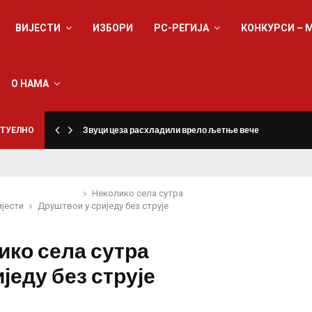
ВИЈЕСТИ
ИЗБОРИ
РС-РЕГИЈА
КОНКУРСИ – 
О НАМА
ТУЕЛНО
Звуци цеза расхладили врело љетње вече
Неколико села сутра
ијести
Друштво
и у сриједу без струје
ико села сутра
иједу без струје