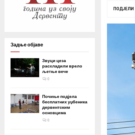
ПОДЈЕЛИ
Задње објаве
Звуци цеза
расхладили врело
љетње вече
0
Почиње подјела
бесплатних уџбеника
дервентским
основцима
0