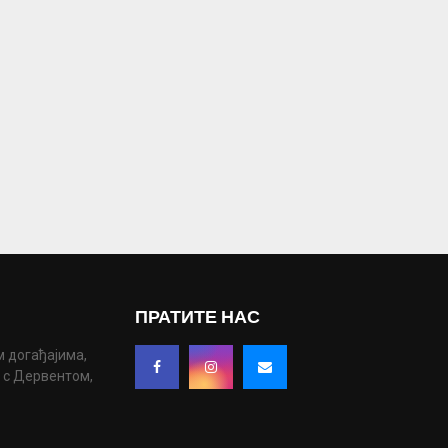
ПРАТИТЕ НАС
м догађајима,
у с Дервентом,