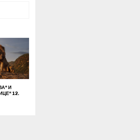
А“ И
ЦЕ“ 12.