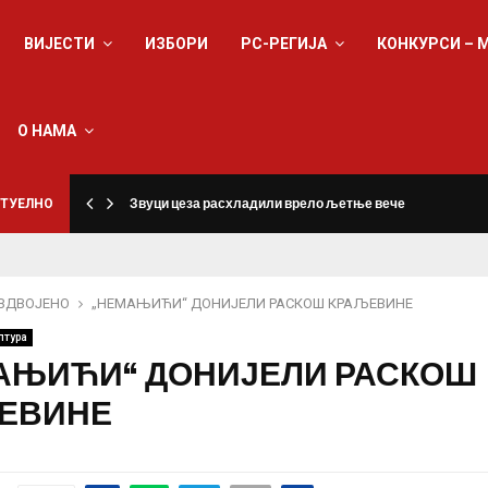
ВИЈЕСТИ
ИЗБОРИ
РС-РЕГИЈА
КОНКУРСИ – 
О НАМА
ТУЕЛНО
Звуци цеза расхладили врело љетње вече
ЗДВОЈЕНО
„НЕМАЊИЋИ“ ДОНИЈЕЛИ РАСКОШ КРАЉЕВИНЕ
лтура
АЊИЋИ“ ДОНИЈЕЛИ РАСКОШ
ЕВИНЕ