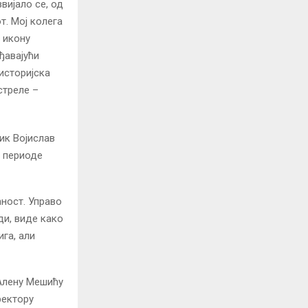
вијало се, од
т. Мој колега
, икону
ђавајући
историјска
стреле –
ик Војислав
и периоде
ћност. Управо
ди, виде како
га, али
Алену Мешићу
ректору