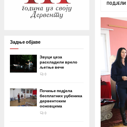
ПОДЈЕЛИ
Задње објаве
Звуци цеза
расхладили врело
љетње вече
0
Почиње подјела
бесплатних уџбеника
дервентским
основцима
0