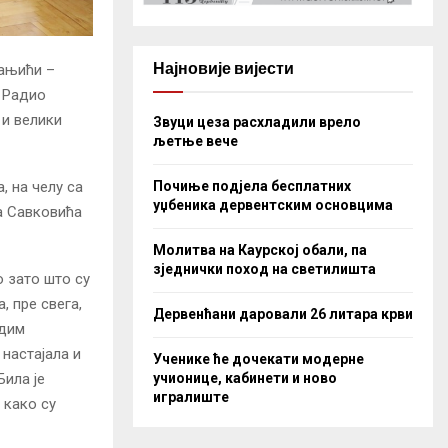
Најновије вијести
мањићи –
у Радио
 и велики
Звуци цеза расхладили врело
љетње вече
Почиње подјела бесплатних
, на челу са
уџбеника дервентским основцима
а Савковића
Молитва на Каурској обали, па
зједнички поход на светилишта
о зато што су
 пре свега,
Дервенћани даровали 26 литара крви
удим
 настајала и
Ученике ће дочекати модерне
учионице, кабинети и ново
Била је
игралиште
 како су