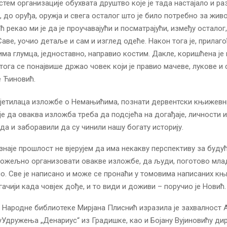
тем организације обухвата друштво које је тада настајало и раз
 до оруђа, оружја и свега осталог што је било потребно за живо
 рекао ми је да је проучавајући и посматрајући, између осталог
аве, уочио детаље и сам и изглед одеће. Након тога је, прилаго
има глумца, једноставно, направио костим. Дакле, коришћена је 
 тога се понајвише држао човек који је правио мачеве, лукове и 
е Ћиновић.
сјетилаца изложбе о Немањићима, познати дервентски књижевн
је да оваква изложба треба да подсјећа на догађаје, личности 
да и заборавили да су чинили нашу богату историју.
ознаје прошлост не вјерујем да има некакву перспективу за буду
 пожељно организовати овакве изложбе, да људи, поготово мла
ло. Све је написано и може се пронаћи у томовима написаних књи
угачији када човјек дође, и то види и доживи – поручио је Новић.
Народне библиотеке Мирјана Плиснић изразила је захвалност 
Удружења „Денариус“ из Градишке, као и Бојану Вујиновићу ди