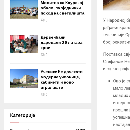
Молитва на Каурској
обали, па зједнички
поход на светилишта
У Народној б
0
рађање краље
телевизије С
Дервенћани
број реквизи
даровали 26 литара
крви
Поставка свј
0
Стефаном Не
и сценографа
Ученике ће дочекати
модерне учионице,
Ово је 
кабинети и ново
игралиште
мало ле
0
младих 
интересо
прошла ј
Категорије
успешна 
настаја