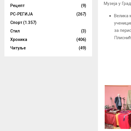
Музеја у Гра
Рецепт
(9)
РС-РЕГИЈА
(267)
Велика м
Спорт
(1.357)
ученици
за пери
Стил
(3)
Плиснић
Хроника
(406)
Читуље
(49)