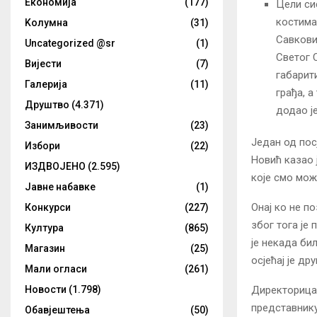
Eкономија
(177)
Цели сис
костима,
Kолумнa
(31)
Савковић
Uncategorized @sr
(1)
Светог С
Вијести
(7)
габарит
Галерија
(11)
грађа, а
Друштво
(4.371)
додао ј
Занимљивости
(23)
Један од по
Избори
(22)
Новић казао 
ИЗДВОЈЕНО
(2.595)
које смо мож
Јавне набавке
(1)
Онај ко не п
Конкурси
(227)
због тога је
Култура
(865)
је некада би
Магазин
(25)
осјећај је др
Мали огласи
(261)
Новости
(1.798)
Директорица 
представнику
Обавјештења
(50)