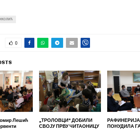
НИКОЛИЋ
0
OSTS
хомир Лешић
„ТРОЛОВЦИ“ ДОБИЛИ
РАФИНЕРИЈА
ервенти
СВОЈУ ПРВУ ЧИТАОНИЦУ
ПОНУДИЛА Г