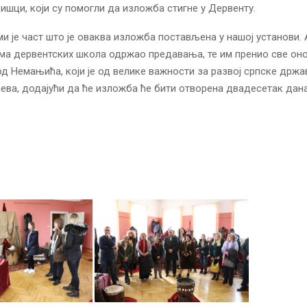
дишци, који су помогли да изложба стигне у Дервенту.
и је част што је оваква изложба постављена у нашој установи. 
ма дервентских школа одржао предавања, те им пренио све оно
од Немањића, који је од велике важности за развој српске држав
ева, додајући да ће изложба ће бити отворена двадесетак дана