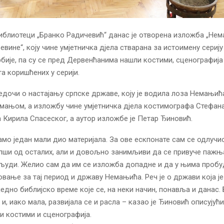
иблиотеци „Бранко Радичевић“ данас је отворена изложба „Не
вине“, коју чине умјетничка дјела стварана за истоимену сериј
рбије, па су се пред Дервенћанима нашли костими, сценографија
та коришћених у серији.
едочи о настајању српске државе, коју је водила лоза Немањића
мањом, а изложбу чине умјетничка дјела костимографа Стефан
 Кирила Спасеског, а аутор изложбе је Петар Ђиновић.
само један мали дио материјала. За ове ескпонате сам се одлучи
пши од осталих, али и довољно занимљиви да се привуче пажња,
људи. Желио сам да им се изложба допадне и да у њима проб
вање за тај период и државу Немањића. Реч је о држави која је
едно библијско време које се, на неки начин, понавља и данас. 
и, иако мала, развијала се и расла – казао је Ђиновић описујући
ли костими и сценографија.