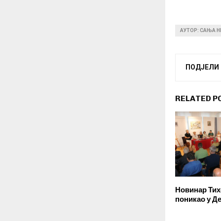
АУТОР: САЊА 
ПОДЈЕЛИ
RELATED P
Новинар Ти
поникао у Д