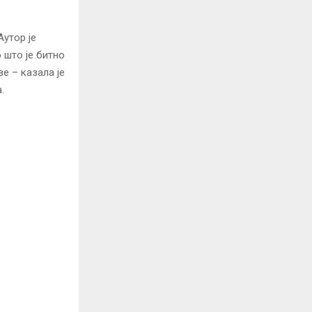
Аутор је
 што је битно
е – казала је
.