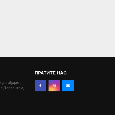
ПРАТИТЕ НАС
м догађајима,
у с Дервентом,