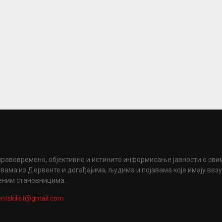
правовремено, објективно и истинито информисање јавности о сви
вама из Дервенте и догађајима, људима и појавама које имају вез
еним становницима.
ntskilist@gmail.com