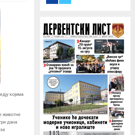
r
R
:
C
H
едју којима
је животне
три дана
 за