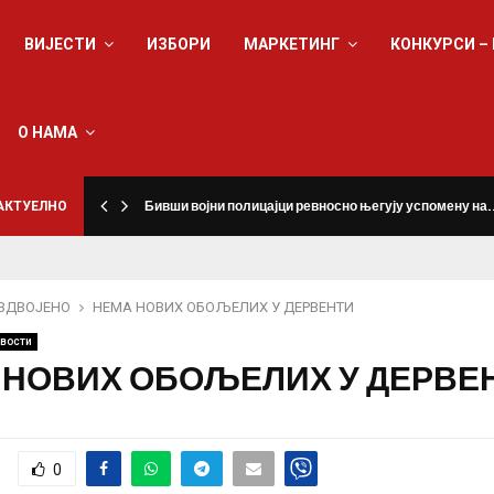
ВИЈЕСТИ
ИЗБОРИ
МАРКЕТИНГ
КОНКУРСИ –
О НАМА
а
АКТУЕЛНО
Бивши војни полицајци ревносно његују успомену на
ЗДВОЈЕНО
НЕМА НОВИХ ОБОЉЕЛИХ У ДЕРВЕНТИ
вости
 НОВИХ ОБОЉЕЛИХ У ДЕРВЕ
0