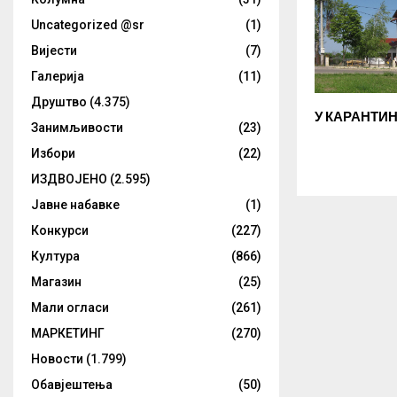
Uncategorized @sr
(1)
Вијести
(7)
Галерија
(11)
Друштво
(4.375)
У КАРАНТИН
Занимљивости
(23)
Избори
(22)
ИЗДВОЈЕНО
(2.595)
Јавне набавке
(1)
Конкурси
(227)
Култура
(866)
Магазин
(25)
Мали огласи
(261)
МАРКЕТИНГ
(270)
Новости
(1.799)
Обавјештења
(50)