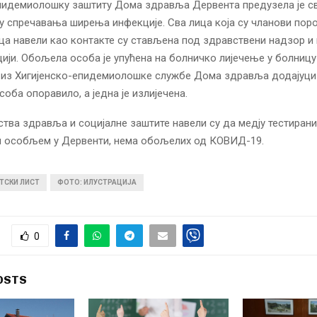
епидемиолошку заштиту Дома здравља Дервента предузела је с
 спречавања ширења инфекције. Сва лица која су чланови пор
а навели као контакте су стављена под здравствени надзор и 
цији. Обољела особа је упућена на болничко лијечење у болницу
е из Хигијенско-епидемиолошке службе Дома здравља додајуци
соба опоравило, а једна је излијечена.
тва здравља и социјалне заштите навели су да медју тестиран
 особљем у Дервенти, нема обољелих од КОВИД-19.
ТСКИ ЛИСТ
ФОТО: ИЛУСТРАЦИЈА
0
OSTS