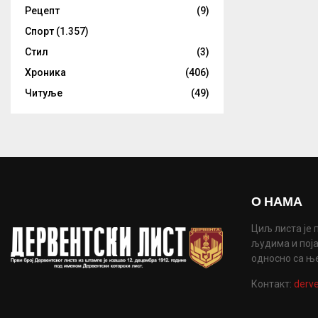
Рецепт
(9)
Спорт
(1.357)
Стил
(3)
Хроника
(406)
Читуље
(49)
О НАМА
Циљ листа је 
људима и поја
односно са њ
Контакт:
derve