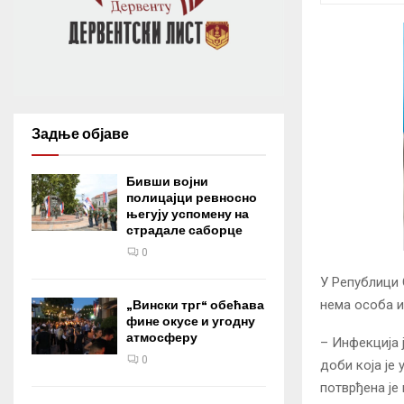
Задње објаве
Бивши војни
полицајци ревносно
његују успомену на
страдале саборце
0
У Републици 
нема особа и
„Вински трг“ обећава
фине окусе и угодну
атмосферу
– Инфекција 
0
доби која је
потврђена је