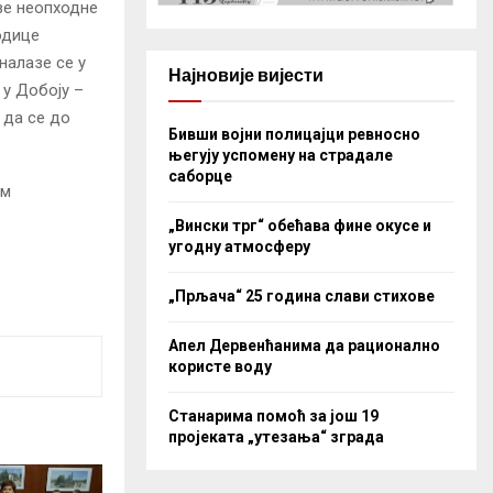
ве неопходне
одице
налазе се у
Најновије вијести
 у Добоју –
 да се до
Бивши војни полицајци ревносно
његују успомену на страдале
саборце
им
„Вински трг“ обећава фине окусе и
угодну атмосферу
„Прљача“ 25 година слави стихове
Апел Дервенћанима да рационално
користе воду
Станарима помоћ за још 19
пројеката „утезања“ зграда