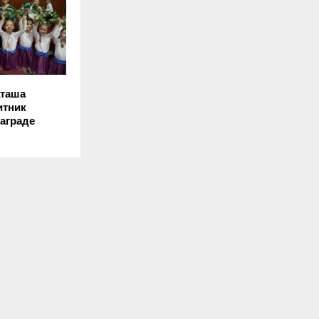
аташа
итник
награде