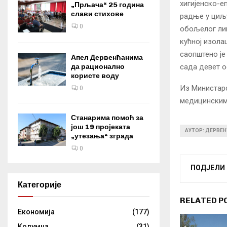
хигијенско-
„Прљача“ 25 година
слави стихове
радње у циљу
0
обољелог лиц
кућној изола
саопштено ј
Апел Дервенћанима
сада девет о
да рационално
користе воду
Из Министарс
0
медицинским
Станарима помоћ за
још 19 пројеката
АУТОР: ДЕРВЕН
„утезања“ зграда
0
ПОДЈЕЛИ
Категорије
RELATED P
Eкономија
(177)
Kолумнa
(31)