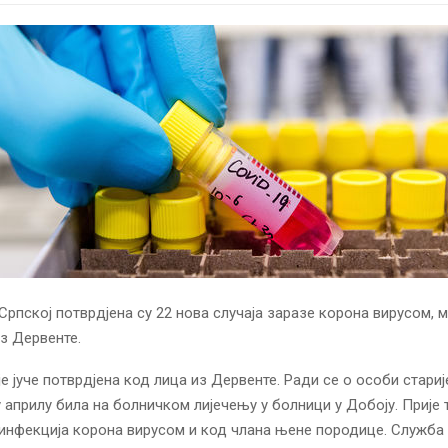
Српској потврдјена су 22 нова случаја заразе корона вирусом, м
з Дервенте.
је јуче потврдјена код лица из Дервенте. Ради се о особи стари
 у априлу била на болничком лијечењу у болници у Добоју. Прије 
 инфекција корона вирусом и код члана њене породице. Служба