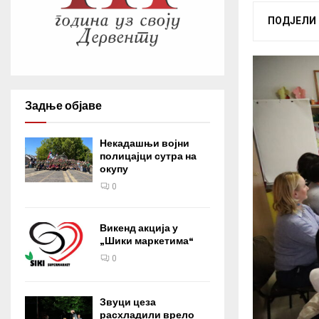
ПОДЈЕЛИ
Задње објаве
Некадашњи војни
полицајци сутра на
окупу
0
Викенд акција у
„Шики маркетима“
0
Звуци цеза
расхладили врело