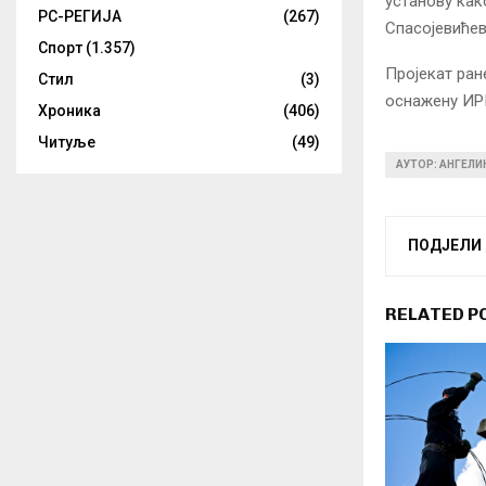
установу как
РС-РЕГИЈА
(267)
Спасојевићев
Спорт
(1.357)
Пројекат ран
Стил
(3)
оснажену ИР
Хроника
(406)
Читуље
(49)
АУТОР: АНГЕЛ
ПОДЈЕЛИ
RELATED P