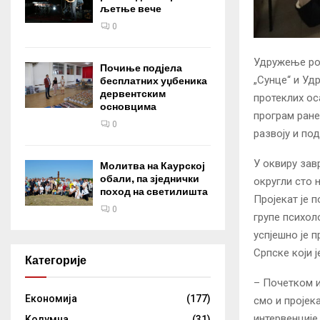
љетње вече
0
Удружење ро
Почиње подјела
„Сунце“ и У
бесплатних уџбеника
дервентским
протеклих ос
основцима
програм ране
0
развоју и по
У оквиру зав
Молитва на Каурској
обали, па зједнички
округли сто 
поход на светилишта
Пројекат је 
0
групе психо
успјешно је 
Српске који ј
Категорије
– Почетком и
Eкономија
(177)
смо и пројек
интервенције
Kолумнa
(31)