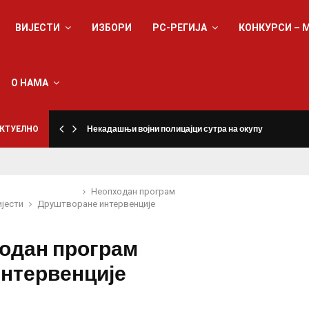
ВИЈЕСТИ
ИЗБОРИ
РС-РЕГИЈА
КОНКУРСИ – 
О НАМА
КТУЕЛНО
Некадашњи војни полицајци сутра на окупу
Неопходан програм
ијести
Друштво
ране интервенције
одан програм
интервенције