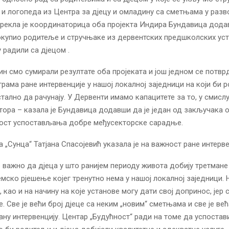
и логопеда из Центра за дјецу и омладину са сметњама у разво
-рекла је координаторица оба пројекта Индира Бундавица дода
окупио родитеље и стручњаке из дервентских предшколских уст
у радили са дјецом .
чин смо сумирали резултате оба пројеката и још једном се потв
рама ране интервенције у нашој локалној заједници на који би 
стално да рачунају. У Дервенти имамо капацитете за то, у смисл
тора – казала је Бундавица додавши да је један од закључака 
ност успостављања добре међусекторске сарадње.
 „Сунца“ Татјана Спасојевић указала је на важност ране интерве
е важно да дјеца у што ранијем периоду живота добију третмане
емско рјешење којег тренутно нема у нашој локалној заједници. 
, као и на начину на које установе могу дати свој допринос, јер 
. Све је већи број дјеце са неким „новим“ сметњама и све је ве
ану интервенцију. Центар „Будућност“ ради на томе да успостав