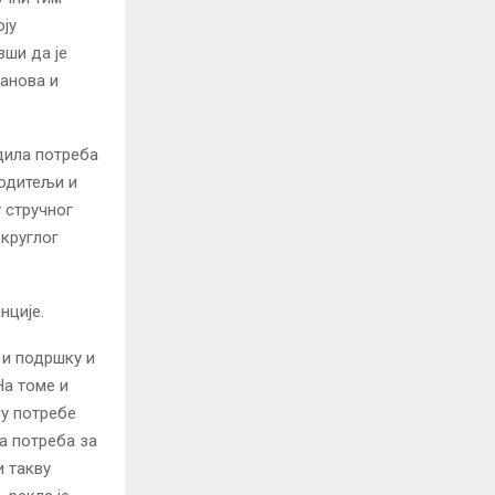
ју
вши да је
анова и
рдила потреба
родитељи и
у стручног
округлог
нције.
 и подршку и
На томе и
су потребе
ћа потреба за
и такву