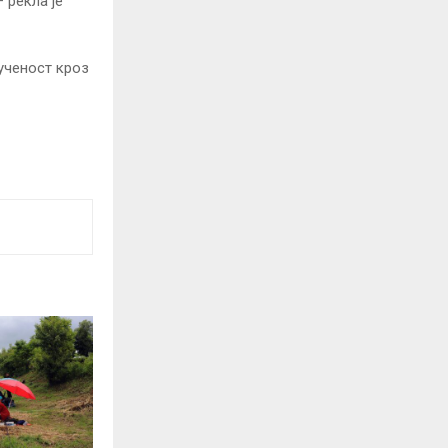
 рекла је
љученост кроз