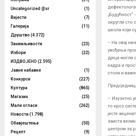
дефектолога 
Uncategorized @sr
(1)
„Будућност“ 
Вијести
(7)
округли сто 
Галерија
(11)
школа који с
Друштво
(4.372)
– На овај на
Занимљивости
(23)
увођења прог
Избори
(22)
дјеца могли 
ИЗДВОЈЕНО
(2.595)
кадра и прос
Јавне набавке
(1)
стола и важ
Конкурси
(227)
Предсједница
Култура
(865)
Магазин
(25)
– Изузетно ј
Мали огласи
(262)
то кроз сист
јесте акценат
Новости
(1.798)
заиста велике
Обавјештења
(50)
центром за р
Рецепт
(9)