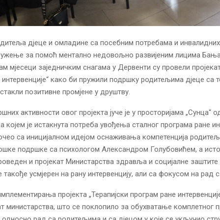
дитеља дјеце и омладине са посебним потребама и инвалидних
дружење за помоћ ментално недовољно развијеним лицима Бања
ам мјесеци заједничким снагама у Дервенти су провели пројекат
 интервенције“ како би пружили подршку родитељима дјеце са 
дстакли позитивне промјене у друштву.
ршних активности овог пројекта јуче је у просторијама „Сунца“ 
на којем је истакнута потреба увођења сталног програма ране ин
почео са иницијалном идејом оснаживања компетенција родитељ
лошке подршке са психологом Александром Голубовићем, а ист
проведен и пројекат Министарства здравља и социјалне заштите
е такође усмјерен на рану интервенцију, али са фокусом на рад с
мплементирања пројекта „Терапијски програм ране интервенциј
ат министарства, што се поклопило за обухватање комплетног 
, односно рад са родитељима и са дјецом у које се укључио стр