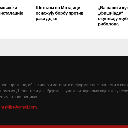
имњаке и
Шетњом по Мотајици
„Вашарски куп
инсталације
оснажују борбу против
„фишијада“
рака дојке
окупљају љу
риболова
правовремено, објективно и истинито информисање јавности о сви
вама из Дервенте и догађајима, људима и појавама које имају вез
еним становницима.
ntskilist@gmail.com