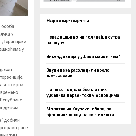
Најновије вијести
 особа
лука у
Некадашњи војни полицајци сутра
 „Терапијски
на окупу
тешкоћама у
Викенд акција у „Шики маркетима“
одржан
Звуци цеза расхладили врело
љетње вече
тервенције.
а и то кроз
Почиње подјела бесплатних
овремено
уџбеника дервентским основцима
 Републике
а дјецом.
Молитва на Каурској обали, па
зједнички поход на светилишта
е“ добили
програма ране
учни тим