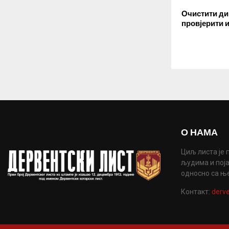
Очистити д
провјерити 
О НАМА
Циљ листа је 
људима и поја
односно са њ
Контакт:
derve