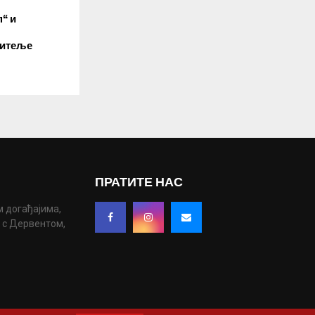
“ и
битеље
ПРАТИТЕ НАС
м догађајима,
у с Дервентом,