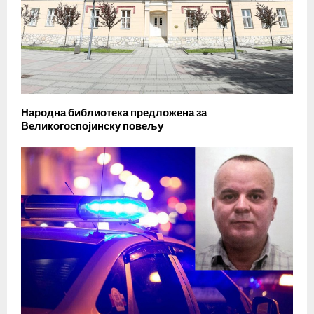
Народна библиотека предложена за
Великогоспојинску повељу