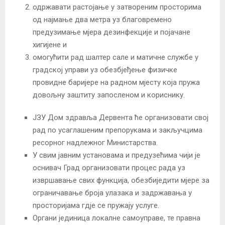
одржавати растојање у затвореним просторима
од најмање два метра уз благовремено
предузимање мјера дезинфекције и појачане
хигијене и
омогућити рад шалтер сале и матичне службе у
градској управи уз обезбјеђење физичке
провидне баријере на радном мјесту која пружа
довољну заштиту запосленом и кориснику.
ЈЗУ Дом здравља Дервента ће организовати свој
рад по усаглашеним препорукама и закључцима
ресорног надлежног Министарства.
У свим јавним установама и предузећима чији је
оснивач Град организовати процес рада уз
извршавање свих функција, обезбиједити мјере за
ограничавање броја улазака и задржавања у
просторијама гдје се пружају услуге.
Органи јединица локалне самоуправе, те правна