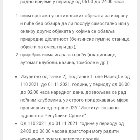
радно вријеме у периоду од 06:00 до 24:00 часа:
свим врстама угоститељских објеката за исхрану
и пиће без обзира да ли послују самостално или у
оквиру других објеката у којима се обавља
привредна дјелатност (бензинске пумпне станице,
објекти за смјештај и др.),
приређивачима игара на срећу (кладионице,
аутомат клубови, казина, томболе и др.).
Изузетно од тачке 2), подтачке 1. ове Наредбе од
110.2021. до 01.11.2021. године, у периоду од 06:00
до 02:00 часа наредног дана, дозвољава се рад
ноћним клубовима, уз строго придржавање мјера
прописаних од стране ЈЗУ “Институт за јавно
здравство Републике Српске“.
Од 110.2021. до 01.11.2021. године у периоду од
24:00 до 06:00 часова драгстори могу радити
искључиво путем шалтерске продаје.