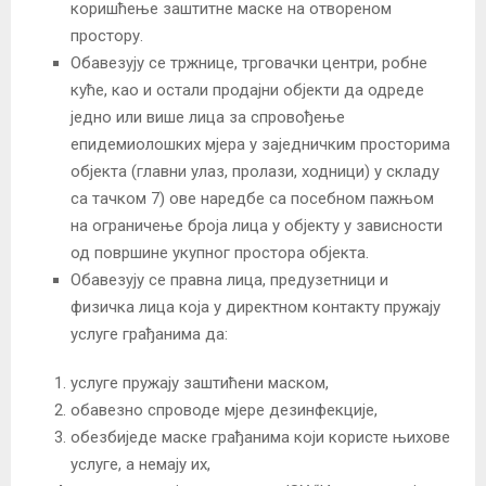
коришћење заштитне маске на отвореном
простору.
Обавезују се тржнице, трговачки центри, робне
куће, као и остали продајни објекти да одреде
једно или више лица за спровођење
епидемиолошких мјера у заједничким просторима
објекта (главни улаз, пролази, ходници) у складу
са тачком 7) ове наредбе са посебном пажњом
на ограничење броја лица у објекту у зависности
од површине укупног простора објекта.
Обавезују се правна лица, предузетници и
физичка лица која у директном контакту пружају
услуге грађанима да:
услуге пружају заштићени маском,
обавезно спроводе мјере дезинфекције,
обезбиједе маскe грађанима који користе њихове
услуге, а немају их,