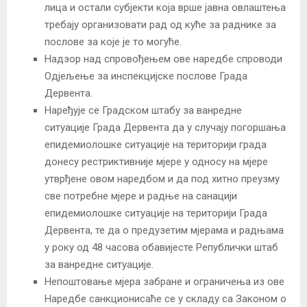
лица и остали субјекти која врше јавна овлаштења
требају организовати рад од куће за раднике за
послове за које је то могуће.
Надзор над спровођењем ове наредбе спроводи
Одјељење за инспекцијске послове Града
Дервента.
Наређује се Градском штабу за ванредне
ситуације Града Дервента да у случају погоршања
епидемиолошке ситуације на територији града
донесу рестриктивније мјере у односу на мјере
утврђене овом наредбом и да под хитно преузму
све потребне мјере и радње на санацији
епидемиолошке ситуације на територији Града
Дервента, те да о предузетим мјерама и радњама
у року од 48 часова обавијесте Републички штаб
за ванредне ситуације.
Непоштовање мјера забране и ограничења из ове
Наредбе санкционисаће се у складу са Законом о