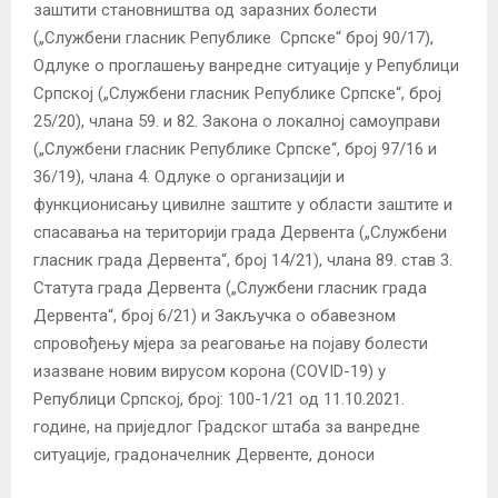
заштити становништва од заразних болести
(„Службени гласник Републике Српске“ број 90/17),
Одлуке о проглашењу ванредне ситуације у Републици
Српској („Службени гласник Републике Српске“, број
25/20), члана 59. и 82. Закона о локалној самоуправи
(„Службени гласник Републике Српске“, број 97/16 и
36/19), члана 4. Одлуке о организацији и
функционисању цивилне заштите у области заштите и
спасавања на територији града Дервента („Службени
гласник града Дервента“, број 14/21), чланa 89. став 3.
Статута града Дервента („Службени гласник града
Дервента“, број 6/21) и Закључка о обавезном
спровођењу мјера за реаговање на појаву болести
изазване новим вирусом корона (COVID-19) у
Републици Српској, број: 100-1/21 од 11.10.2021.
године, на приједлог Градског штаба за ванредне
ситуације, градоначелник Дервенте, доноси