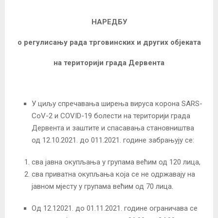
НАРЕДБУ
о регулисању рада трговинских и других објеката
на територији
града Дервента
У циљу спречавања ширења вируса корона SARS-
CoV-2 и COVID-19 болести на територији града
Дервента и заштите и спасавања становништва
од 12.10.2021. до 011.2021. године забрањују се:
сва јавна окупљања у групама већим од 120 лицa,
сва приватна окупљања која се не одржавају на
јавном мјесту у групама већим од 70 лица.
Од 12.12021. до 01.11.2021. године ограничава се