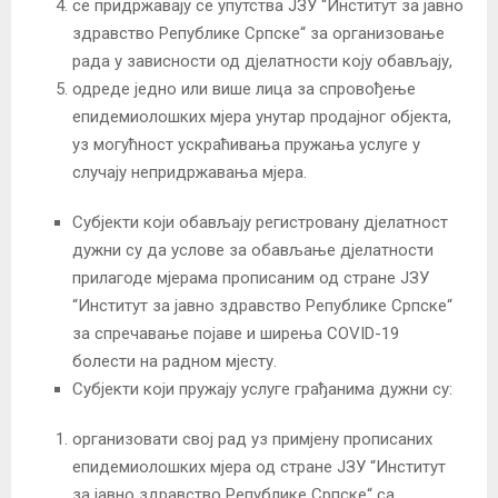
се придржавају се упутства ЈЗУ “Институт за јавно
здравство Републике Српске“ за организовање
рада у зависности од дјелатности коју обављају,
одреде једно или више лица за спровођење
епидемиолошких мјера унутар продајног објекта,
уз могућност ускраћивања пружања услуге у
случају непридржавања мјера.
Субјекти који обављају регистровану дјелатност
дужни су да услове за обављање дјелатности
прилагоде мјерама прописаним од стране ЈЗУ
“Институт за јавно здравство Републике Српске“
за спречавање појаве и ширења COVID-19
болести на радном мјесту.
Субјекти који пружају услуге грађанима дужни су:
организовати свој рад уз примјену прописаних
епидемиолошких мјера од стране ЈЗУ “Институт
за јавно здравство Републике Српске“ са