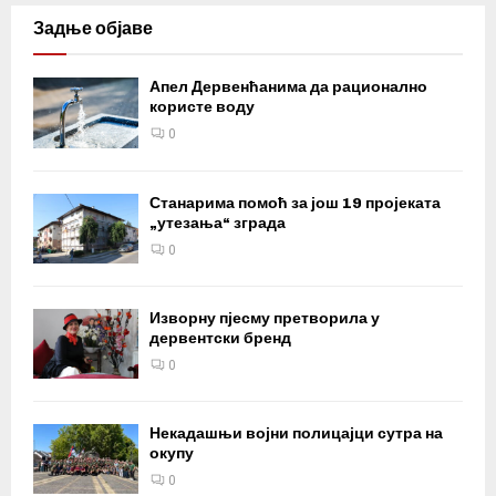
Задње објаве
Апел Дервенћанима да рационално
користе воду
0
Станарима помоћ за још 19 пројеката
„утезања“ зграда
0
Изворну пјесму претворила у
дервентски бренд
0
Некадашњи војни полицајци сутра на
окупу
0