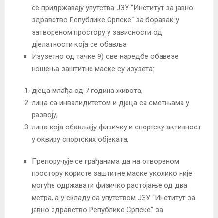
се придржавају упутства ЈЗУ “Институт за јавно
здравство Републике Српске“ за боравак у
затвореном простору у зависности од
дјелатности која се обавља.
Изузетно од тачке 9) ове наредбе обавезе
ношења заштитне маске су изузета:
дјеца млађа од 7 година живота,
лица са инвалидитетом и дјеца са сметњама у
развоју,
лица која обављају физичку и спортску активност
у оквиру спортских објеката.
Препоручује се грађанима да на отвореном
простору користе заштитне маске уколико није
могуће одржавати физичко растојање од два
метра, а у складу са упутством ЈЗУ “Институт за
јавно здравство Републике Српске“ за