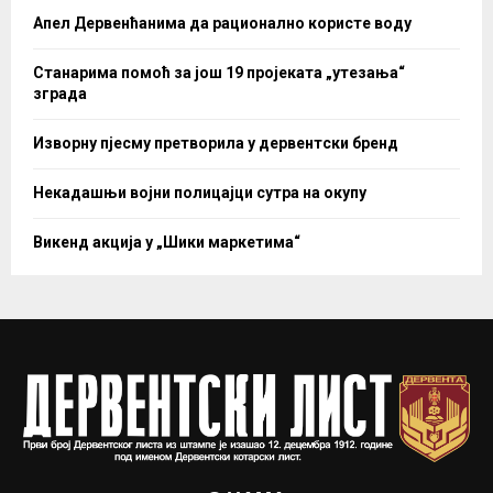
Апел Дервенћанима да рационално користе воду
Станарима помоћ за још 19 пројеката „утезања“
зграда
Изворну пјесму претворила у дервентски бренд
Некадашњи војни полицајци сутра на окупу
Викенд акција у „Шики маркетима“