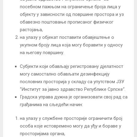
посебном пажњом на ограничење броја лица у
објекту у зависности од површине простора и уз
обавезно поштовање прописаног физичког
растојања,
на улазу у објекат поставити обавјештење о
укупном броју лица која могу боравити у односу
на његову површину.
Субјекти који обављају регистровану дјелатност
могу самостално обављати дезинфекцију
пословних просторија у складу са упутством ЈЗУ
“Институт за јавно здравство Републике Српске“.
Градска управа дужна је организовати свој рад са
грађанима на сљедећи начин:
на улазу у службене просторије ограничити број
особа које истовремено могу да уђу и бораве у
просторијама органа,