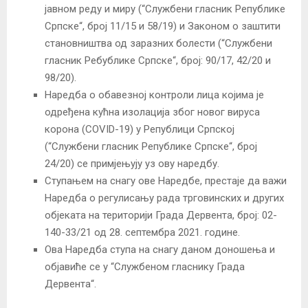
јавном реду и миру (“Службени гласник Републике
Српске“, број 11/15 и 58/19) и Законом о заштити
становништва од заразних болести (“Службени
гласник Ребублике Српске“, број: 90/17, 42/20 и
98/20).
Наредба о обавезној контроли лица којима је
одређена кућна изолација због новог вируса
корона (COVID-19) у Републици Српској
(“Службени гласник Републике Српске“, број
24/20) се примјењују уз ову наредбу.
Ступањем на снагу ове Наредбе, престајe да важи
Наредбa о регулисању рада трговинских и других
објеката на територији Града Дервента, број: 02-
140-33/21 од 28. септембра 2021. године.
Ова Наредба ступа на снагу даном доношења и
објавиће се у “Службеном гласнику Града
Дервента“.