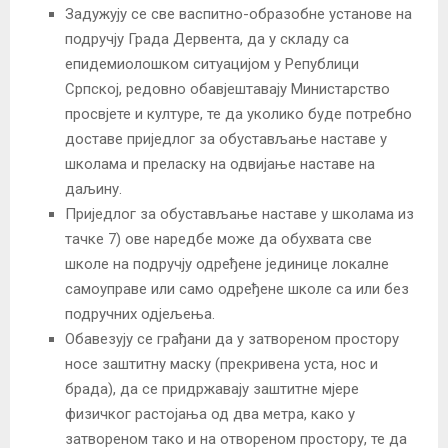
Задужују се све васпитно-образобне установе на
подручју Града Дервента, да у складу са
епидемиолошком ситуацијом у Републици
Српској, редовно обавјештавају Министарство
просвјете и културе, те да уколико буде потребно
доставе приједлог за обустављање наставе у
школама и преласку на одвијање наставе на
даљину.
Приједлог за обустављање наставе у школама из
тачке 7) ове наредбе може да обухвата све
школе на подручју одређене јединице локалне
самоуправе или само одређене школе са или без
подручних одјељења.
Обавезују се грађани да у затвореном простору
носе заштитну маску (прекривена уста, нос и
брада), да се придржавају заштитне мјере
физичког растојања од два метра, како у
затвореном тако и на отвореном простору, те да