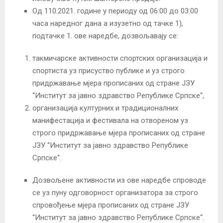
Од 110.2021. године у периоду од 06:00 до 03:00
часа наредног дана а изузетно од тачке 1),
подтачке 1. ове наредбе, дозвољавају се:
такмичарске активности спортских организација и
спортиста уз присуство публике и уз строго
придржавање мјера прописаних од стране ЈЗУ
“Институт за јавно здравство Републике Српске“,
организација културних и традиционалних
манифестација и фестивала на отвореном уз
строго придржавање мјера прописаних од стране
ЈЗУ “Институт за јавно здравство Републике
Српске“.
Дозвољене активности из ове наредбе спроводе
се уз пуну одговорност организатора за строго
спровођење мјера прописаних од стране ЈЗУ
“Институт за јавно здравство Републике Српске“.