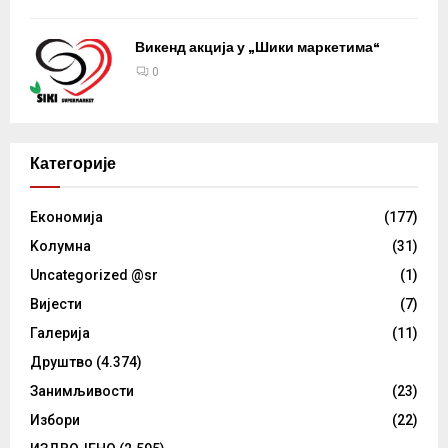
Викенд акција у „Шики маркетима“
0
Категорије
Eкономија
(177)
Kолумнa
(31)
Uncategorized @sr
(1)
Вијести
(7)
Галерија
(11)
Друштво
(4.374)
Занимљивости
(23)
Избори
(22)