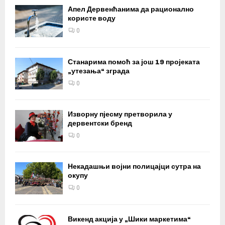
Апел Дервенћанима да рационално
користе воду
0
Станарима помоћ за још 19 пројеката
„утезања“ зграда
0
Изворну пјесму претворила у
дервентски бренд
0
Некадашњи војни полицајци сутра на
окупу
0
Викенд акција у „Шики маркетима“