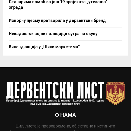
Станарима помоћ за још 19 пројеката „утезања“
зграда
Изворну пјесму претворила у дервентски бренд
Некадашњи војни полицајци сутра на окупу
Викенд акција у „Шики маркетима“
О НАМА
Циљ листа је правовремено, објективно и истинито