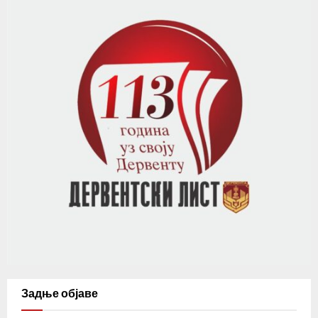
Задње објаве