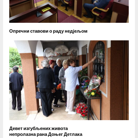
Опречни ставови о раду недјељом
Девет изгубљених живота
непролазна рана Доњег Детлака