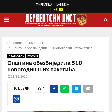
ЋИРИЛИЦА
LATINICA
Facebook
Instagram
Email
PRIMARY
MENU
Насловна
ИЗДВОЈЕНО
Општина обезбиједила 510 новогодишњих пакетића
ИЗДВОЈЕНО
Новости
Општина обезбиједила 510
новогодишњих пакетића
28/12/2020
ПОДЈЕЛИ
0