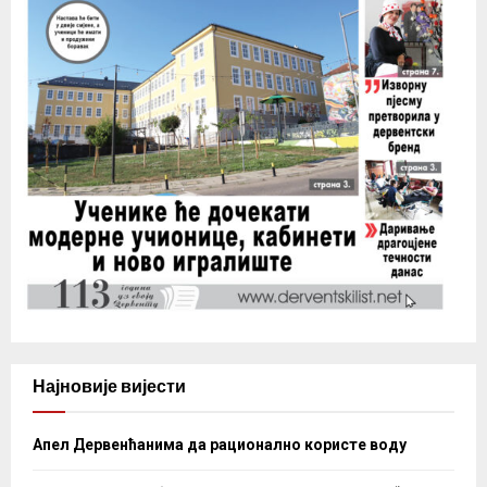
Најновије вијести
Апел Дервенћанима да рационално користе воду