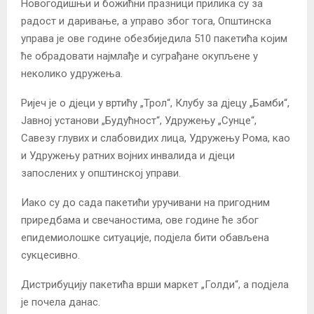
Новогодишњи и божићни празници прилика су за
радост и даривање, а управо због тога, Општинска
управа је ове године обезбиједила 510 пакетића којим
ће обрадовати најмлађе и суграђане окупљене у
неколико удружења.
Ријеч је о дјеци у вртићу „Трол“, Клубу за дјецу „Бамби“,
Јавној установи „Будућност“, Удружењу „Сунце“,
Савезу глувих и слабовидих лица, Удружењу Рома, као
и Удружењу ратних војних инвалида и дјеци
запослених у општинској управи.
Иако су до сада пакетићи уручивани на пригодним
приредбама и свечаностима, ове године ће због
епидемиолошке ситуације, подјела бити обављена
сукцесивно.
Дистрибуцију пакетића врши маркет „Голди“, а подјела
је почела данас.