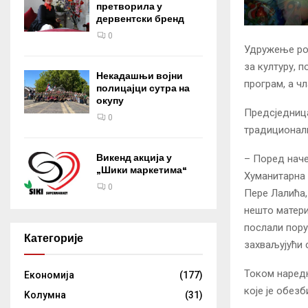
претворила у
дервентски бренд
0
Удружење род
за културу, 
Некадашњи војни
програм, а ч
полицајци сутра на
окупу
Предсједница
0
традиционалн
Викенд акција у
– Поред наче
„Шики маркетима“
Хуманитарна 
0
Пере Лалића, 
нешто матери
послали пору
Категорије
захваљујући 
Током наред
Eкономија
(177)
које је обез
Kолумнa
(31)