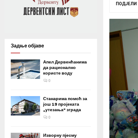
ПОДЈЕЛИ
Задње објаве
Апел Дервенћанима
да рационално
користе воду
0
Станарима помоћ за
још 19 пројеката
„утезања“ зграда
0
Изворну пјесму