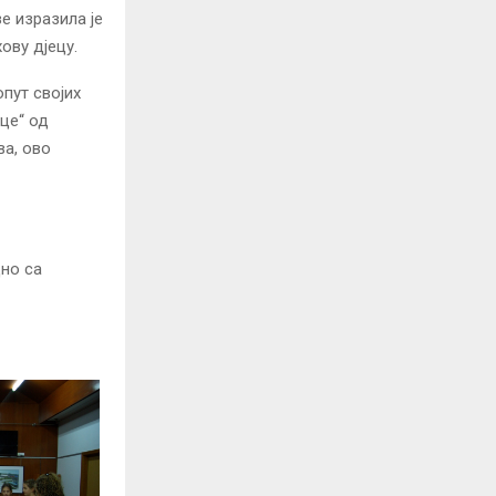
е изразила је
ову дјецу.
опут својих
це“ од
ва, ово
дно са