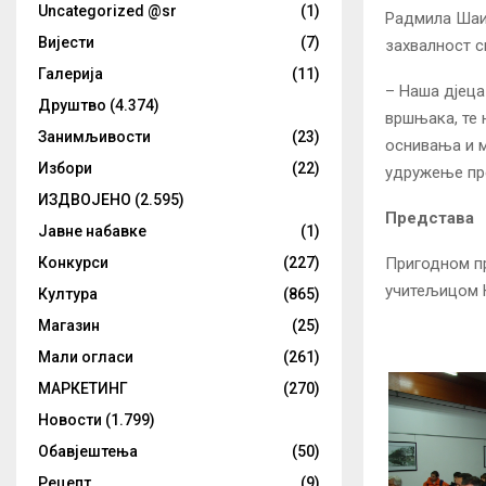
Uncategorized @sr
(1)
Радмила Шаин
Вијести
(7)
захвалност с
Галерија
(11)
– Наша дјеца
Друштво
(4.374)
вршњака, те 
Занимљивости
(23)
оснивања и м
Избори
(22)
удружење пре
ИЗДВОЈЕНО
(2.595)
Представа
Јавне набавке
(1)
Пригодном пр
Конкурси
(227)
учитељицом 
Култура
(865)
Магазин
(25)
Мали огласи
(261)
МАРКЕТИНГ
(270)
Новости
(1.799)
Обавјештења
(50)
Рецепт
(9)