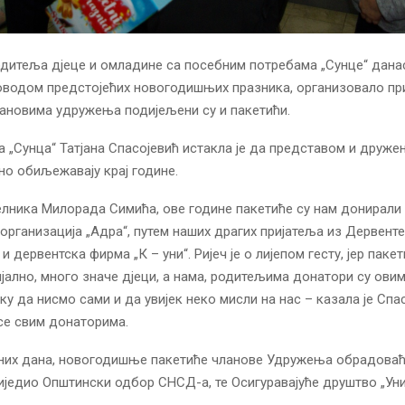
итеља дјеце и омладине са посебним потребама „Сунце“ данас
поводом предстојећих новогодишњих празника, организовало пр
лановима удружења подијељени су и пакетићи.
 „Сунца“ Татјана Спасојевић истакла је да представом и друж
о обиљежавају крај године.
лника Милорада Симића, ове године пакетиће су нам донирали
организација „Адра“, путем наших драгих пријатеља из Дервенте
и дервентска фирма „К – уни“. Ријеч је о лијепом гесту, јер пакет
јално, много значе дјеци, а нама, родитељима донатори су ови
ку да нисмо сами и да увијек неко мисли на нас – казала је Спа
се свим донаторима.
них дана, новогодишње пакетиће чланове Удружења обрадоваћ
биједио Општински одбор СНСД-а, те Осигуравајуће друштво „Уни