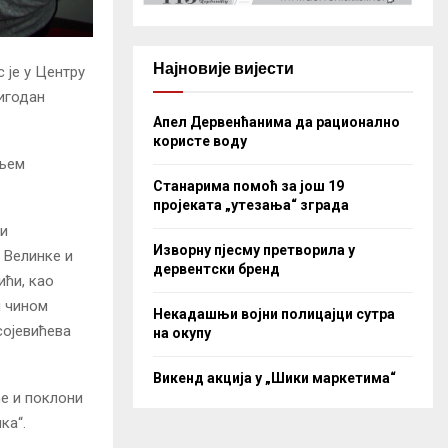
Најновије вијести
 је у Центру
игодан
Апел Дервенћанима да рационално
користе воду
ењем
Станарима помоћ за још 19
пројеката „утезања“ зграда
 и
Изворну пјесму претворила у
 Велинке и
дервентски бренд
ићи, као
м чином
Некадашњи војни полицајци сутра
сојевићева
на окупу
Викенд акција у „Шики маркетима“
е и поклони
ка“.