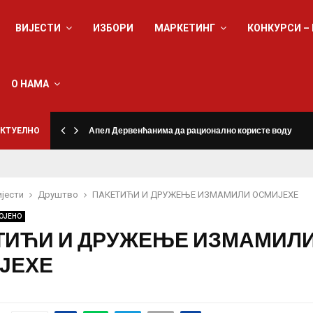
ВИЈЕСТИ
ИЗБОРИ
МАРКЕТИНГ
КОНКУРСИ –
О НАМА
КТУЕЛНО
Апел Дервенћанима да рационално користе воду
ијести
Друштво
ПАКЕТИЋИ И ДРУЖЕЊЕ ИЗМАМИЛИ ОСМИЈЕХЕ
ОЈЕНО
ТИЋИ И ДРУЖЕЊЕ ИЗМАМИЛ
ЈЕХЕ