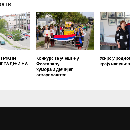
OSTS
 ТРЖНИ
Конкурс за учешће у
Ускрс у родно
ИЗГРАДЊИ НА
Фестивалу
крају испуња
хумора и дјечијег
стваралаштва