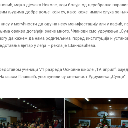
овић, мајка дјечака Николе, који болује од церебралне парализ
вим људима добре воље, који су, како каже, имали слуха за њих
 нису у могућности да оду на неку манифестацију или у кафић, п
њима овакви догађаји значе много. Чланови смо удружења „Сун
огу да кажем да нама родитељима, поред институција и устано
дставља вјетар у леђа – рекла је Шаиновићева.
едставом ученици V1 разреда Основне школе „19. април“, заје
Наташом Плавшић, употпунили су свечаност Удружења „Сунце“.