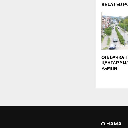
RELATED P
ОПЉАЧКАН
ЦЕНТАР У 
РАМПИ
О НАМА