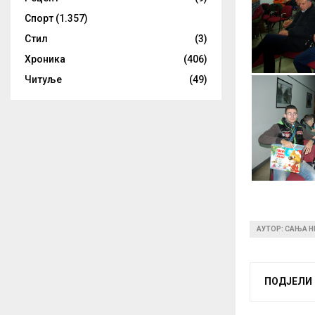
Спорт
(1.357)
Стил
(3)
Хроника
(406)
Читуље
(49)
АУТОР: САЊА 
ПОДЈЕЛИ