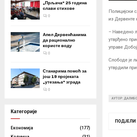
„Прљача“ 25 година
слави стихове
Полицијски с
0
из Дервенте 
– Наведено л
Апел Дервенћанима
утврђено при
да рационално
користе воду
управе Добој
0
Слободе је л
утврдили при
Станарима помоћ за
још 19 пројеката
„утезања“ зграда
0
АУТОР: ДАЛИБ
Категорије
ПОДЈЕЛИ
Eкономија
(177)
Kолумнa
(31)