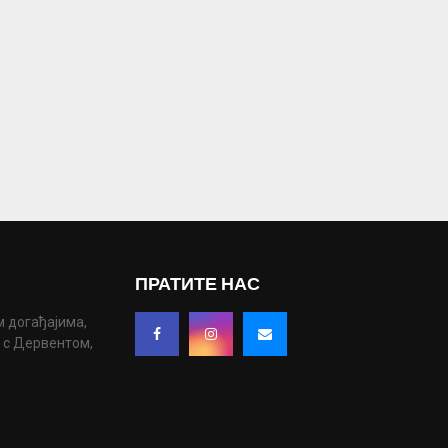
ПРАТИТЕ НАС
м догађајима,
у с Дервентом,