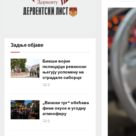
Задње објаве
Бивши војни
полицајци ревносно
његују успомену на
страдале саборце
0
„Вински трг“ обећава
фине окусе и угодну
атмосферу
0