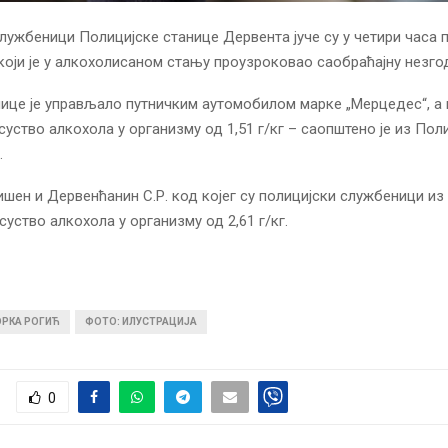
лужбеници Полицијске станице Дервента јуче су у четири часа 
који је у алкoхолисаном стању проузроковао саобраћајну незго
ице је управљало путничким аутомобилом марке „Мерцедес“, а 
суство алкохола у организму од 1,51 г/кг – саопштено је из Пол
.
ишен и Дервенћанин С.Р. код којег су полицијски службеници из 
суство алкохола у организму од 2,61 г/кг.
ОРКА РОГИЋ
ФОТО: ИЛУСТРАЦИЈА
0