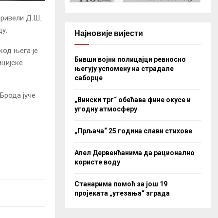
привели Д.Ш.
ду.
Најновије вијести
код њега је
Бивши војни полицајци ревносно
ицијске
његују успомену на страдале
саборце
Брода јуче
„Вински трг“ обећава фине окусе и
угодну атмосферу
„Прљача“ 25 година слави стихове
Апел Дервенћанима да рационално
користе воду
Станарима помоћ за још 19
пројеката „утезања“ зграда