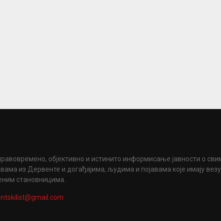
правовремено, објективно и истинито информисање јавности о сви
вама из Дервенте и догађајима, људима и појавама које имају вез
еним становницима.
ntskilist@gmail.com