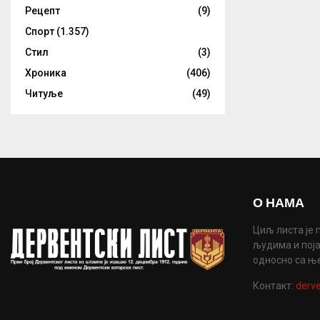
Рецепт
(9)
Спорт
(1.357)
Стил
(3)
Хроника
(406)
Читуље
(49)
О НАМА
Циљ листа је 
људима и поја
односно са њ
Контакт:
derve