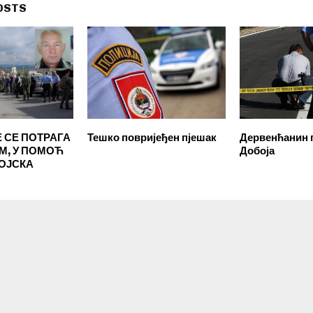
OSTS
 СЕ ПОТРАГА
Тешко повријеђен пјешак
Дервенћанин 
М, У ПОМОЋ
Добоја
ВОЈСКА