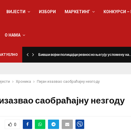
ВИЈЕСТИ
ИЗБОРИ
МАРКЕТИНГ
КОНКУРСИ –
О НАМА
а
АКТУЕЛНО
Бивши војни полицајци ревносно његују успомену на
ијести
Хроника
Пијан изазвао саобраћајну незгоду
 изазвао саобраћајну незгоду
0