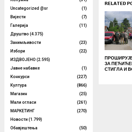
RELATED P
Uncategorized @sr
(1)
Вијести
(7)
Галерија
(11)
Друштво
(4.375)
Занимљивости
(23)
Избори
(22)
ПРОШИРУЈЕ
ИЗДВОЈЕНО
(2.595)
ЗА ПЕЋИЋЕ
Јавне набавке
(1)
СТИГЛА И 
Конкурси
(227)
Култура
(866)
Магазин
(25)
Мали огласи
(261)
МАРКЕТИНГ
(270)
Новости
(1.799)
Обавјештења
(50)