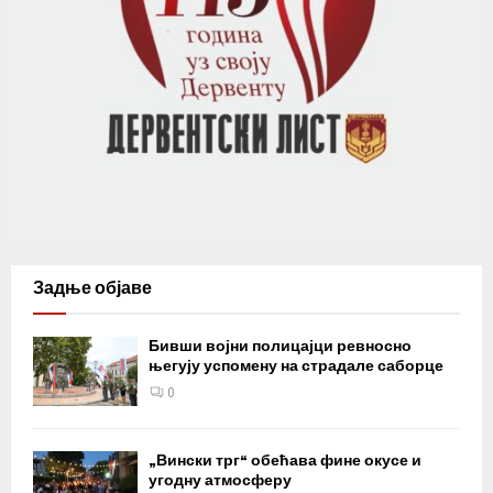
Задње објаве
Бивши војни полицајци ревносно
његују успомену на страдале саборце
0
„Вински трг“ обећава фине окусе и
угодну атмосферу