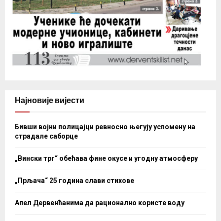
Најновије вијести
Бивши војни полицајци ревносно његују успомену на
страдале саборце
„Вински трг“ обећава фине окусе и угодну атмосферу
„Прљача“ 25 година слави стихове
Апел Дервенћанима да рационално користе воду