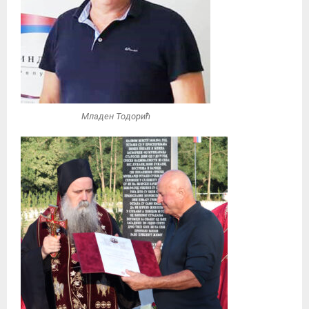
Младен Тодорић