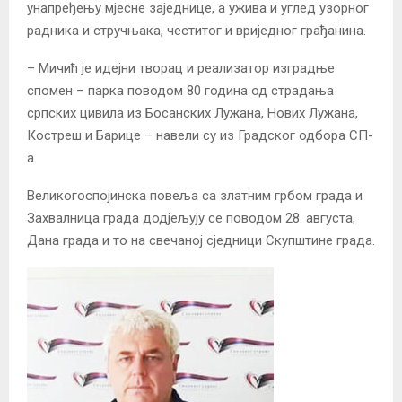
унапређењу мјесне заједнице, а ужива и углед узорног
радника и стручњака, честитог и вриједног грађанина.
– Мичић је идејни творац и реализатор изградње
спомен – парка поводом 80 година од страдања
српских цивила из Босанских Лужана, Нових Лужана,
Костреш и Барице – навели су из Градског одбора СП-
а.
Великогоспојинска повеља са златним грбом града и
Захвалница града додјељују се поводом 28. августа,
Дана града и то на свечаној сједници Скупштине града.