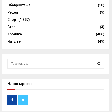
Обавјештења
(50)
Рецепт
(9)
Спорт
(1.357)
Стил
(3)
Хроника
(406)
Читуље
(49)
S
e
a
S
r
c
Наше мреже
E
h
f
A
o
r
R
: