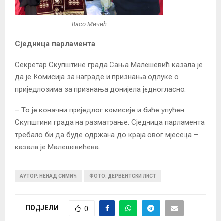
Васо Мичић
Сједница парламента
Секретар Скупштине града Сања Малешевић казала је
да је Комисија за награде и признања одлуке о
приједлозима за признања донијела једногласно.
– То је коначни приједлог комисије и биће упућен
Скупштини града на разматрање. Сједница парламента
требало би да буде одржана до краја овог мјесеца –
казала је Малешевићева.
АУТОР: НЕНАД СИМИЋ
ФОТО: ДЕРВЕНТСКИ ЛИСТ
ПОДЈЕЛИ
0