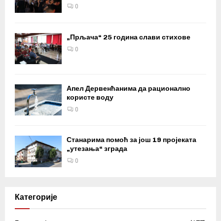
0
„Прљача“ 25 година слави стихове
0
Апел Дервенћанима да рационално
користе воду
0
Станарима помоћ за још 19 пројеката
„утезања“ зграда
0
Категорије