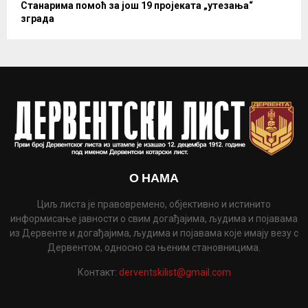
Станарима помоћ за још 19 пројеката „утезања“
зграда
О НАМА
Циљ листа је правовремено, објективно и истинито
информисање јавности о свим догађајима, људима и појавама
из Дервенте и догађајима, људима и појавама које имају везу с
Дервентом, односно са њеним становницима.
Контакт:
derventskilist@gmail.com