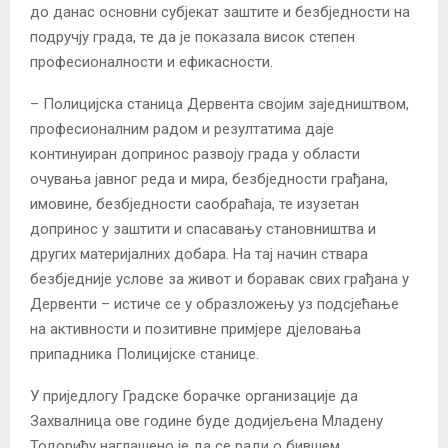
до данас основни субјекат заштите и безбједности на
подручју града, те да је показала висок степен
професионалности и ефикасности.
– Полицијска станица Дервента својим заједништвом,
професионалним радом и резултатима даје
континуиран допринос развоју града у области
очувања јавног реда и мира, безбједности грађана,
имовине, безбједности саобраћаја, те изузетан
допринос у заштити и спасавању становништва и
других материјалних добара. На тај начин ствара
безбједније услове за живот и боравак свих грађана у
Дервенти – истиче се у образложењу уз подсјећање
на активности и позитивне примјере дјеловања
припадника Полицијске станице.
У приједлогу Градске борачке организације да
Захвалница ове године буде додијељена Младену
Тодорићу наглашено је да се ради о бившем