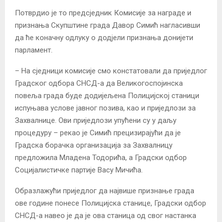
Потврдио је то предсједник Комисије за награде и
признања Скупштине града Давор Симић нагласивши
да ће коначну одлуку о додјели признања донијети
парламент.
– На сједници комисије смо констатовали да приједлог
Градског одбора СНСД-а да Великогоспојинска
повеља града буде додијељена Полицијској станици
испуњава услове јавног позива, као и приједлози за
Захвалнице. Ови приједлози упућени су у даљу
процедуру – рекао је Симић прецизирајући да је
Градска борачка организација за Захвалницу
предложила Младена Тодорића, а Градски одбор
Социјалистичке партије Васу Мичића.
Образлажући приједлог да највише признање града
ове године понесе Полицијска станице, Градски одбор
СНСД-а навео је да је ова станица од свог настанка