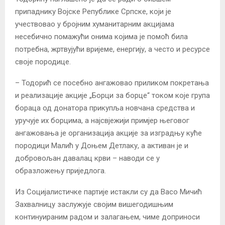
припаднику Војске Републике Српске, који је
учествовао у бројним хуманитарним акцијама
несебично помажући онима којима је помоћ била
потребна, жртвујући вријеме, енергију, а често и ресурсе
своје породице.
– Тодорић се посебно ангажовао приликом покретања
и реализације акције „Борци за борце“ током које група
бораца од донатора прикупља новчана средства и
уручује их борцима, а најсвјежији примјер његовог
ангажовања је организација акције за изградњу куће
породици Малић у Доњем Детлаку, а активан је и
добровољан давалац крви – наводи се у
образложењу приједлога.
Из Социјалистичке партије истакли су да Васо Мичић
Захвалницу заслужује својим вишегодишњим
континуираним радом и залагањем, чиме доприноси