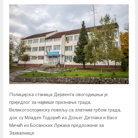
Полицијска станица Дервента овогодишњи је
приједлог за највише признање града,
Великогоспојинску повељу са златним грбом града,
док су Младен Тодорић из Доњег Детлака и Васо
Мичић из Босанских Лужана предложени за
Захвалнице.