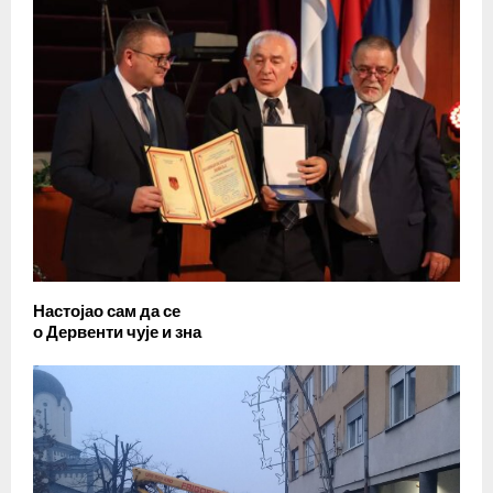
Настојао сам да се
о Дервенти чује и зна