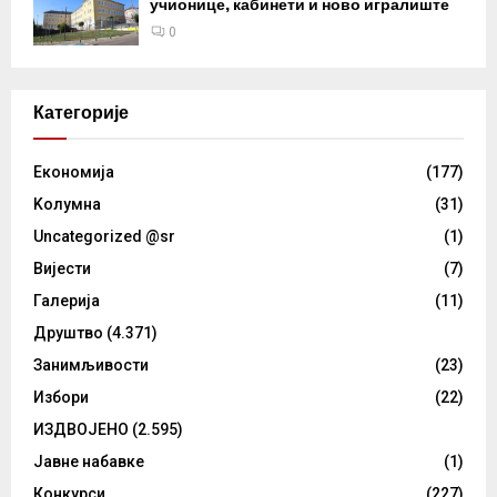
учионице, кабинети и ново игралиште
0
Категорије
Eкономија
(177)
Kолумнa
(31)
Uncategorized @sr
(1)
Вијести
(7)
Галерија
(11)
Друштво
(4.371)
Занимљивости
(23)
Избори
(22)
ИЗДВОЈЕНО
(2.595)
Јавне набавке
(1)
Конкурси
(227)