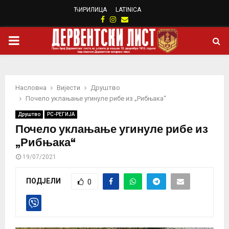
ЋИРИЛИЦА
LATINICA
Facebook
Instagram
Email
PRIMARY
MENU
Насловна
Вијести
Друштво
Почело уклањање угинуле рибе из „Рибњака“
Друштво
РС-РЕГИЈА
Почело уклањање угинуле рибе из
„Рибњака“
19/07/2021
ПОДЈЕЛИ
0