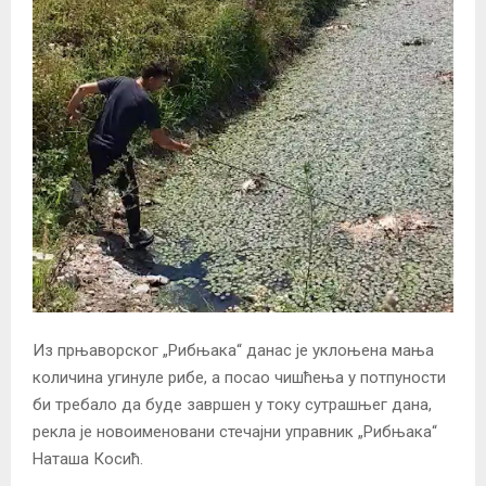
Из прњаворског „Рибњака“ данас је уклоњена мања
количина угинуле рибе, а посао чишћења у потпуности
би требало да буде завршен у току сутрашњег дана,
рекла је новоименовани стечајни управник „Рибњака“
Наташа Косић.