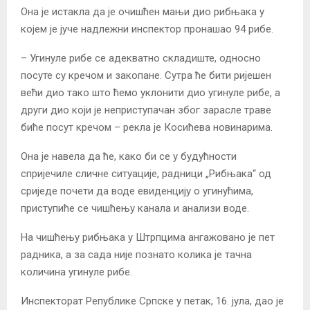
Она је истакла да је очишћен мањи дио рибњака у
којем је јуче надлежни инспектор пронашао 94 рибе.
– Угинуле рибе се адекватно складиште, односно
посуте су кречом и закопане. Сутра ће бити ријешен
већи дио тако што ћемо уклонити дио угинуле рибе, а
други дио који је неприступачан због зарасле траве
биће посут кречом – рекла је Косићева новинарима.
Она је навела да ће, како би се у будућности
спријечиле сличне ситуације, радници „Рибњака“ од
сриједе почети да воде евиденцију о угинућима,
приступиће се чишћењу канала и анализи воде.
На чишћењу рибњака у Штрпцима ангажовано је пет
радника, а за сада није познато колика је тачна
количина угинуле рибе.
Инспекторат Републике Српске у петак, 16. јула, дао је