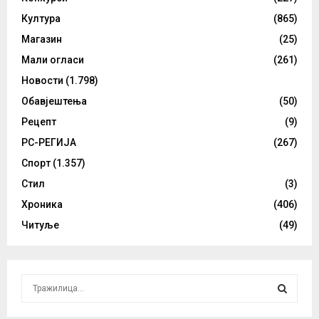
Култура
(865)
Магазин
(25)
Мали огласи
(261)
Новости
(1.798)
Обавјештења
(50)
Рецепт
(9)
РС-РЕГИЈА
(267)
Спорт
(1.357)
Стил
(3)
Хроника
(406)
Читуље
(49)
S
e
a
S