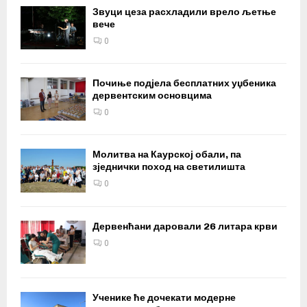
Звуци цеза расхладили врело љетње
вече
0
Почиње подјела бесплатних уџбеника
дервентским основцима
0
Молитва на Каурској обали, па
зједнички поход на светилишта
0
Дервенћани даровали 26 литара крви
0
Ученике ће дочекати модерне