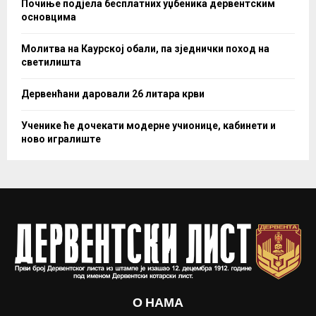
Почиње подјела бесплатних уџбеника дервентским
основцима
Молитва на Каурској обали, па зједнички поход на
светилишта
Дервенћани даровали 26 литара крви
Ученике ће дочекати модерне учионице, кабинети и
ново игралиште
О НАМА