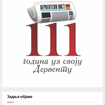
Задње објаве