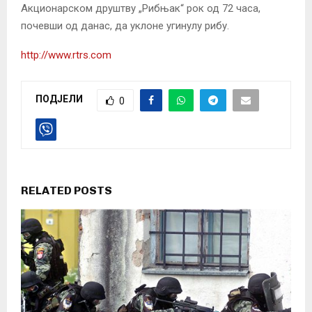
Акционарском друштву „Рибњак“ рок од 72 часа,
почевши од данас, да уклоне угинулу рибу.
http://www.rtrs.com
ПОДЈЕЛИ
0
RELATED POSTS