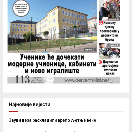
Најновије вијести
Звуци цеза расхладили врело љетње вече