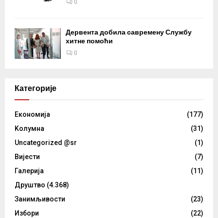
0
Дервента добила савремену Службу
хитне помоћи
0
Категорије
Eкономија
(177)
Kолумнa
(31)
Uncategorized @sr
(1)
Вијести
(7)
Галерија
(11)
Друштво
(4.368)
Занимљивости
(23)
Избори
(22)