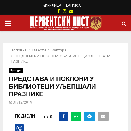
ЋИРИЛИЦА
LATINICA
Facebook
Instagram
Email
PRIMARY
MENU
Насловна
Вијести
Култура
ПРЕДСТАВА И ПОКЛОНИ У БИБЛИОТЕЦИ УЉЕПШАЛИ
ПРАЗНИКЕ
Култура
ПРЕДСТАВА И ПОКЛОНИ У
БИБЛИОТЕЦИ УЉЕПШАЛИ
ПРАЗНИКЕ
31/12/2019
ПОДЈЕЛИ
0