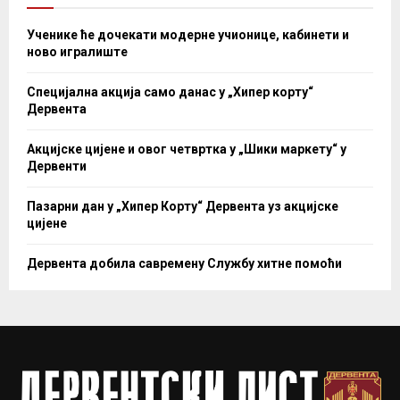
Ученике ће дочекати модерне учионице, кабинети и
ново игралиште
Специјална акција само данас у „Хипер корту“
Дервента
Акцијске цијене и овог четвртка у „Шики маркету“ у
Дервенти
Пазарни дан у „Хипер Корту“ Дервента уз акцијске
цијене
Дервента добила савремену Службу хитне помоћи