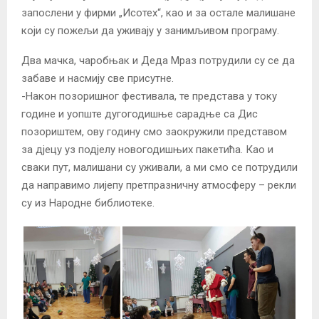
запослени у фирми „Исотех“, као и за остале малишане
који су пожељи да уживају у занимљивом програму.
Два мачка, чаробњак и Деда Мраз потрудили су се да
забаве и насмију све присутне.
-Након позоришног фестивала, те представа у току
године и уопште дугогодишње сарадње са Дис
позориштем, ову годину смо заокружили представом
за дјецу уз подјелу новогодишњих пакетића. Као и
сваки пут, малишани су уживали, а ми смо се потрудили
да направимо лијепу претпразничну атмосферу – рекли
су из Народне библиотеке.