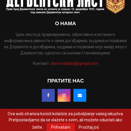
О НАМА
Циљ листа је правовремено, објективно и истинито
информисање јавности о свим догађајима, људима и појавама
из Дервенте и догађајима, људима и појавама које имају везу с
Дервентом, односно са њеним становницима.
Контакт:
derventskilist@gmail.com
ПРАТИТЕ НАС
Ova web stranica koristi kolačiće za poboljšanje vašeg iskustva.
Pretpostavljamo da se slažete s ovim, ali možete odustati ako
@2022 - www.derventskilist.net. Сва права задржана. Дизајнирао и развио
želite.
Prihvatam
Pročitaj još
ProCreative Studio