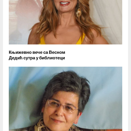
Књижевно вече са Весном
Дедић сутра у библиотеци