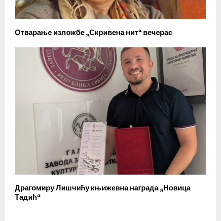
Отварање изложбе „Скривена нит“ вечерас
Драгомиру Лишчићу књижевна награда „Новица
Тадић“