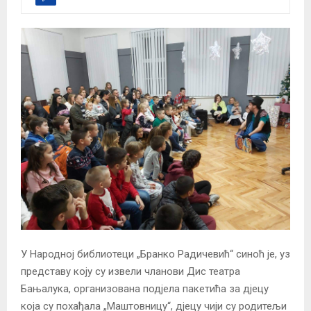
У Народној библиотеци „Бранко Радичевић“ синоћ је, уз
представу коју су извели чланови Дис театра
Бањалука, организована подјела пакетића за дјецу
која су похађала „Маштовницу“, дјецу чији су родитељи