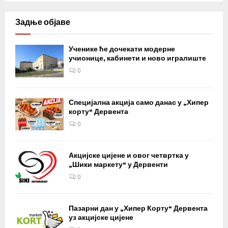
Задње објаве
Ученике ће дочекати модерне
учионице, кабинети и ново игралиште
0
Специјална акција само данас у „Хипер
корту“ Дервента
0
Акцијске цијене и овог четвртка у
„Шики маркету“ у Дервенти
0
Пазарни дан у „Хипер Корту“ Дервента
уз акцијске цијене