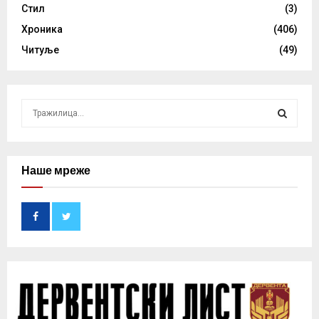
Стил
(3)
Хроника
(406)
Читуље
(49)
S
e
a
S
r
c
Наше мреже
E
h
f
A
o
r
R
:
C
H