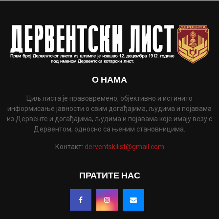
О НАМА
Циљ листа је правовремено, објективно и истинито
информисање јавности о свим догађајима, људима и појавама
из Дервенте и догађајима, људима и појавама које имају везу с
Дервентом, односно са њеним становницима.
Контакт:
derventskilist@gmail.com
ПРАТИТЕ НАС