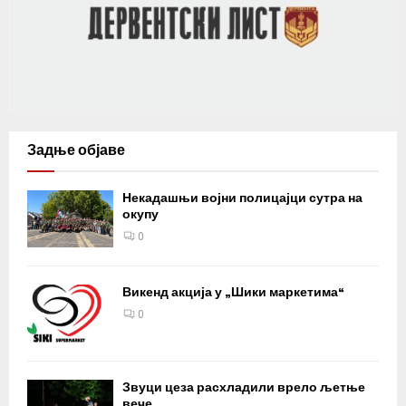
Задње објаве
Некадашњи војни полицајци сутра на
окупу
0
Викенд акција у „Шики маркетима“
0
Звуци цеза расхладили врело љетње
вече