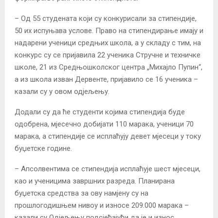
– Од 55 студената који су конкурисали за стипендије,
50 их испуњава услове. Право на стипендирање имају и
надарени ученици средњих школа, а у складу с тим, на
конкурс су се пријавила 22 ученика Стручне и техничке
школе, 21 из Средњошколског центра „Михајло Пупин“,
а из школа изван Дервенте, пријавило се 16 ученика –
казали су у овом одјељењу.
Додали су да ће студенти којима стипендија буде
одобрена, мјесечно добијати 110 марака, ученици 70
марака, а стипендије се исплаћују девет мјесеци у току
буџетске године.
– Апсолвентима се стипендија исплаћује шест мјесеци,
као и ученицима завршних разреда. Планирана
буџетска средства за ову намјену су на
прошлогодишњем нивоу и износе 209.000 марака –
казали су Одјељењу подсјећајући да је и износ