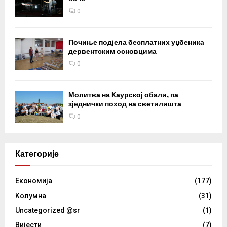
0
Почиње подјела бесплатних уџбеника
дервентским основцима
0
Молитва на Каурској обали, па
зједнички поход на светилишта
0
Категорије
Eкономија
(177)
Kолумнa
(31)
Uncategorized @sr
(1)
Вијести
(7)