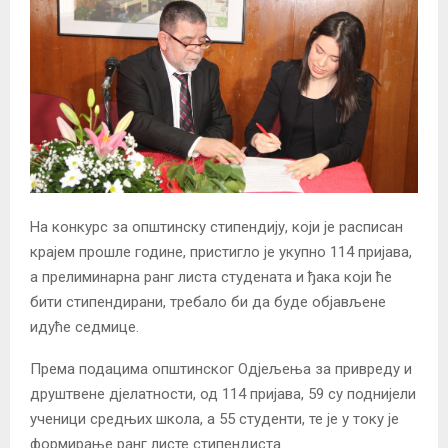
На конкурс за општинску стипендију, који је расписан
крајем прошле године, пристигло је укупно 114 пријава,
а прелиминарна ранг листа студената и ђака који ће
бити стипендирани, требало би да буде објављене
идуће седмице.
Према подацима општинског Одјељења за привреду и
друштвене дјелатности, од 114 пријава, 59 су поднијели
ученици средњих школа, а 55 студенти, те је у току је
формирање ранг листе стипендиста.