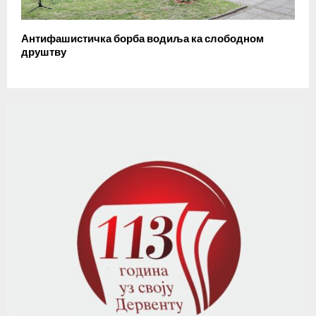
Антифашистичка борба водиља ка слободном
друштву