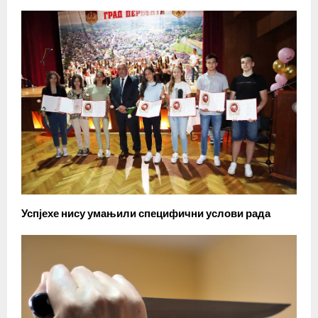
Успјехе нису умањили специфични услови рада