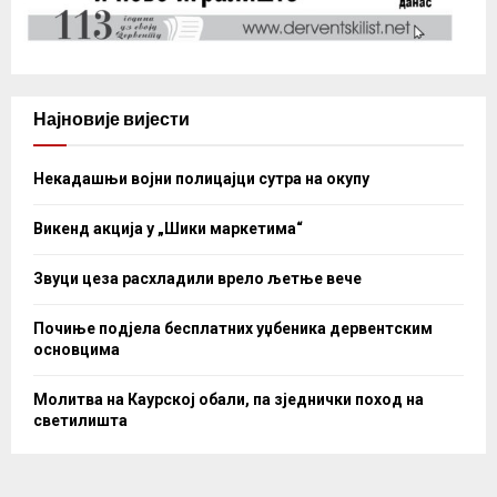
Најновије вијести
Некадашњи војни полицајци сутра на окупу
Викенд акција у „Шики маркетима“
Звуци цеза расхладили врело љетње вече
Почиње подјела бесплатних уџбеника дервентским
основцима
Молитва на Каурској обали, па зједнички поход на
светилишта