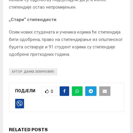
стипендије остао непромијењен.
„Стари“ стипендисти
Осим нових студената и ученика којима ће стипендија
бити одобрена, право на стипендирање из општинског
буџета остварује и 91 студент којима су стипендије
одобрене претходних година.
АУТОР: ДАНКА ЗЕМУНОВИЋ
ПОДЈЕЛИ
0
RELATED POSTS