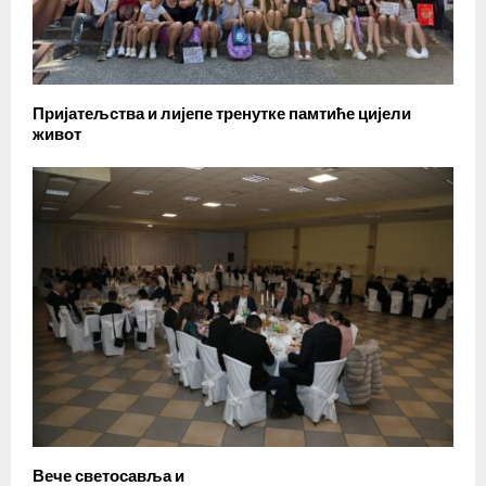
Пријатељства и лијепе тренутке памтиће цијели
живот
Вече светосавља и