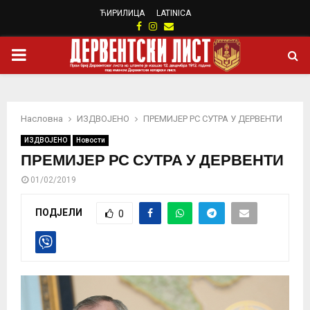
ЋИРИЛИЦА
LATINICA
Facebook
Instagram
Email
PRIMARY
MENU
Насловна
ИЗДВОЈЕНО
ПРЕМИЈЕР РС СУТРА У ДЕРВЕНТИ
ИЗДВОЈЕНО
Новости
ПРЕМИЈЕР РС СУТРА У ДЕРВЕНТИ
01/02/2019
ПОДЈЕЛИ
0