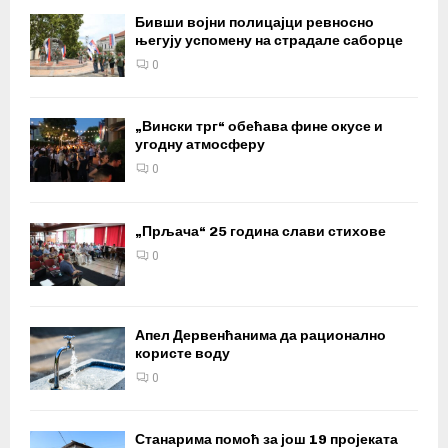
Бивши војни полицајци ревносно
његују успомену на страдале саборце
0
„Вински трг“ обећава фине окусе и
угодну атмосферу
0
„Прљача“ 25 година слави стихове
0
Апел Дервенћанима да рационално
користе воду
0
Станарима помоћ за још 19 пројеката