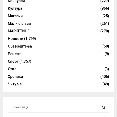
Конкурси
(227)
Култура
(866)
Магазин
(25)
Мали огласи
(261)
МАРКЕТИНГ
(270)
Новости
(1.799)
Обавјештења
(50)
Рецепт
(9)
Спорт
(1.357)
Стил
(3)
Хроника
(406)
Читуље
(49)
S
e
a