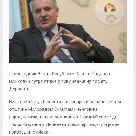
Предсједник Владе Републике Српске Радован
Вишковић сутра стиже у прву званичну посјету
Дервенти.
Вишковић ће у Дервенти разговарати са начелником
општине Милорадом Симићем и његовим
сарадницима, те привредницима. Предвиђено је да
током боравка у Дервенти, премијер посјети и један
привредни субјекат.