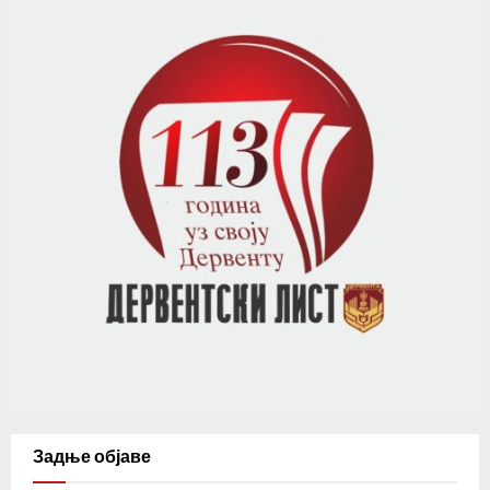
Задње објаве