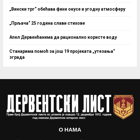
„Вински трг“ обећава фине окусе и угодну атмосферу
„Прљача“ 25 година слави стихове
Апел Дервенћанима да рационално користе воду
Станарима помоћ за још 19 пројеката „утезања“
зграда
О НАМА