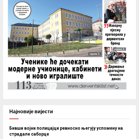
Најновије вијести
Бивши војни полицајци ревносно његују успомену на
страдале саборце