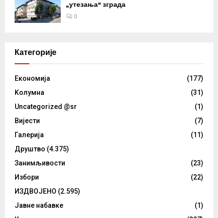
„утезања“ зграда
0
Категорије
Eкономија
(177)
Kолумнa
(31)
Uncategorized @sr
(1)
Вијести
(7)
Галерија
(11)
Друштво
(4.375)
Занимљивости
(23)
Избори
(22)
ИЗДВОЈЕНО
(2.595)
Јавне набавке
(1)