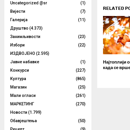
Uncategorized @sr
(1)
RELATED P
Вијести
(7)
Галерија
(11)
Друштво
(4.373)
Занимљивости
(23)
Избори
(22)
ИЗДВОЈЕНО
(2.595)
Јавне набавке
(1)
Најтоплији 
када се врш
Конкурси
(227)
Култура
(865)
Магазин
(25)
Мали огласи
(261)
МАРКЕТИНГ
(270)
Новости
(1.799)
Обавјештења
(50)
Рецепт
(9)