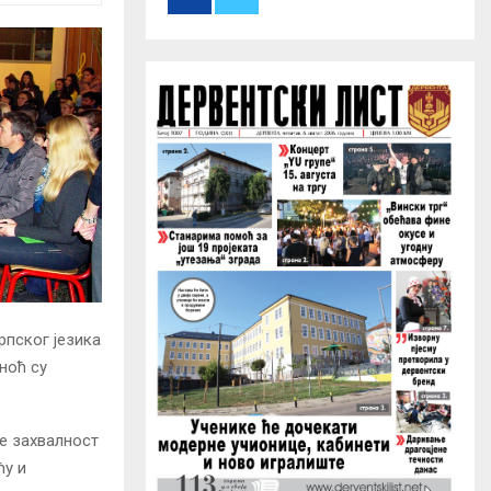
r
R
:
C
H
рпског језика
ноћ су
е захвалност
ћу и