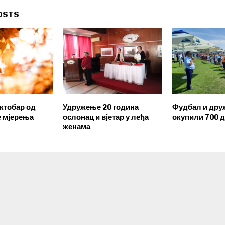
OSTS
октобар од
Удружење 20 година
Фудбал и др
е мјерења
ослонац и вјетар у леђа
окупили 700 д
женама