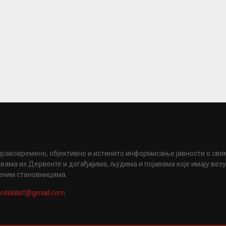
правовремено, објективно и истинито информисање јавности о сви
вама из Дервенте и догађајима, људима и појавама које имају вез
еним становницима.
ntskilist@gmail.com