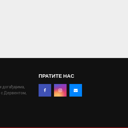
ПРАТИТЕ НАС
м догађајима,
у с Дервентом,