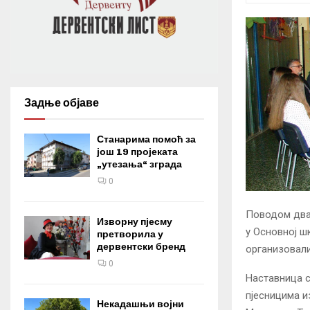
Задње објаве
Станарима помоћ за
још 19 пројеката
„утезања“ зграда
0
Поводом два 
Изворну пјесму
у Основној ш
претворила у
дервентски бренд
организовал
0
Наставница с
пјесницима и
Некадашњи војни