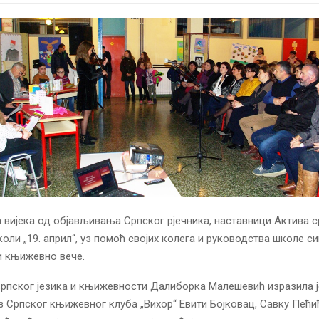
вијека од објављивања Српског рјечника, наставници Актива с
коли „19. април“, уз помоћ својих колега и руководства школе си
и књижевно вече.
рпског језика и књижевности Далиборка Малешевић изразила ј
з Српског књижевног клуба „Вихор“ Евити Бојковац, Савку Пећи