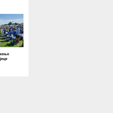
ужење
јеце