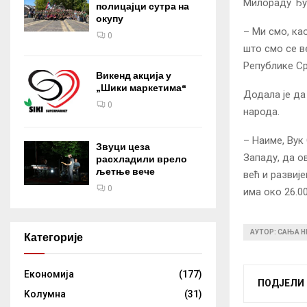
Милораду Ђур
полицајци сутра на
окупу
– Ми смо, ка
0
што смо се в
Републике Ср
Викенд акција у
„Шики маркетима“
Додала је да 
0
народа.
– Наиме, Вук
Звуци цеза
Западу, да ов
расхладили врело
љетње вече
већ и развиј
0
има око 26.0
АУТОР: САЊА 
Категорије
Eкономија
(177)
ПОДЈЕЛИ
Kолумнa
(31)