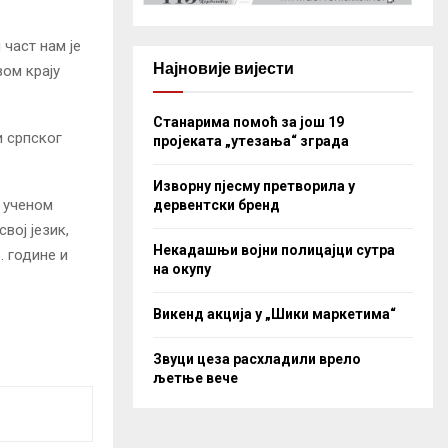
 част нам је
Најновије вијести
вом крају
Станарима помоћ за још 19
и српског
пројеката „утезања“ зграда
Изворну пјесму претворила у
а ученом
дервентски бренд
вој језик,
Некадашњи војни полицајци сутра
. године и
на окупу
Викенд акција у „Шики маркетима“
Звуци цеза расхладили врело
љетње вече