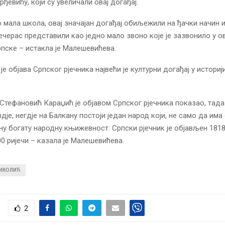
ђевићу, који су увеличали овај догађај.
о мала школа, овај значајан догађај обиљежили на ђачки начин и
ечерас представили као једно мало звоно које је зазвонило у о
пске – истакла је Малешевићева.
је објава Српског рјечника највећи је културни догађај у историј
 Стефановић Караџић је објавом Српског рјечника показао, тад
дје, негдје на Балкану постоји један народ који, не само да има с
ену богату народну књижевност. Српски рјечник је објављен 1818
00 ријечи – казала је Малешевићева.
НИКОЛИЋ
2