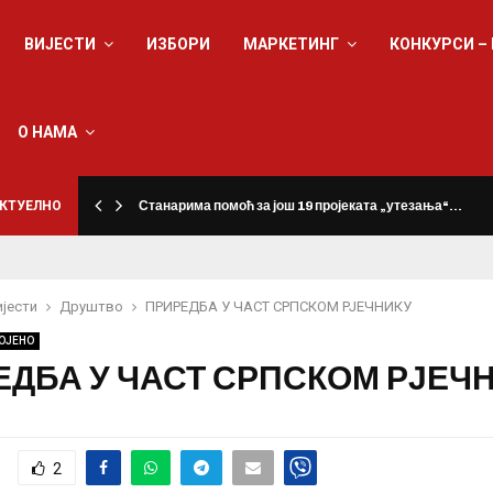
ВИЈЕСТИ
ИЗБОРИ
МАРКЕТИНГ
КОНКУРСИ –
О НАМА
КТУЕЛНО
Станарима помоћ за још 19 пројеката „утезања“…
ијести
Друштво
ПРИРЕДБА У ЧАСТ СРПСКОМ РЈЕЧНИКУ
ОЈЕНО
ЕДБА У ЧАСТ СРПСКОМ РЈЕЧ
2