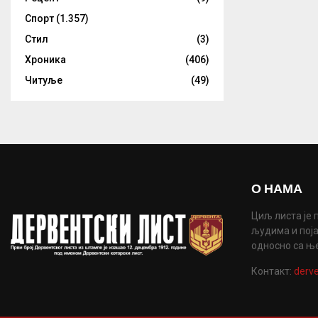
Спорт
(1.357)
Стил
(3)
Хроника
(406)
Читуље
(49)
О НАМА
Циљ листа је 
људима и поја
односно са њ
Контакт:
derve