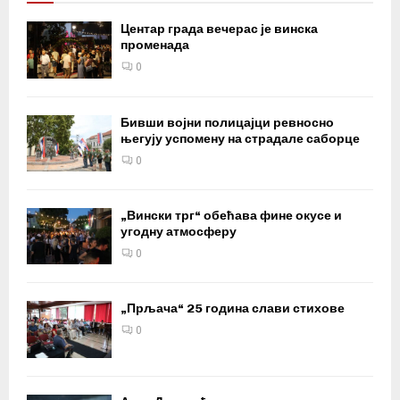
Центар града вечерас је винска
променада
0
Бивши војни полицајци ревносно
његују успомену на страдале саборце
0
„Вински трг“ обећава фине окусе и
угодну атмосферу
0
„Прљача“ 25 година слави стихове
0