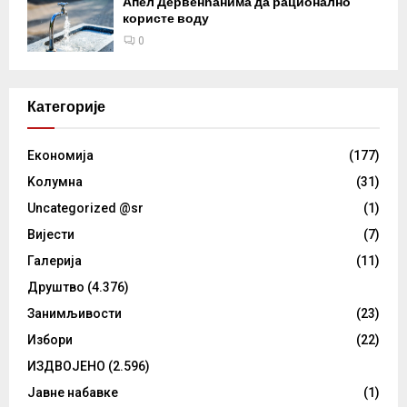
Апел Дервенћанима да рационално
користе воду
0
Категорије
Eкономија
(177)
Kолумнa
(31)
Uncategorized @sr
(1)
Вијести
(7)
Галерија
(11)
Друштво
(4.376)
Занимљивости
(23)
Избори
(22)
ИЗДВОЈЕНО
(2.596)
Јавне набавке
(1)