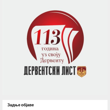
Задње објаве