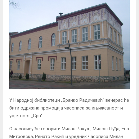
У Народној библиотеци „Бранко Радичевић“ вечерас ће
бити одржана промоција часописа за књижевност и
умјетност „Срп“.
О часопису ће говорити Милан Ракуљ, Милош Пуђа, Ена
Митровска, Ренато Ракић и уредник часописа Милан