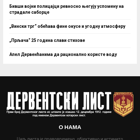
Бивши војни полицајци ревносно његују успомену на
страдале саборце
„Вински трг“ обећава фине окусе и угодну атмосферу
„Прљача“ 25 година слави стихове
Апел Дервенћанима да рационално користе воду
О НАМА
Циљ листа је правовремено, објективно и истинито