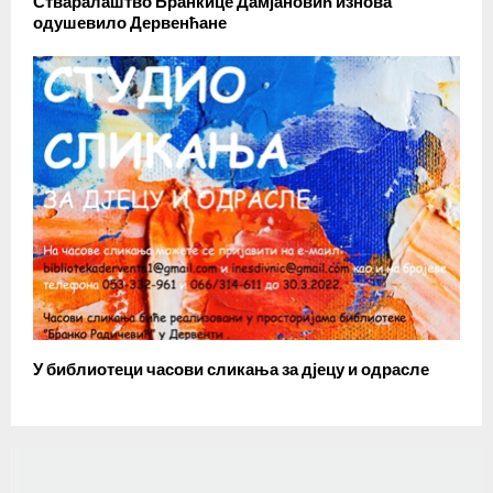
Стваралаштво Бранкице Дамјановић изнова
одушевило Дервенћане
У библиотеци часови сликања за дјецу и одрасле