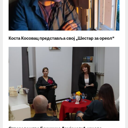
Коста Косовац представља свој „Шестар за ореол“