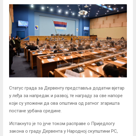
Статус града за Дервенту представља додатни вјетар
у леђа за напредак и развој, те награду за све напоре
који су уложени да ова општина од ратног згаришта
постане урбана средине.
Истакнуто је то јуче током расправе о Приједлогу
закона о граду Дервента у Народној скупштини РС,