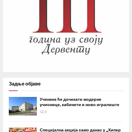
Задње објаве
Ученике ће дочекати модерне
учионице, кабинети и ново игралиште
0
Специјална акција само данас у „Хипер