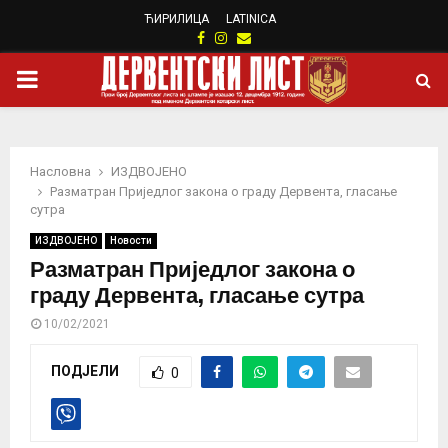
ЋИРИЛИЦА
LATINICA
Facebook
Instagram
Email
PRIMARY
MENU
Насловна
ИЗДВОЈЕНО
Разматран Приједлог закона о граду Дервента, гласање
сутра
ИЗДВОЈЕНО
Новости
Разматран Приједлог закона о
граду Дервента, гласање сутра
10/02/2021
ПОДЈЕЛИ
0