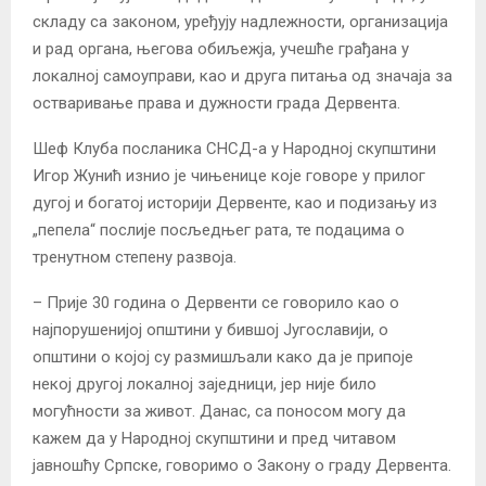
складу са законом, уређују надлежности, организација
и рад органа, његова обиљежја, учешће грађана у
локалној самоуправи, као и друга питања од значаја за
остваривање права и дужности града Дервента.
Шеф Клуба посланика СНСД-а у Народној скупштини
Игор Жунић изнио је чињенице које говоре у прилог
дугој и богатој историји Дервенте, као и подизању из
„пепела“ послије посљедњег рата, те подацима о
тренутном степену развоја.
– Прије 30 година о Дервенти се говорило као о
најпорушенијој општини у бившој Југославији, о
општини о којој су размишљали како да је припоје
некој другој локалној заједници, јер није било
могућности за живот. Данас, са поносом могу да
кажем да у Народној скупштини и пред читавом
јавношћу Српске, говоримо о Закону о граду Дервента.