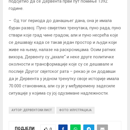
подсјетио да се Дервента први пут помиње 1392.
године.
– Од тог периода до данашњег дана, она је имала
буран развој. Пуно свијетлих тренутака, пуно рада, пуно
ствари које град чине градом, али и пуно несрећа које
се дешавају када се такав један простор и људи који
живе на њему, налазе на раскрсницама. Осим ратних
вихора, Дервенту су „јахале“ и неке друге политичке
околности и трансформације које су се дешавале и
послије Другог свјетског рата – рекао је он додавши
да је Дервента у једном тренутку своје историје имала
70.000 становника, али су је у међувремену задесиле
ситуације у којима су јој одузимане надлежности.
АУТОР: ДЕРВЕНТСКИ ЛИСТ
ФОТО: ИЛУСТРАЦИЈА
ПОДЈЕЛИ
0