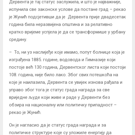
Дервента је тај статус заслужила, и што је најважније,
испунила све законске услове да постане град – рекао
је Жунић подсјетивши да је Дервента прије двадесетак
година била неразвијена општина и за релативно
кратко вријеме успјела је да се трансформише у урбану
средину.
– То, ни уз наслијеђе које имамо, попут болнице која је
изграђена 1885. године, водовода и Гимназије који
постоје већ 130 година, Дервентског листа који постоји
108. година, није било лако. Због свих потешкоћа на
које је наилазила, Дервента се увијек изнова рађала и
управо због тога је статус града награда за све
вриједне људе који живе и раде у Дервенти без
обзира на националну или политичку припадност –
рекао је Жунић.
Он је нагласио да је статус града награда и за
политичке структуре које су уложиле енергију да