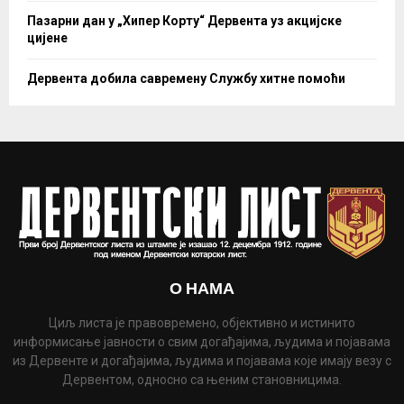
Пазарни дан у „Хипер Корту“ Дервента уз акцијске
цијене
Дервента добила савремену Службу хитне помоћи
О НАМА
Циљ листа је правовремено, објективно и истинито
информисање јавности о свим догађајима, људима и појавама
из Дервенте и догађајима, људима и појавама које имају везу с
Дервентом, односно са њеним становницима.