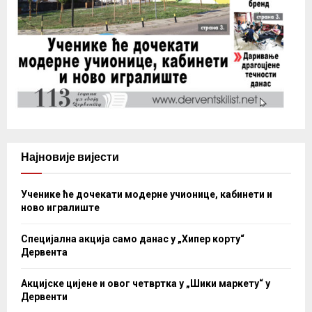
Најновије вијести
Ученике ће дочекати модерне учионице, кабинети и
ново игралиште
Специјална акција само данас у „Хипер корту“
Дервента
Акцијске цијене и овог четвртка у „Шики маркету“ у
Дервенти