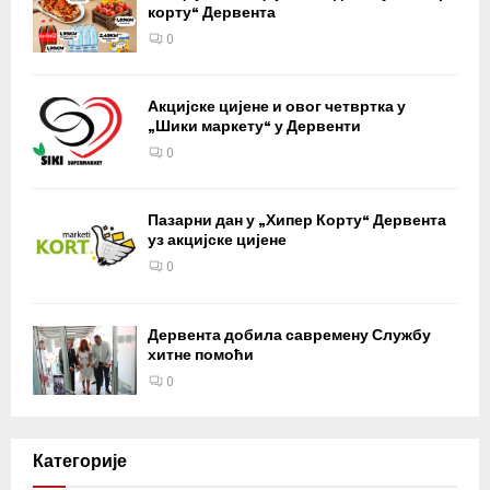
корту“ Дервента
0
Акцијске цијене и овог четвртка у
„Шики маркету“ у Дервенти
0
Пазарни дан у „Хипер Корту“ Дервента
уз акцијске цијене
0
Дервента добила савремену Службу
хитне помоћи
0
Категорије