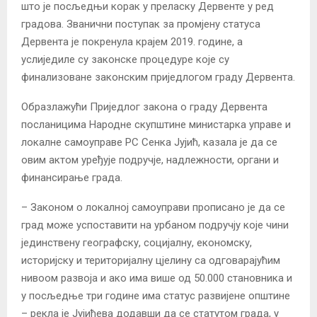
што је посљедњи корак у преласку Дервенте у ред
градова. Званични поступак за промјену статуса
Дервента је покренула крајем 2019. године, а
услиједиле су законске процедуре које су
финализоване законским приједлогом граду Дервeнта.
Образлажући Приједлог закона о граду Дервента
посланицима Народне скупштине министарка управе и
локалне самоуправе РС Сенка Јујић, казала је да се
овим актом уређује подручје, надлежности, органи и
финансирање града.
– Законом о локалној самоуправи прописано је да се
град може успоставити на урбаном подручју које чини
јединствену географску, социјалну, економску,
историјску и територијалну цјелину са одговарајућим
нивоом развоја и ако има више од 50.000 становника и
у посљедње три године има статус развијене општине
– рекла је Јујићева додавши да се статутом града, у