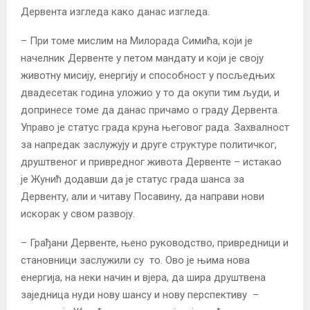
Дервента изгледа како данас изгледа.
– При томе мислим на Милорада Симића, који је
начелник Дервенте у петом мандату и који је своју
животну мисију, енергију и способност у посљедњих
двадесетак година уложио у то да окупи тим људи, и
допринесе томе да данас причамо о граду Дервента.
Управо је статус града круна његовог рада. Захвалност
за напредак заслужују и друге структуре политичког,
друштвеног и привредног живота Дервенте – истакао
је Жунић додавши да је статус града шанса за
Дервенту, али и читаву Посавину, да направи нови
искорак у свом развоју.
– Грађани Дервенте, њено руководство, привредници и
становници заслужили су то. Ово је њима нова
енергија, на неки начин и вјера, да шира друштвена
заједница нуди нову шансу и нову перспективу –