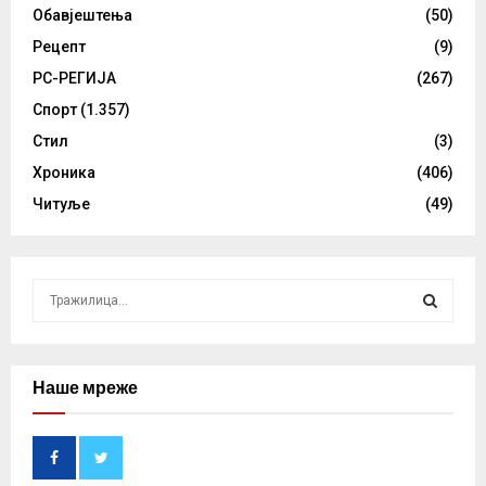
Обавјештења
(50)
Рецепт
(9)
РС-РЕГИЈА
(267)
Спорт
(1.357)
Стил
(3)
Хроника
(406)
Читуље
(49)
S
e
a
S
r
c
Наше мреже
E
h
f
A
o
r
R