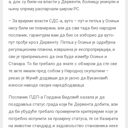
а, док су били на власти у Дервенти, болницу укинули и
њену опрему распарчали широм РС.
– За вријеме власти СДС-а, ауто – пут и петља у Осињи
нису били ни планирани, али да сам тада био народни
посланик, гарантујем вам да бих се изборио да ауто-
пут прође кроз Дервенту. Петља у Осињи је одређена
регулационим планом, извршена је експропријација, и
све је припремљено да она буде између Осиње и
Станара. То би требало да знате с обзиром да сте све
те акте имали пред собом у Народној скупштини –
рекао је Жунић додавши да је јасно да Вукановић
износи наводе својих наредбодаваца.
Посланик ПДП-а Гордана Видовић казала је да
поздравља статус града који ће Дервента добити, али
да би убудуће требало промијенити критеријуме које је
потребно испунити за промјену статуса, те се базирати
на животни стандард и задовољство становника неке