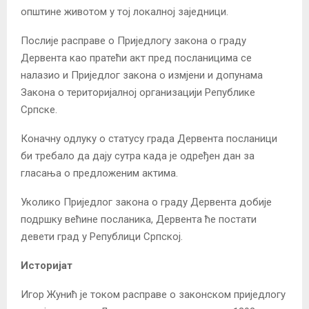
општине животом у тој локалној заједници.
Послије расправе о Приједлогу закона о граду
Дервента као пратећи акт пред посланицима се
налазио и Приједлог закона о измјени и допунама
Закона о територијалној организацији Републике
Српске.
Коначну одлуку о статусу града Дервента посланици
би требало да дају сутра када је одређен дан за
гласања о предложеним актима.
Уколико Приједлог закона о граду Дервента добије
подршку већине посланика, Дервента ће постати
девети град у Републици Српској.
Историјат
Игор Жунић је током расправе о законском приједлогу