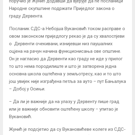
поручио је Жунић додавши да вјерује да ће посланици
Народне скупштине подржати Приједлог закона о
граду Дервента.
Посланик СДС-а Небојша Вукановић током расправе о
овом законском приједлогу рекао је да су хвалоспјеви
о Дервенти очекивани, изнијевши низ паушалних
оцјена на рачун начина функционисања ове општине.
Он је нагласио да Дервенти као граду не иде у прилог
то што нема породилиште и што је затворена једна
основна школа оштећена у земљотресу, као и то што
још увијек није изграђена петља за ауто – пут Бањалука
– Добој у Осињи.
– Да ли је важније да на улазу у Дервенту пише град
или је важније обновити оштећену школу – упитао је
Вукановић.
Жунић је подсјетио да су Вукановићеве колеге из СДС-