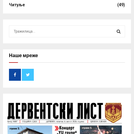
Читуље
(49)
S
e
a
S
r
c
Наше мреже
E
h
f
A
o
r
R
:
C
H