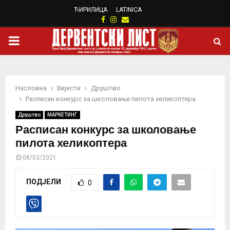
ЋИРИЛИЦА
LATINICA
Facebook
Instagram
Email
PRIMARY
MENU
Насловна
Вијести
Друштво
Расписан конкурс за школовање пилота хеликоптера
Друштво
МАРКЕТИНГ
Расписан конкурс за школовање
пилота хеликоптера
08/03/2021
ПОДЈЕЛИ
0