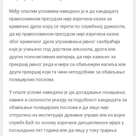
Међу општим условима наведено је и да кандидату
правоснажном пресудом није изречена казна за
кривично дјело којој се терети по службеној дужности,
да му правоснажном пресудом није изречена казна
због кривичног дјела угрожавања јавног саобраћаја
које је учињено под дејством алкохола, дрога или
других психоактивних материја, да није кажњен за
прекршај јавног реда и мира са обиљежјем насиља или
други прекршај који га чини неподобним за обављање
полицијских послова.
У опште услове наведено је да досадашње понашање,
навике и склоности указују на подобност кандидата за
обaвљање полицијских послова и да лице није
отпуштено из институција државне управе или из војне
службе БиХ по основу изречене дисциплинске мјере у
посљедњих пет година или да лицу у току трајања