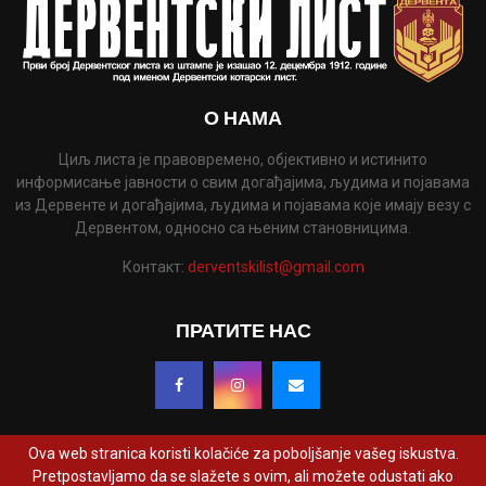
О НАМА
Циљ листа је правовремено, објективно и истинито
информисање јавности о свим догађајима, људима и појавама
из Дервенте и догађајима, људима и појавама које имају везу с
Дервентом, односно са њеним становницима.
Контакт:
derventskilist@gmail.com
ПРАТИТЕ НАС
Ova web stranica koristi kolačiće za poboljšanje vašeg iskustva.
Pretpostavljamo da se slažete s ovim, ali možete odustati ako
@2022 - www.derventskilist.net. Сва права задржана. Дизајнирао и развио