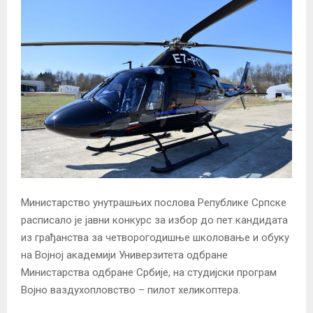
Министарство унутрашњих послова Републике Српске
расписало је јавни конкурс за избор до пет кандидата
из грађанства за четворогодишње школовање и обуку
на Војној академији Универзитета одбране
Министарства одбране Србије, на студијски програм
Војно ваздухопловство – пилот хеликоптера.