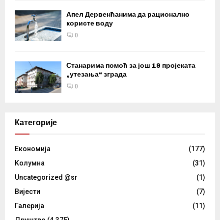
Апел Дервенћанима да рационално
користе воду
0
Станарима помоћ за још 19 пројеката
„утезања“ зграда
0
Категорије
Eкономија
(177)
Kолумнa
(31)
Uncategorized @sr
(1)
Вијести
(7)
Галерија
(11)
Друштво
(4.375)