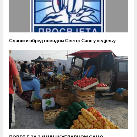
Славски обред поводом Светог Саве у недјељу