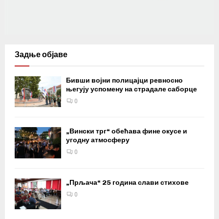
Задње објаве
Бивши војни полицајци ревносно
његују успомену на страдале саборце
0
„Вински трг“ обећава фине окусе и
угодну атмосферу
0
„Прљача“ 25 година слави стихове
0