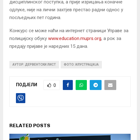
дисциплинског поступка, а прије изрицања коначне
одлуке, није на лични захтјев престао радни однос у
посљедњих пет година.
Конкурс се може наћи на интернет страници Управе за
полицијску обуку
www.education.muprs.org
, а рок за
предају пријаве је наредних 15 дана.
АУТОР: ДЕРВЕНТСКИ ЛИСТ
ФОТО: ИЛУСТРАЦИЈА
ПОДЈЕЛИ
0
RELATED POSTS