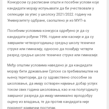
Конкурсом су расписани општи и посебни услови које
кандидати морају испуњавати да би учествовали у
селекцији за упис у школску 2021/2022. годину на
Универзитету одбране, саопштено је из МУП-а.
Посебним условима конкурса одређено је да су
кандидати рођени 1996. године или касније и да су
завршили четворогодишњу средњу школу техничке
струке или гимназију, односно да похађају четврти
разред средње школе техничке струке или гимназије.
Међу општим условима наведено је да кандидати
морају бити држављани Српске са пребивалиштем на
њеној територији, да су здравствено способни за
школовање, да имају остварен најмање добар успјех
током свих година школовања, као и на полугодишту
завршног разреда да имају минимално врлодобру
оцјену из владања, те да против кандидата није
покренут кривични поступак.