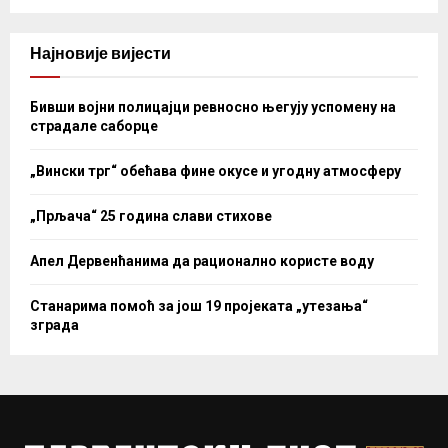
Најновије вијести
Бивши војни полицајци ревносно његују успомену на
страдале саборце
„Вински трг“ обећава фине окусе и угодну атмосферу
„Прљача“ 25 година слави стихове
Апел Дервенћанима да рационално користе воду
Станарима помоћ за још 19 пројеката „утезања“
зграда