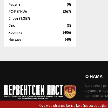
Рецепт
(9)
РС-РЕГИЈА
(267)
Спорт
(1.357)
Стил
(3)
Хроника
(406)
Читуље
(49)
О НАМА
Циљ листа је 
људима и поја
односно са њ
Контакт:
derve
Ova web stranica koristi kolačiće za poboljšan