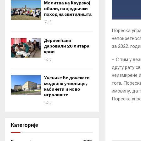
Молитва на Каурској
обали, па зједнички
поход на светилишта
0
Пореска упра
непокретност
Дервенћани
за 2022. годи
даровали 26 литара
крви
– С тим у ве
0
другу рату св
неизмирене и
Ученике ће дочекати
тога, Пореска
модерне учионице,
кабинети и ново
имовину, да 
игралиште
Пореска упра
0
Категорије