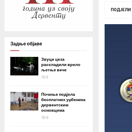
ПОДЈЕЛИ
Задње објаве
Звуци цеза
расхладили врело
љетње вече
0
Почиње подјела
бесплатних уџбеника
дервентским
основцима
0