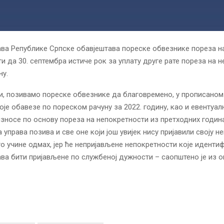
ва Републике Српске обавјештава пореске обвезнике пореза н
и да 30. септембра истиче рок за уплату друге рате пореза на 
ну.
зи, позивамо пореске обвезнике да благовремено, у прописаном
оје обавезе по пореском рачуну за 2022. годину, као и евентуал
зносе по основу пореза на непокретности из претходних годин
 управа позива и све оне који још увијек нису пријавили своју н
то учине одмах, јер ће непријављене непокретности које идентиф
ва бити пријављене по службеној дужности – саопштено је из о