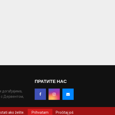
ПРАТИТЕ НАС
м догађајима,
у с Дервентом,
tati ako želite.
Prihvatam
Pročitaj još