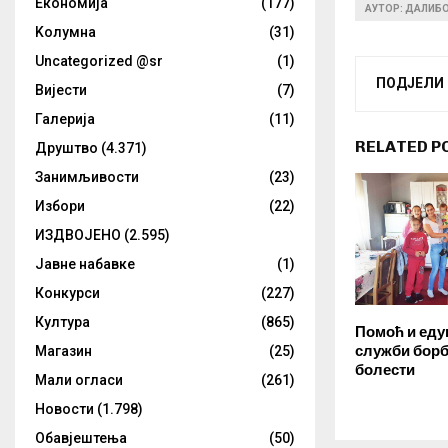
Eкономија
(177)
АУТОР: ДАЛИБ
Kолумнa
(31)
Uncategorized @sr
(1)
ПОДЈЕЛИ
Вијести
(7)
Галерија
(11)
RELATED P
Друштво
(4.371)
Занимљивости
(23)
Избори
(22)
ИЗДВОЈЕНО
(2.595)
Јавне набавке
(1)
Конкурси
(227)
Култура
(865)
Помоћ и едук
служби борб
Магазин
(25)
болести
Мали огласи
(261)
Новости
(1.798)
Обавјештења
(50)