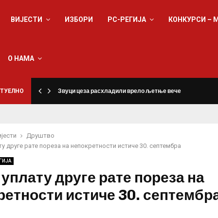
ВИЈЕСТИ
ИЗБОРИ
РС-РЕГИЈА
КОНКУРСИ – 
О НАМА
ТУЕЛНО
Звуци цеза расхладили врело љетње вече
ијести
Друштво
ту друге рате пореза на непокретности истиче 30. септембра
ГИЈА
 уплату друге рате пореза на
ретности истиче 30. септембр