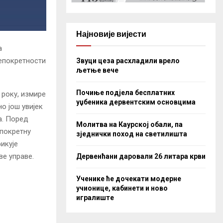
Најновије вијести
а
непокретности
Звуци цеза расхладили врело
љетње вече
Почиње подјела бесплатних
 року, измире
уџбеника дервентским основцима
но још увијек
а. Поред
Молитва на Каурској обали, па
епокретну
зједнички поход на светилишта
икује
ве управе.
Дервенћани даровали 26 литара крви
Ученике ће дочекати модерне
учионице, кабинети и ново
игралиште