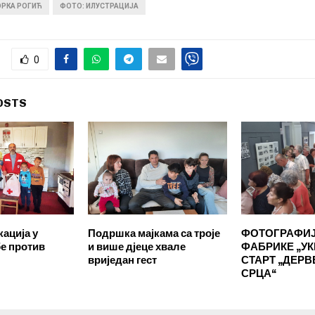
ОРКА РОГИЋ
ФОТО: ИЛУСТРАЦИЈА
0
OSTS
ација у
Подршка мајкама са троје
ФОТОГРАФИЈ
е против
и више дјеце хвале
ФАБРИКЕ „УК
вриједан гест
СТАРТ „ДЕР
СРЦА“