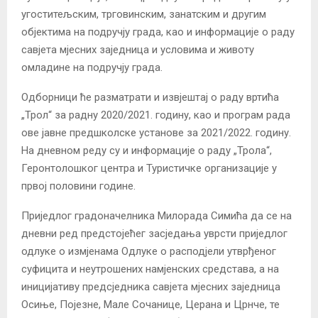
угоститељским, трговинским, занатским и другим
објектима на подручју града, као и информације о раду
савјета мјесних заједница и условима и животу
омладине на подручју града.
Одборници ће разматрати и извјештај о раду вртића
„Трол“ за радну 2020/2021. годину, као и програм рада
ове јавне предшколске установе за 2021/2022. годину.
На дневном реду су и информације о раду „Трола“,
Геронтолошког центра и Туристичке организације у
првој половини године.
Приједлог градоначелника Милорада Симића да се на
дневни ред предстојећег засједања уврсти приједлог
одлуке о измјенама Одлуке о расподјели утврђеног
суфицита и неутрошених намјенских средстава, а на
иницијативу предсједника савјета мјесних заједница
Осиње, Појезне, Мале Сочанице, Церана и Црнче, те