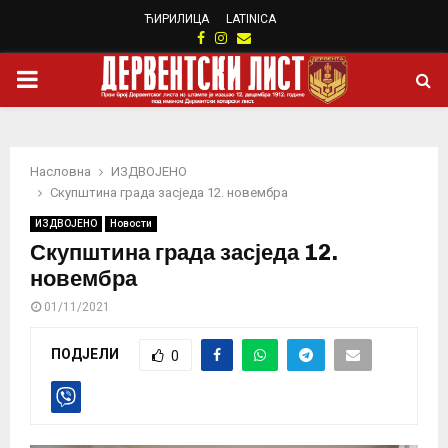
ЋИРИЛИЦА
LATINICA
Facebook
Instagram
Email
PRIMARY
MENU
Насловна
ИЗДВОЈЕНО
Скупштина града засједа 12. новембра
ИЗДВОЈЕНО
Новости
Скупштина града засједа 12.
новембра
01/11/2021
ПОДЈЕЛИ
0