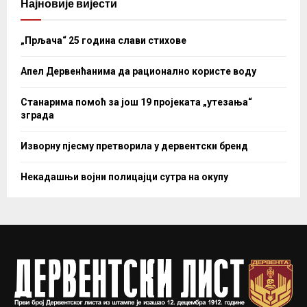
Најновије вијести
„Прљача“ 25 година слави стихове
Апел Дервенћанима да рационално користе воду
Станарима помоћ за још 19 пројеката „утезања“
зграда
Изворну пјесму претворила у дервентски бренд
Некадашњи војни полицајци сутра на окупу