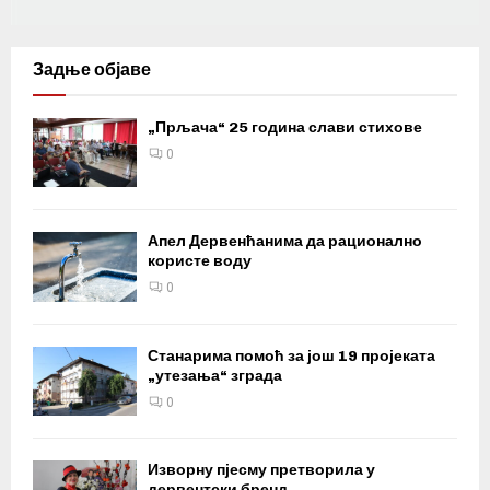
Задње објаве
„Прљача“ 25 година слави стихове
0
Апел Дервенћанима да рационално
користе воду
0
Станарима помоћ за још 19 пројеката
„утезања“ зграда
0
Изворну пјесму претворила у
дервентски бренд