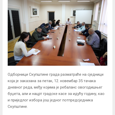
Одборници Скупштине града разматраће на сједници
која је заказана за петак, 12. новембар 35 тачака
дневног реда, међу којима је ребаланс овогодишњег
буџета, али и нацрт градске касе за идућу годину, као
и приједлог избора још једног потпредсједника
Скупштине.