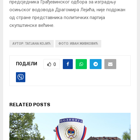
предсједника Грађевинског одбора за изградњу
осињског водовода Драгомира Лејића, није подржан
од стране представника политичких партија
скупштинске већине.
АУТОР: ТАТЈАНА КОЈИЋ
ФОТО: ИВАН ЖИВКОВИЋ
ПОДЈЕЛИ
0
RELATED POSTS