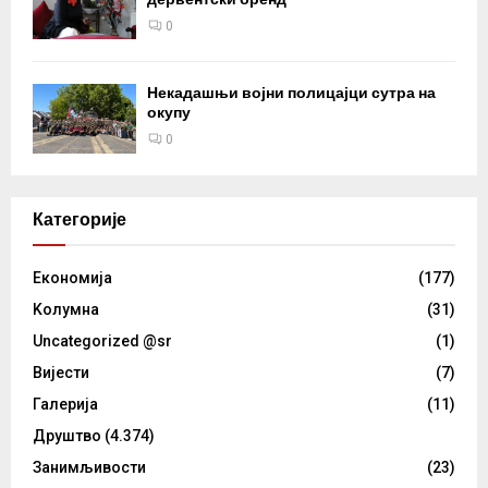
0
Некадашњи војни полицајци сутра на
окупу
0
Категорије
Eкономија
(177)
Kолумнa
(31)
Uncategorized @sr
(1)
Вијести
(7)
Галерија
(11)
Друштво
(4.374)
Занимљивости
(23)