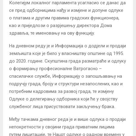
Колегијум локалног парламента усагласио се данас да
се пред одборницима нађу и измјене и допуне одлуке
о платама и другим правима градских функционера,
као и приједлози о разрјешењу директора Дома
здравља, те именовању на ову функцију.
На дневном реду је и Информација о додјели и продаји
земљишта које је било у власништву општине од 1995.
до 2020. године. Скупштина града разматраће и одлуку
о формирању професионалне Ватрогасно –
спасилачке службе, Информацију о запошљавању на
подручју града, броју и структури незапослених, као и
потребним кадровима за развој града, те измјену
Одлуке о делегирању одборника који ће у својству
службеног лица присуствовати закључењу брака.
Међу тачкама дневног реда је и више одлука о продаји
непокретности у својини града приватним лицима
путем лицитације, те Нацрт одлуке о радном времену у