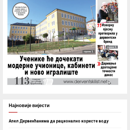
Најновије вијести
Апел Дервенћанима да рационално користе воду