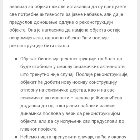
анализа за објекат школе истакавши да су предузете
све потребне активности за јавне набавке, али да је
предуслов доношење одлуке о реконструкцији
објекта. Она је нагласила да намјена објекта остаје
непромијењена, односно објекат ће и послије
реконструкције бити школа.
Објекат бипослије реконсгтрукције требало да
буде стабилан у смислу сеизмичких активности,
што тренутно није случај. Послије реконструкције,
објекат ће добити нову носиву конструкцију
отпорну на сеизмичка дејства, као и на све
сеизмичке активности – казала је Живанићева
додавши да од тока јавних набавки зависи
динамика послова у вези са реконструкцијом
објекта, али да су испуњени сви предуслови до
главног пројекта.
Нећемо ништа препустити случају, па ће у оквиру