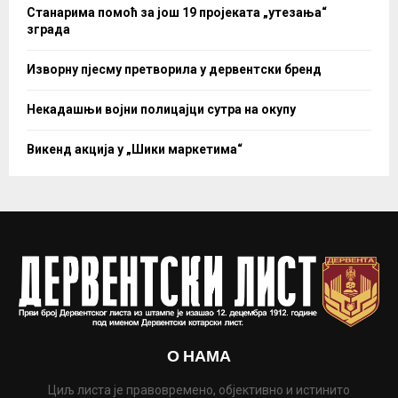
Станарима помоћ за још 19 пројеката „утезања“
зграда
Изворну пјесму претворила у дервентски бренд
Некадашњи војни полицајци сутра на окупу
Викенд акција у „Шики маркетима“
О НАМА
Циљ листа је правовремено, објективно и истинито