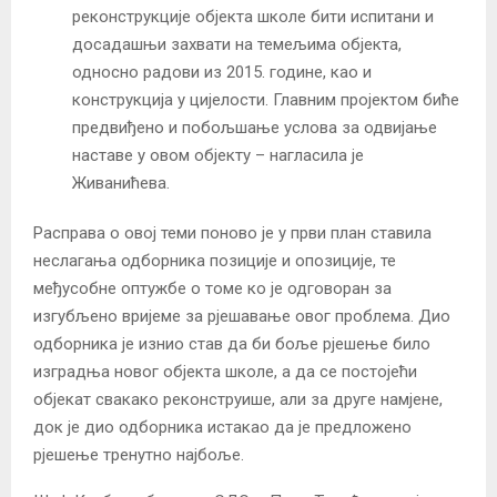
реконструкције објекта школе бити испитани и
досадашњи захвати на темељима објекта,
односно радови из 2015. године, као и
конструкција у цијелости. Главним пројектом биће
предвиђено и побољшање услова за одвијање
наставе у овом објекту – нагласила је
Живанићева.
Расправа о овој теми поново је у први план ставила
неслагања одборника позиције и опозиције, те
међусобне оптужбе о томе ко је одговоран за
изгубљено вријеме за рјешавање овог проблема. Дио
одборника је изнио став да би боље рјешење било
изградња новог објекта школе, а да се постојећи
објекат свакако реконструише, али за друге намјене,
док је дио одборника истакао да је предложено
рјешење тренутно најбоље.