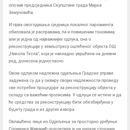
опозив предсједника Скупштине града Мирка
Земуновића.
И прва овогодишња сједница локалног парламента
обиловала је расправама, па и повишеним тоновима,
али је једна од најважнијих одлука, она о
реконструкцији у земљотресу оштећеног објекта ОШ
„Никола Тесла“, која је накнадно увршћена на дневни
ред, донесена једногласно.
Овом одлуком надлежна одјељења Градске управе
задужена су да у оквиру својих надлежности проведу
све потребне процедуре за реконструкцију објекта у
складу са важећим прописима. У одлуци се истиче и да
ће средства за реконструкцију бити обезбијеђена у
буџету града и из других извора.
Овлашћено лице из Одјељења за просторно уређење
Споменка Живанић подсјетила је на налазе стручних