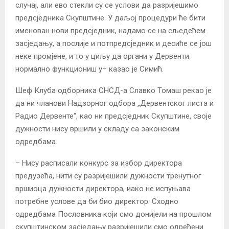
случај, али ево стекли су се услови да разријешимо
предсједника Скупштине. У даљој процедури ће бити
именован нови предсједник, надамо се на сљедећем
засједању, а послије и потпредсједник и десиће се још
неке промјене, и то у циљу да органи у Дервенти
нормално функциониш у– казао је Симић.
Шеф Клуба одборника СНСД-а Славко Томаш рекао је
да ни чланови Надзорног одбора „Дервентског листа и
Радио Дервенте“, као ни предсједник Скупштине, своје
дужности нису вршили у складу са законским
одредбама.
– Нису расписали конкурс за избор директора
предузећа, нити су разријешили дужности тренутног
вршиоца дужности директора, иако не испуњава
потребне услове да би био директор. Сходно
одредбама Пословника који смо донијели на прошлом
скупштинском засједању разријешили смо одређени