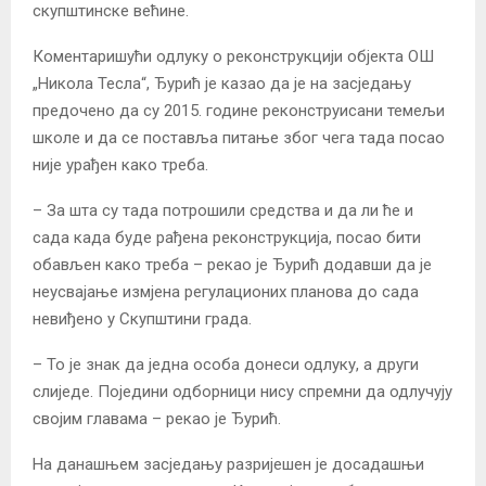
скупштинске већине.
Коментаришући одлуку о реконструкцији објекта ОШ
„Никола Тесла“, Ђурић је казао да је на засједању
предочено да су 2015. године реконструисани темељи
школе и да се поставља питање због чега тада посао
није урађен како треба.
– За шта су тада потрошили средства и да ли ће и
сада када буде рађена реконструкција, посао бити
обављен како треба – рекао је Ђурић додавши да је
неусвајање измјена регулационих планова до сада
невиђено у Скупштини града.
– То је знак да једна особа донеси одлуку, а други
слиједе. Поједини одборници нису спремни да одлучују
својим главама – рекао је Ђурић.
На данашњем засједању разријешен је досадашњи