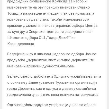
предсједник скупштинске Комисије за избор и
именовање, те на ову позицију именован Славко
Томаш, а разријешен је и један члан ове комисије, а
именована су два члана. Такође, именовани су и
вршиоци дужности чланова управних одбора Центра
за културу и Спортског центра, те разријешен члан
Школског одбора ОШ „Тодор Докић“ из
Календероваца.
Разријешени су и чланови Надзорног одбора Јавног
предузећа „Дервентски лист и Радио Дервента“, те
именовани вршиоци дужности чланова.
Зелено свјетло добила је и Одлука о усклађивању акта
о оснивању Јавне установе Туристичка организација
града Дервента, као и одлука о давању овлашћења
градоначелнику за отпис ненаплативих потраживања.
Одговарајућом одлуком утврђено је да се за област