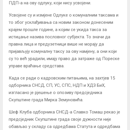
ПДП-а на ову одлуку, који нису усвојени.
Усвојене су и измјене Одлуке о комуналним таксама и
то због усклађивања са новим законом донесеним
крајем прошле године, а којим се укида такса за
истицање назива пословног субјекта. То значи да
правна лица и предузетници више не морају да
пријављују комуналну таксу за ову намјену, а они који
су то већ урадили, имају право да затраже од Пореске
управе враћање средстава.
Када се ради о кадровским питањима, на захтјев 15
одборника СНСД, СП, УС, СПС, НДП и ХДЗ БиХ,
изгласано је рјешење о опозиву предсједника
Скупштине града Мирка Земуновића.
Шеф Клуба одборника СНСД-а Славко Томаш рекао је
предсједник Скупштине града своје дужности није
обављао у складу са одредбама Статута и одредбама