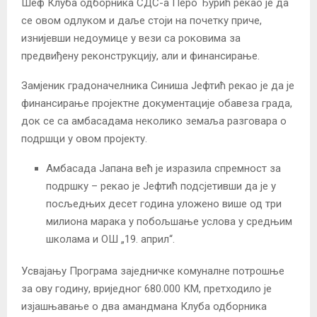
Шеф Клуба одборника СДС-а Перо Ђурић рекао је да
се овом одлуком и даље стоји на почетку приче,
изнијевши недоумице у вези са роковима за
предвиђену реконструкцију, али и финансирање.
Замјеник градоначелника Синиша Јефтић рекао је да је
финансирање пројектне документације обавеза града,
док се са амбасадама неколико земаља разговара о
подршци у овом пројекту.
Амбасада Јапана већ је изразила спремност за
подршку – рекао је Јефтић подсјетивши да је у
посљедњих десет година уложено више од три
милиона марака у побољшање услова у средњим
школама и ОШ „19. април“.
Усвајању Програма заједничке комуналне потрошње
за ову годину, вриједног 680.000 КМ, претходило је
изјашњавање о два амандмана Клуба одборника