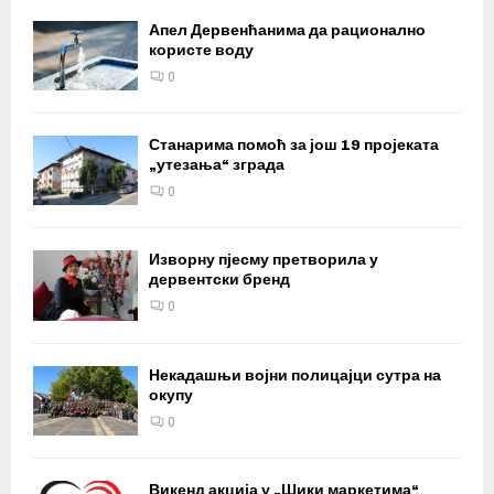
Апел Дервенћанима да рационално
користе воду
0
Станарима помоћ за још 19 пројеката
„утезања“ зграда
0
Изворну пјесму претворила у
дервентски бренд
0
Некадашњи војни полицајци сутра на
окупу
0
Викенд акција у „Шики маркетима“