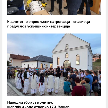
Квалитетно опремљени ватрогасци – спасиоци
предуслов успјешних интервенција
Народни збор уз молитву,
шаргију и коло отворио 173. Вашар