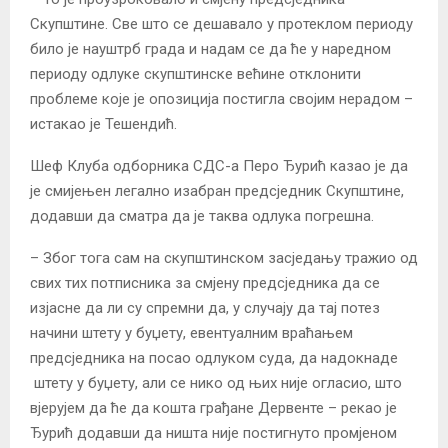
Скупштине. Све што се дешавало у протеклом периоду
било је науштрб града и надам се да ће у наредном
периоду одлуке скупштинске већине отклонити
проблеме које је опозиција постигла својим нерадом –
истакао је Тешендић.
Шеф Клуба одборника СДС-а Перо Ђурић казао је да
је смијењен легално изабран предсједник Скупштине,
додавши да сматра да је таква одлука погрешна.
– Због тога сам на скупштинском засједању тражио од
свих тих потписника за смјену предсједника да се
изјасне да ли су спремни да, у случају да тај потез
начини штету у буџету, евентуалним враћањем
предсједника на посао одлуком суда, да надокнаде
штету у буџету, али се нико од њих није огласио, што
вјерујем да ће да кошта грађане Дервенте – рекао је
Ђурић додавши да ништа није постигнуто промјеном