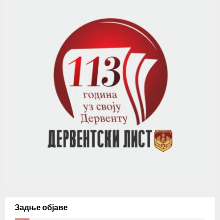
Задње објаве