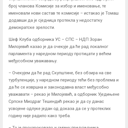
број чланова Комисије за избор и именовање, те
именовали нови састав те комисије – истакао је Томаш
додавши да је сједница протекла у недостатку
демократске зрелости.
Шеф Клуба одборника УС – СПС – НДП Зоран
Милојевић казао је да очекује да ће рад локалног
парламента у наредном периоду протицати у већем
међусобном уважавању.
– Очекујем да ће рад Скупштине, без обзира на све
турбуленције, у наредном периоду тећи без проблема и
да ће се извршна и законодавна власт међусобно
уважавати – рекао је Милојевић, а одборник Уједињене
Српске Миодраг Тешендић рекао је да су данас
усвојене одлуке један од доказа да се у протеклих
годину није радило како треба.
– То је проузроковало и смјену предсједника