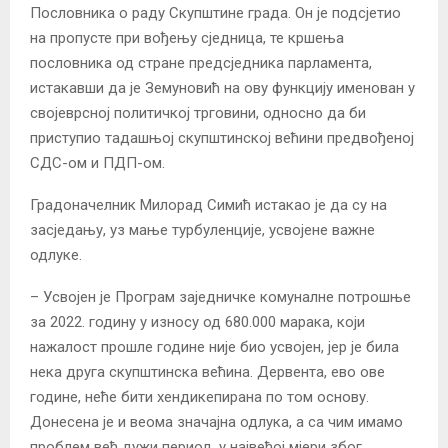
Пословника о раду Скупштине града. Он је подсјетио
на пропусте при вођењу сједница, те кршења
пословника од стране предсједника парламента,
истакавши да је Земуновић на ову функцију именован у
својеврсној политичкој трговини, односно да би
приступио тадашњој скупштинској већини предвођеној
СДС-ом и ПДП-ом.
Градоначелник Милорад Симић истакао је да су на
засједању, уз мање турбуленције, усвојене важне
одлуке.
– Усвојен је Програм заједничке комуналне потрошње
за 2022. годину у износу од 680.000 марака, који
нажалост прошле године није био усвојен, јер је била
нека друга скупштинска већина. Дервента, ево ове
године, неће бити хендикепирана по том основу.
Донесена је и веома значајна одлука, а са чим имамо
проблем већ дужи период, у највећој мјери због