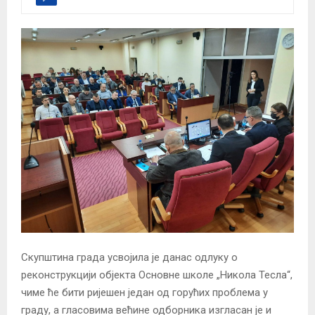
Скупштина града усвојила је данас одлуку о
реконструкцији објекта Основне школе „Никола Тесла“,
чиме ће бити ријешен један од горућих проблема у
граду, а гласовима већине одборника изгласан је и