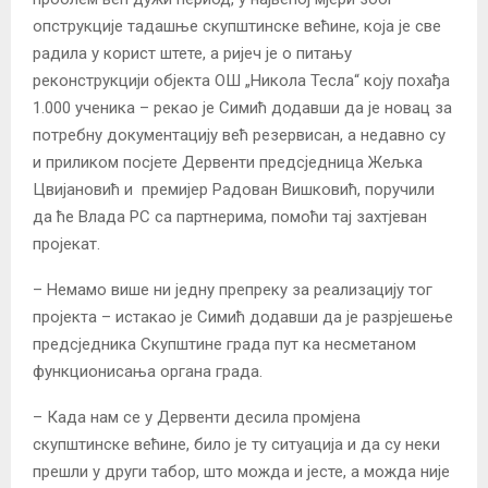
опструкције тадашње скупштинске већине, која је све
радила у корист штете, а ријеч је о питању
реконструкцији објекта ОШ „Никола Тесла“ коју похађа
1.000 ученика – рекао је Симић додавши да је новац за
потребну документацију већ резервисан, а недавно су
и приликом посјете Дервенти предсједница Жељка
Цвијановић и премијер Радован Вишковић, поручили
да ће Влада РС са партнерима, помоћи тај захтјеван
пројекат.
– Немамо више ни једну препреку за реализацију тог
пројекта – истакао је Симић додавши да је разрјешење
предсједника Скупштине града пут ка несметаном
функционисања органа града.
– Када нам се у Дервенти десила промјена
скупштинске већине, било је ту ситуација и да су неки
прешли у други табор, што можда и јесте, а можда није