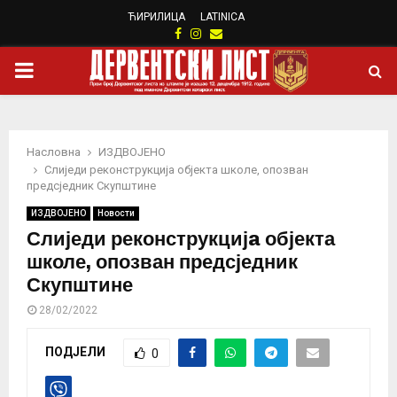
ЋИРИЛИЦА
LATINICA
Facebook
Instagram
Email
PRIMARY
MENU
Насловна
ИЗДВОЈЕНО
Слиједи реконструкцијa објекта школе, опозван
предсједник Скупштине
ИЗДВОЈЕНО
Новости
Слиједи реконструкцијa објекта
школе, опозван предсједник
Скупштине
28/02/2022
ПОДЈЕЛИ
0