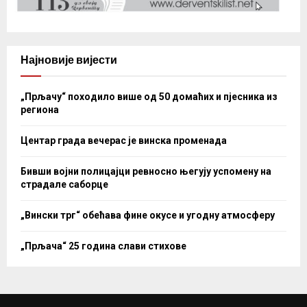
Најновије вијести
„Прљачу“ походило више од 50 домаћих и пјесника из
региона
Центар града вечерас је винска променада
Бивши војни полицајци ревносно његују успомену на
страдале саборце
„Вински трг“ обећава фине окусе и угодну атмосферу
„Прљача“ 25 година слави стихове