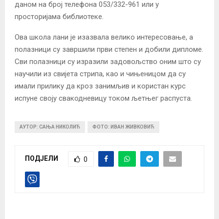
даном на број телефона 053/332-961 или у
просторијама библиотеке.
Ова школа лани је изазвала велико интересовање, а
полазници су завршили први степен и добили дипломе.
Сви полазници су изразили задовољство оним што су
научили из свијета стрипа, као и чињеницом да су
имали прилику да кроз занимљив и користан курс
испуне своју свакодневицу током љетњег распуста.
АУТОР: САЊА НИКОЛИЋ
ФОТО: ИВАН ЖИВКОВИЋ
ПОДЈЕЛИ
0