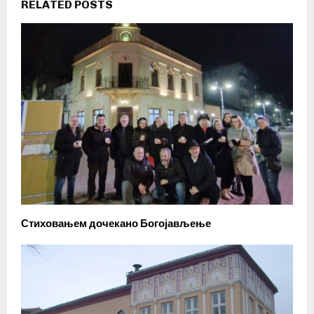
RELATED POSTS
Стиховањем дочекано Богојављење