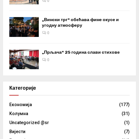
0
„Вински трг“ обећава фине окусе и
угодну атмосферу
0
„Прљача“ 25 година слави стихове
0
Категорије
Eкономија
(177)
Kолумнa
(31)
Uncategorized @sr
(1)
Вијести
(7)