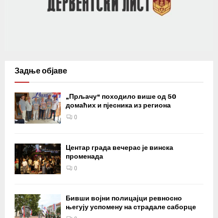
Задње објаве
„Прљачу“ походило више од 50
домаћих и пјесника из региона
0
Центар града вечерас је винска
променада
0
Бивши војни полицајци ревносно
његују успомену на страдале саборце