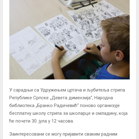
У сарадњи са Удружењем цртача и љубитеља стрипа
Републике Српске „Девета димензија“, Народна
библиотека „Бранко Радичевић“ поново организује
бесплатну школу стрипа за школарце и омладину, која
ће почети 30. јула у 12 часова.
Заинтересовани се могу пријавити сваким радним