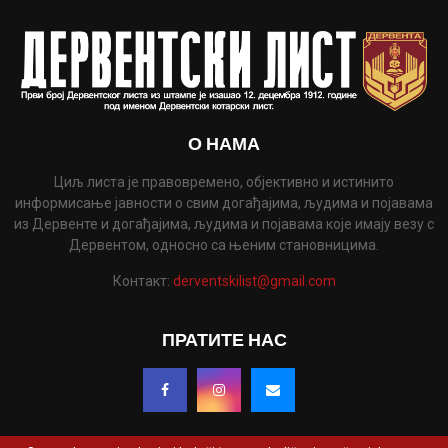
О НАМА
Циљ листа је правовремено, објективно и истинито
информисање јавности о свим догађајима, људима и појавама
из Дервенте и догађајима, људима и појавама које имају везу с
Дервентом, односно са њеним становницима.
Контакт:
derventskilist@gmail.com
ПРАТИТЕ НАС