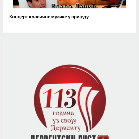
Концерт класичне музике у сриједу