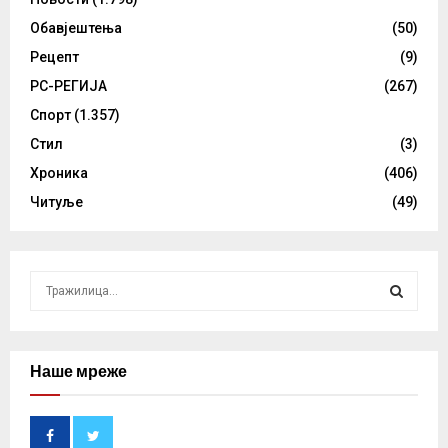
Обавјештења
(50)
Рецепт
(9)
РС-РЕГИЈА
(267)
Спорт
(1.357)
Стил
(3)
Хроника
(406)
Читуље
(49)
S
e
a
S
r
c
Наше мреже
E
h
f
A
o