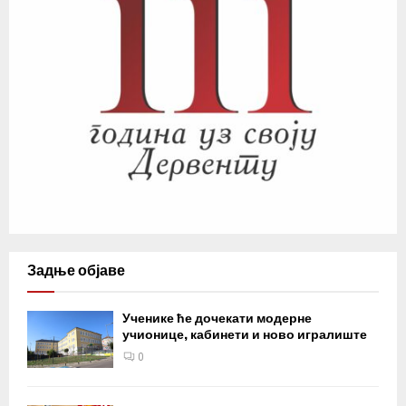
Задње објаве
Ученике ће дочекати модерне
учионице, кабинети и ново игралиште
0