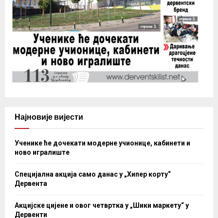
Најновије вијести
Ученике ће дочекати модерне учионице, кабинети и
ново игралиште
Специјална акција само данас у „Хипер корту“
Дервента
Акцијске цијене и овог четвртка у „Шики маркету“ у
Дервенти