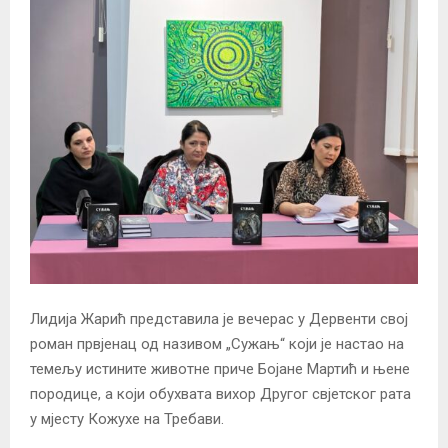
Лидија Жарић представила је вечерас у Дервенти свој
роман првјенац од називом „Сужањ“ који је настао на
темељу истините животне приче Бојане Мартић и њене
породице, а који обухвата вихор Другог свјетског рата
у мјесту Кожухе на Требави.