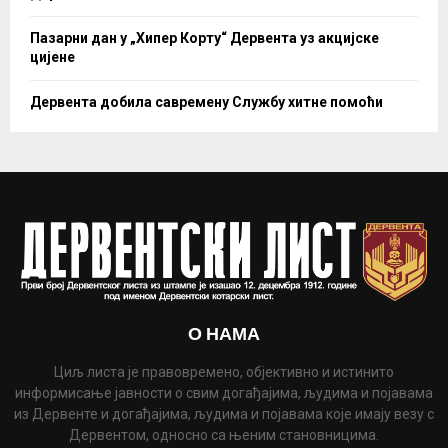
Пазарни дан у „Хипер Корту“ Дервента уз акцијске
цијене
Дервента добила савремену Службу хитне помоћи
О НАМА
Циљ листа је правовремено, објективно и истинито
информисање јавности о свим догађајима, људима и појавама
из Дервенте и догађајима, људима и појавама које имају везу с
Дервентом, односно са њеним становницима.