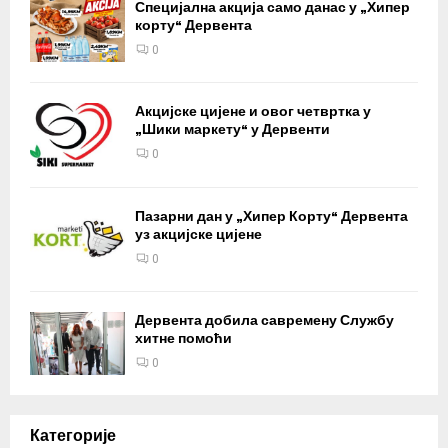
Специјална акција само данас у „Хипер
корту“ Дервента
0
Акцијске цијене и овог четвртка у
„Шики маркету“ у Дервенти
0
Пазарни дан у „Хипер Корту“ Дервента
уз акцијске цијене
0
Дервента добила савремену Службу
хитне помоћи
0
Категорије