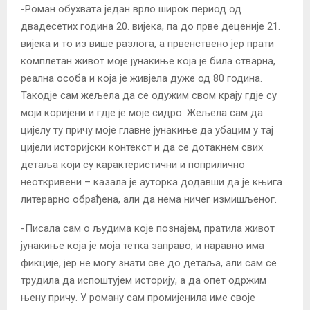
-Роман обухвата један врло широк период од
двадесетих година 20. вијека, па до прве деценије 21.
вијека и то из више разлога, а првенствено јер прати
комплетан живот моје јунакиње која је била стварна,
реална особа и која је живјела дуже од 80 година.
Такодје сам жељела да се одужим свом крају гдје су
моји коријени и гдје је моје сидро. Жељела сам да
цијелу ту причу моје главне јунакиње да убацим у тај
цијели историјски контекст и да се дотакнем свих
детаља који су карактеристични и поприлично
неоткривени – казала је ауторка додавши да је књига
литерарно обрађена, али да нема ничег измишљеног.
-Писала сам о људима које познајем, пратила живот
јунакиње која је моја тетка заправо, и наравно има
фикције, јер не могу знати све до детаља, али сам се
трудила да испоштујем историју, а да опет одржим
њену причу. У роману сам промијенила име своје