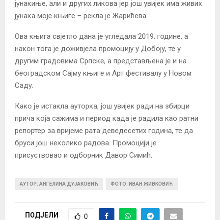
јунакиње, али и других ликова јер још увијек има живих
јунака моје књиге – рекла је Жарићева.
Ова књига свјетло дана је угледала 2019. године, а
након тога је доживјела промоцију у Добоју, те у
другим градовима Српске, а представљена је и на
београдском Сајму књиге и Арт фестивалу у Новом
Саду.
Како је истакла ауторка, још увијек ради на збирци
прича која сажима и период када је радила као ратни
репортер за вријеме рата деведесетих година, те да
бруси још неколико радова. Промоцији је
присуствовао и одборник Давор Симић.
АУТОР: АНГЕЛИНА ДУЈАКОВИЋ
ФОТО: ИВАН ЖИВКОВИЋ
ПОДЈЕЛИ
0