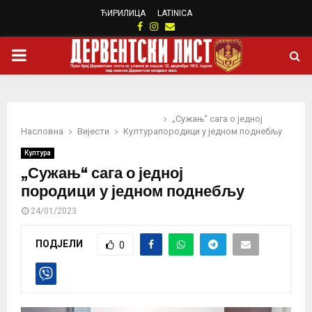
ЋИРИЛИЦА
LATINICA
Facebook
Instagram
Email
PRIMARY
MENU
„Сужањ“ сага о једној
Насловна
Вијести
Култура
породици у једном поднебљу
Култура
„Сужањ“ сага о једној
породици у једном поднебљу
24/01/2023
ПОДЈЕЛИ
0