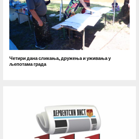
Четири дана сликања, дружења и уживања у
љепотама града