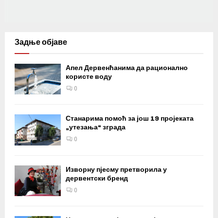
Задње објаве
Апел Дервенћанима да рационално
користе воду
0
Станарима помоћ за још 19 пројеката
„утезања“ зграда
0
Изворну пјесму претворила у
дервентски бренд
0