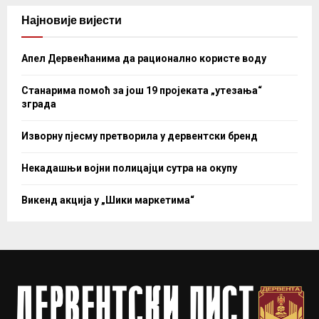
Најновије вијести
Апел Дервенћанима да рационално користе воду
Станарима помоћ за још 19 пројеката „утезања“
зграда
Изворну пјесму претворила у дервентски бренд
Некадашњи војни полицајци сутра на окупу
Викенд акција у „Шики маркетима“