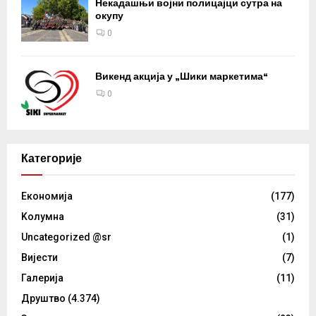
Некадашњи војни полицајци сутра на
окупу
0
Викенд акција у „Шики маркетима“
0
Категорије
Eкономија
(177)
Kолумнa
(31)
Uncategorized @sr
(1)
Вијести
(7)
Галерија
(11)
Друштво
(4.374)