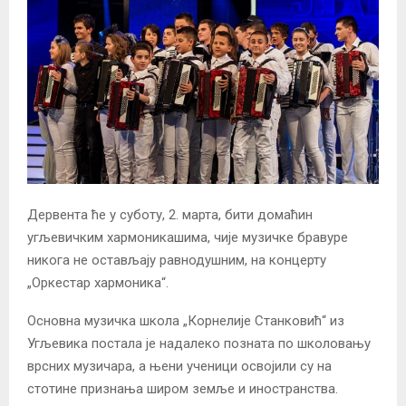
Дервента ће у суботу, 2. марта, бити домаћин
угљевичким хармоникашима, чије музичке бравуре
никога не остављају равнодушним, на концерту
„Оркестар хармоника“.
Основна музичка школа „Корнелије Станковић“ из
Угљевика постала је надалеко позната по школовању
врсних музичара, а њени ученици освојили су на
стотине признања широм земље и иностранства.