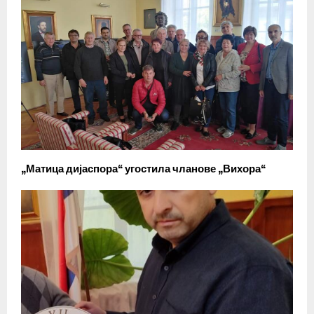
„Матица дијаспора“ угостила чланове „Вихора“