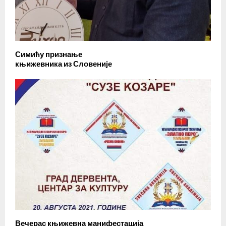
Симићу признање
књижевника из Словеније
Вечерас књижевна манифестација