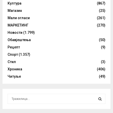
Култура
(867)
Магазин
(25)
Мали огласи
(261)
МАРКЕТИНГ
(270)
Новости
(1.799)
Обавјештења
(50)
Рецепт
(9)
Спорт
(1.357)
Стил
(3)
Хроника
(406)
Читуље
(49)
S
e
a
S
r