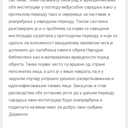
обе институције у погледу међусобне сарадње како у
протеклом периоду тако и смјернице за наставак и
унапређење у наредном периоду. Током састанка
разговарано је и о проблему са којим се наведена
институција сусретала у претходном периоду, а који се
односе на изложеност вандализму приликом чега је
долазило до оштећења самога објека Народне
библиотеке као и материјалних вриједности поред
објекта. Такве појаве често су вршене од стране
непознатих лица, а што је у више наврата, па и у
задњем случају успјешно рјешено расвјетљавањем и
идентификовањем таквих лица. Закључак и став
руководства обе установе јесте да у даљем периоду
сарадња ових институција буде унапријеђена и
подигнута на виши ниво за добро свих грађана
Дервентe.