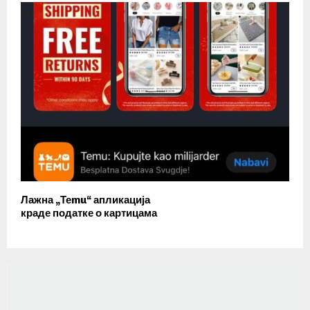
Лажна „Теmu“ апликација
краде податке о картицама