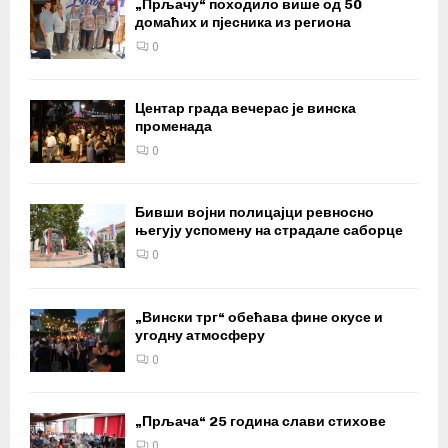
„Прљачу“ походило више од 50
домаћих и пјесника из региона
0
Центар града вечерас је винска
променада
0
Бивши војни полицајци ревносно
његују успомену на страдале саборце
0
„Вински трг“ обећава фине окусе и
угодну атмосферу
0
„Прљача“ 25 година слави стихове
0