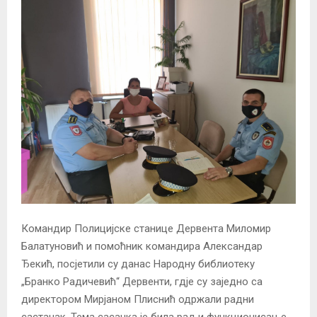
Командир Полицијске станице Дервента Миломир
Балатуновић и помоћник командира Александар
Ђекић, посјетили су данас Народну библиотеку
„Бранко Радичевић“ Дервенти, гдје су заједно са
директором Мирјаном Плиснић одржали радни
састанак. Тема сасанка је била рад и функционисање