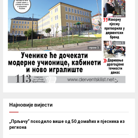
Најновије вијести
„Прљачу“ походило више од 50 домаћих и пјесника из
региона