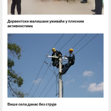
Дервентски малишани уживаће у плесним
активностима
Више села данас без струје