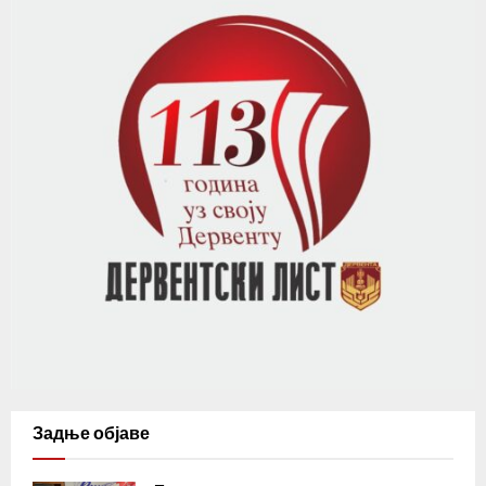
Задње објаве