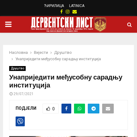
ЋИРИЛИЦА
LATINICA
Facebook
Instagram
Email
PRIMARY
MENU
Насловна
Вијести
Друштво
Унаприједити међусобну сарадњу институција
Друштво
Унаприједити међусобну сарадњу
институција
29/07/2021
ПОДЈЕЛИ
0