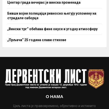
Центар града вечерас је винска променада
Бивши војни полицајци ревносно његују успомену на
страдале саборце
„Вински трг“ обећава фине окусе и угодну атмосферу
„Прљача“ 25 година слави стихове
О НАМА
Циљ листа је правовремено, објективно и истинито