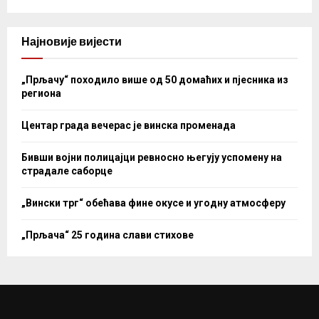
Најновије вијести
„Прљачу“ походило више од 50 домаћих и пјесника из
региона
Центар града вечерас је винска променада
Бивши војни полицајци ревносно његују успомену на
страдале саборце
„Вински трг“ обећава фине окусе и угодну атмосферу
„Прљача“ 25 година слави стихове