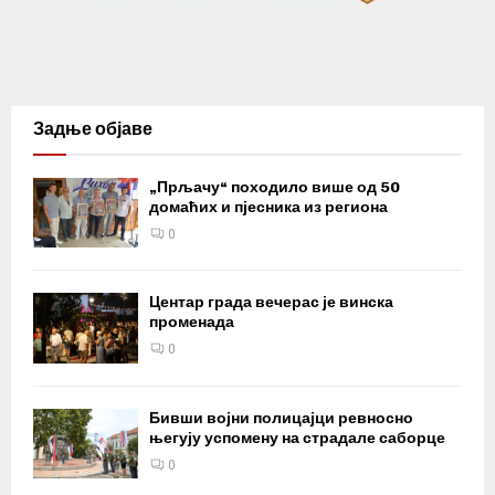
Задње објаве
„Прљачу“ походило више од 50
домаћих и пјесника из региона
0
Центар града вечерас је винска
променада
0
Бивши војни полицајци ревносно
његују успомену на страдале саборце
0