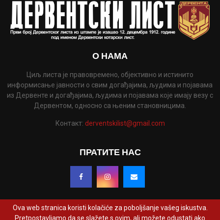
О НАМА
Циљ листа је правовремено, објективно и истинито
информисање јавности о свим догађајима, људима и појавама
из Дервенте и догађајима, људима и појавама које имају везу с
Дервентом, односно са њеним становницима.
Контакт:
derventskilist@gmail.com
ПРАТИТЕ НАС
Ova web stranica koristi kolačiće za poboljšanje vašeg iskustva.
Pretpostavljamo da se slažete s ovim, ali možete odustati ako