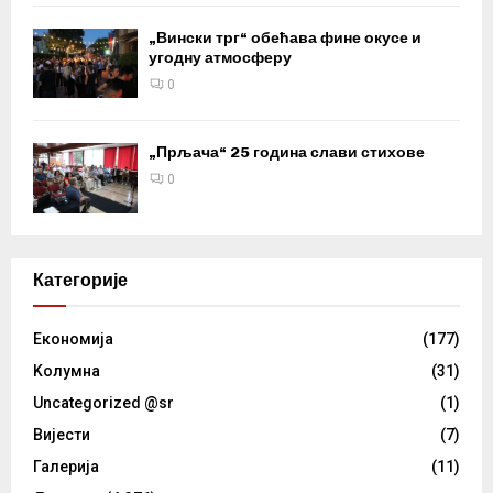
„Вински трг“ обећава фине окусе и
угодну атмосферу
0
„Прљача“ 25 година слави стихове
0
Категорије
Eкономија
(177)
Kолумнa
(31)
Uncategorized @sr
(1)
Вијести
(7)
Галерија
(11)