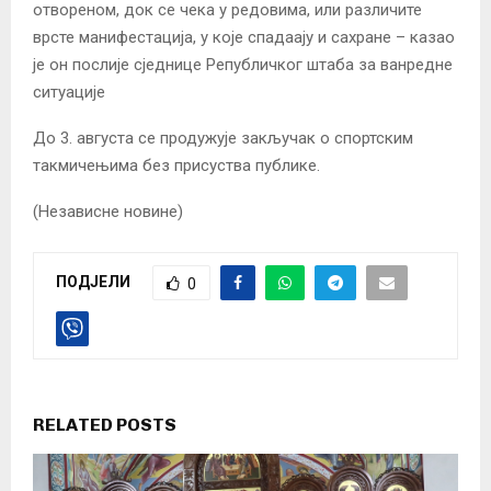
отвореном, док се чека у редовима, или различите
врсте манифестација, у које спадаају и сахранe – казао
је он послије сједнице Републичког штаба за ванредне
ситуације
До 3. августа се продужује закључак о спортским
такмичењима без присуства публике.
(Независне новине)
ПОДЈЕЛИ
0
RELATED POSTS