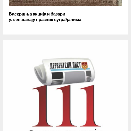
Васкршња акција и базари
уљепшавају празник суграђанима