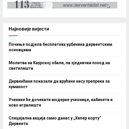
Најновије вијести
Почиње подјела бесплатних уџбеника дервентским
основцима
Молитва на Каурској обали, па зједнички поход на
светилишта
Дервенћани показали да врућине нису препрека за
хуманост
Ученике ће дочекати модерне учионице, кабинети и
ново игралиште
Специјална акција само данас у „Хипер корту“
Дервента