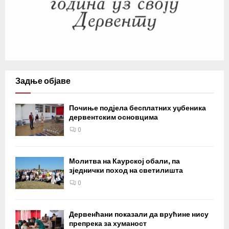
Задње објаве
Почиње подјела бесплатних уџбеника
дервентским основцима
0
Молитва на Каурској обали, па
зједнички поход на светилишта
0
Дервенћани показали да врућине нису
препрека за хуманост