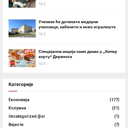
0
Ученике ће дочекати модерне
учионице, кабинети и ново игралиште
0
Специјална акција само данас у „Хипер
корту“ Дервента
0
Категорије
Eкономија
(177)
Kолумнa
(31)
Uncategorized @sr
(1)
Вијести
(7)