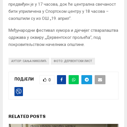
предвиђен је у 17 часова, док ће централна свечаност
бити уприличена у Спортском центру у 18 часова –
саопштили су из ОШ „19. април“.
Међународни фестивал хумора и дјечијег стваралаштва
одржава у оквиру „Дервентског прољећа“, под
покровитељством начелника општине.
АУТОР: САЊА НИКОЛИЋ
ФОТО: ДЕРВЕНТСКИ ЛИСТ
ПОДЈЕЛИ
0
RELATED POSTS