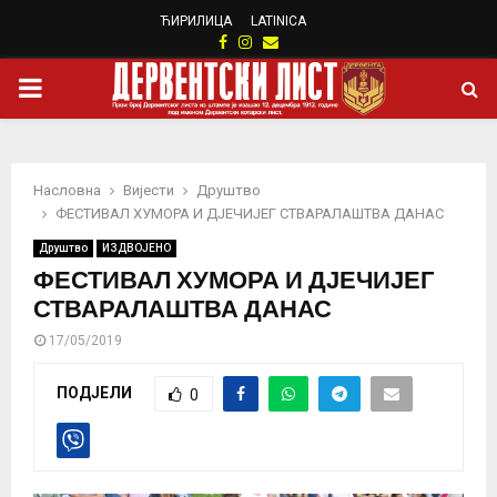
ЋИРИЛИЦА
LATINICA
Facebook
Instagram
Email
PRIMARY
MENU
Насловна
Вијести
Друштво
ФЕСТИВАЛ ХУМОРА И ДЈЕЧИЈЕГ СТВАРАЛАШТВА ДАНАС
Друштво
ИЗДВОЈЕНО
ФЕСТИВАЛ ХУМОРА И ДЈЕЧИЈЕГ
СТВАРАЛАШТВА ДАНАС
17/05/2019
ПОДЈЕЛИ
0