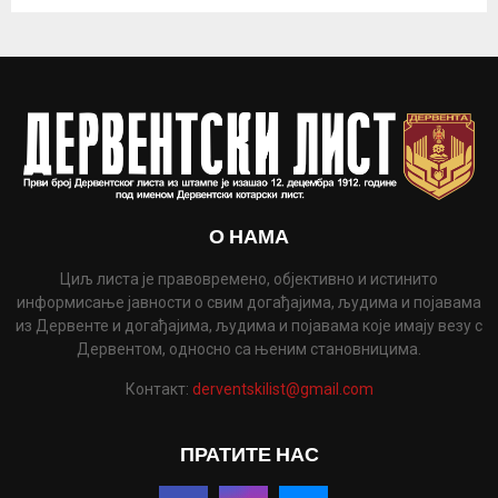
О НАМА
Циљ листа је правовремено, објективно и истинито
информисање јавности о свим догађајима, људима и појавама
из Дервенте и догађајима, људима и појавама које имају везу с
Дервентом, односно са њеним становницима.
Контакт:
derventskilist@gmail.com
ПРАТИТЕ НАС