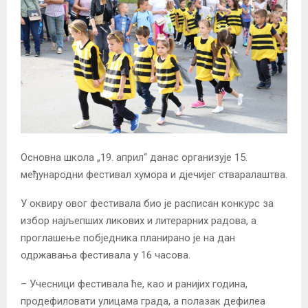
Основна школа „19. април“ данас организује 15.
међународни фестивал хумора и дјечијег стваралаштва.
У оквиру овог фестивала био је расписан конкурс за
избор најљепших ликових и литерарних радова, а
проглашење побједника планирано је на дан
одржавања фестивала у 16 часова.
– Учесници фестивала ће, као и ранијих година,
продефиловати улицама града, а полазак дефилеа