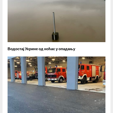
Водостај Укрине од ноћас у опадању