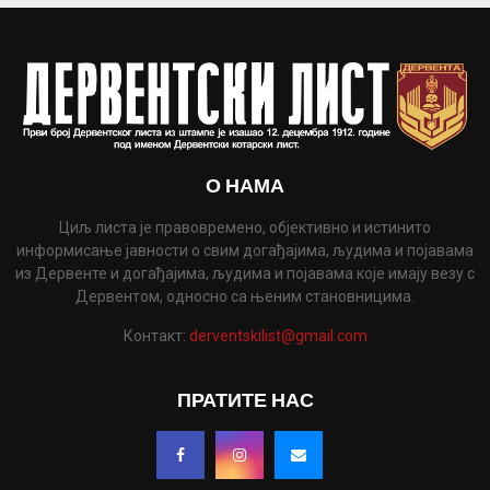
О НАМА
Циљ листа је правовремено, објективно и истинито
информисање јавности о свим догађајима, људима и појавама
из Дервенте и догађајима, људима и појавама које имају везу с
Дервентом, односно са њеним становницима.
Контакт:
derventskilist@gmail.com
ПРАТИТЕ НАС