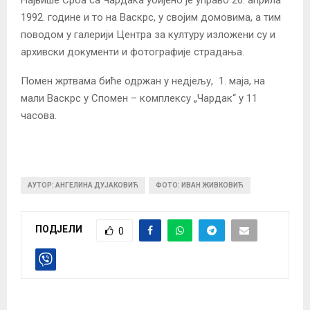
1992. године и то на Васкрс, у својим домовима, а тим
поводом у галерији Центра за културу изложени су и
архивски документи и фотографије страдања.
Помен жртвама биће одржан у недјељу, 1. маја, на
мали Васкрс у Спомен – комплексу „Чардак“ у 11
часова.
АУТОР: АНГЕЛИНА ДУЈАКОВИЋ
ФОТО: ИВАН ЖИВКОВИЋ
ПОДЈЕЛИ
0