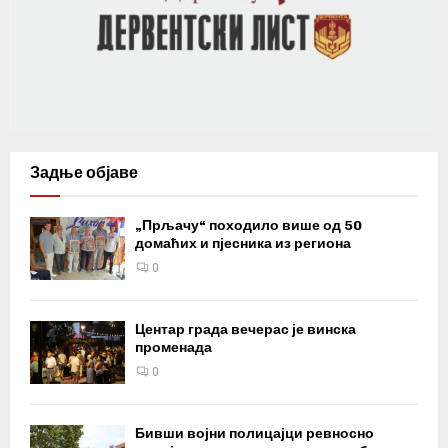
Задње објаве
„Прљачу“ походило више од 50
домаћих и пјесника из региона
0
Центар града вечерас је винска
променада
0
Бивши војни полицајци ревносно