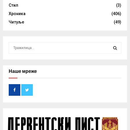
Стил
(3)
Хроника
(406)
Читуље
(49)
S
e
a
S
r
c
Наше мреже
E
h
f
A
o
r
R
:
C
H