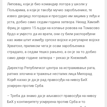
Липовац, који је био командир логора у школи у
Пољарима, а који је такође мучио заробљенике, те
извео двојицу логораша и пресудио им хицима у леђа и
уста, добио само седам година затвора. Нихад Хамзић
Фриц је одвео 15 људи на копање ровова на Томасово
брдо и умјесто да их врати, они су били распоређени
као живи штит између српске војске и регуларне војске
Хрватске, приликом чега је осам заробљеника
страдало, а седам тешко рањено, а он је за то добио
само двије године затвора – рекао је Кнежевић.
Директор Републичког центра за истраживање рата,
ратних злочина и тражење несталих лица Милорад
Којић казао је да је рад правосуђа на нивоу БиХ
усмјерен против Срба.
– Треба да знамо да је аљкавост правосуђа на нивоу
БиХ у континуитету усмјерена против Срба и то