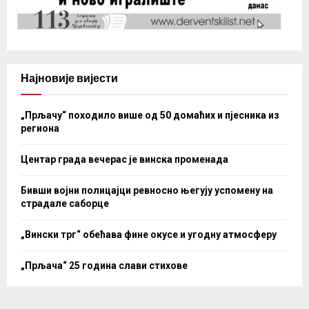
Најновије вијести
„Прљачу“ походило више од 50 домаћих и пјесника из
региона
Центар града вечерас је винска променада
Бивши војни полицајци ревносно његују успомену на
страдале саборце
„Вински трг“ обећава фине окусе и угодну атмосферу
„Прљача“ 25 година слави стихове