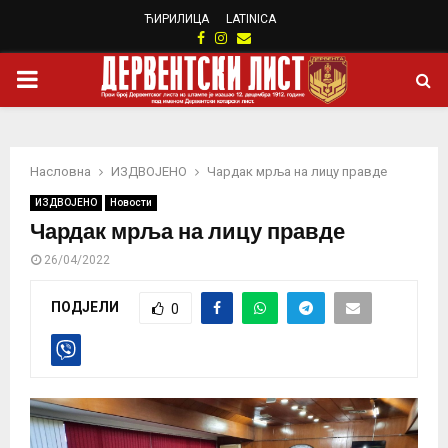
ЋИРИЛИЦА
LATINICA
Facebook
Instagram
Email
PRIMARY
MENU
Насловна
ИЗДВОЈЕНО
Чардак мрља на лицу правде
ИЗДВОЈЕНО
Новости
Чардак мрља на лицу правде
26/04/2022
ПОДЈЕЛИ
0