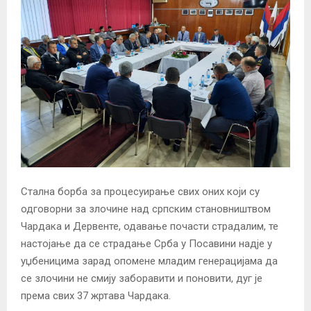
Стална борба за процесуирање свих оних који су
одговорни за злочине над српским становништвом
Чардака и Дервенте, одавање почасти страдалим, те
настојање да се страдање Срба у Посавини надје у
уџбеницима зарад опомене младим генерацијама да
се злочини не смију заборавити и поновити, дуг је
према свих 37 жртава Чардака.