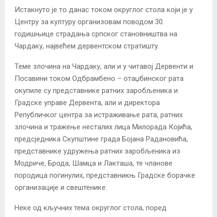
Истакнуто је то данас током округлог стола који је у
Центру за културу организовам поводом 30.
годишњице страдања српског становништва на
Чардаку, највећем дервентском стратишту.
Теме злочина на Чардаку, али и у читавој Дервенти и
Посавини током Одбрамбено – отаџбинског рата
окупиле су представнике ратних заробљеника и
Градске управе Дервентa, али и директора
Републичког центра за истраживање рата, ратних
злочина и тражење несталих лицa Милорада Којића,
предсједника Скупштине града Бојана Радановића,
представнике удружења ратних заробљеника из
Модриче, Брода, Шамца и Лакташа, те чланове
породица погинулих, представникњ Градске борачке
организације и свештенике.
Неке од кључних тема округлог стола, поред