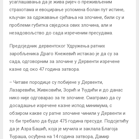
усаглашавања да је жива ријеч о преживљеним
страхотама и евоцирање успомена болан пут истине,
кључан за одржавање сјећања на злочине, били су и
проблеми губитка свједока ових злочина, али и
незадовољство до сада изреченим пресудама.
Предсједник дервентског Удружења ратних
заробљеника Драго Кнежевић истакао је да су за
сада, одговорним за злочине у Дервенти изречене
казне од око 47 година затвора.
– Читаве породице су побијене у Дервенти,
Лазаревићи, Живковићи, Зорић и Ћудићи и до данас
нико није одговарао за те злочине. Сматрамо да су
досадашње изречене казне испод минимума, с
обзиром какве су ратне злочине чинили у Дервенти и
то би требало да буде 475 година пресуде. Подсјетићу
да је Азра Башић, која је мучила и заклала Благоја
Ђураша, осуђена на 14 година затвора, Дамир