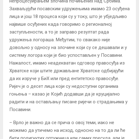
непроцесуирањем злочина почињених над Србима.
Захваљујући посавским удружењима имамо 23 осуђена
лица и још 18 процеса који су у току, што је убједљиво
највише осуђених када говоримо о регионалној
заступљености, а то је заправо резултат рада
удружења логораша. Међутим, то свакако није
довољно у односу на злочине који су се дешавали и у
систему логора који је био успостављен у Посавини.
Нажалост, имамо неадекватан одговор правосуђа из
Хрватске који штите држављане Хрватске одбијајући
да их изруче у БиХ или пред ентитетско правосуђе.
Ријеч је о десет лица који су недоступни органима
гоњења – казао је Којић додавши да је круцијално
радити и на остављању писане ријечи о страдањима у
Посавини.
– Врло је важно да се прича о овој теми, иако не
можемо да утичемо на исход, односно на то да ли ће
бити подигнутих оптужница или самих пресуда, али је