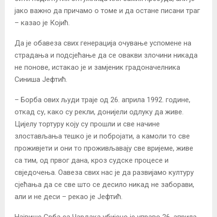
јако важно да причамо о томе и да остане писани траг
– казао је Којић.
Да је обавеза свих генерација очување успомене на
страдања и подсјећање да се овакви злочини никада
не понове, истакао је и замјеник градоначелника
Синиша Јефтић.
– Борба ових људи траје од 26. априла 1992. године,
откад су, како су рекли, донијели одлуку да живе.
Цијелу тортуру коју су прошли и све начине
злостављања тешко је и побројати, а камоли то све
проживјети и они то проживљавају све вријеме, живе
са тим, од првог дана, кроз судске процесе и
свједочења. Оавеза свих нас је да развијамо културу
сјећања да се све што се десило никад не заборави,
али и не деси – рекао је Јефтић.
Највише Срба са Чардака убијено је управо 26. априла