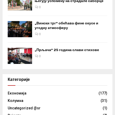
његују успомену на страдале саборце
0
„Вински трг“ обећава фине окусе и
угодну атмосферу
0
„Прљача“ 25 година слави стихове
0
Категорије
Eкономија
(177)
Kолумнa
(31)
Uncategorized @sr
(1)