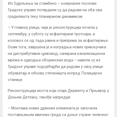
Из Одјељења за стамбено – комуналне послове
Градске управе потврдили су да радови на оба ова
градилишта теку планираном динамиком.
– У главној улици, чија је реконструкција почела у
септембру, у суботу су асфалтирани тротоари, а
коловоз се од тада равна и припрема за асфалтирање.
Осим тога, завршена је и изградња нових прикључака
на дистрибутивни цјевовод, санирана канализациона
мрежа и одводња оборинских вода – навели су из
Градске управе подсјећајући да радови у овој улици
обухватају и обнову степеништа испред Полицијске
станице.
Реконструкција моста који спаја Дервенту и Прњавор у
Доњем Детлаку, такође напредује.
– Монтажа нових дрвених елемената је започела
постављањем ивичних греда са доње стране челичног