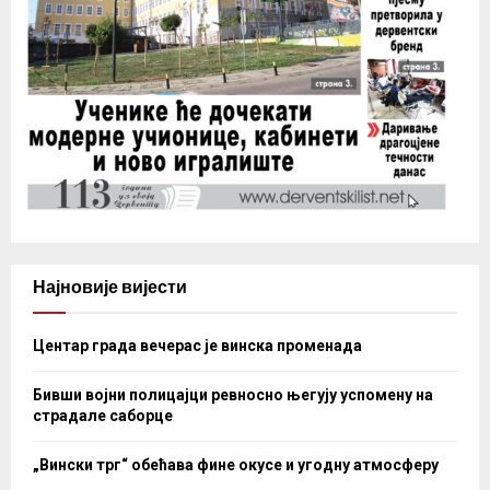
Најновије вијести
Центар града вечерас је винска променада
Бивши војни полицајци ревносно његују успомену на
страдале саборце
„Вински трг“ обећава фине окусе и угодну атмосферу