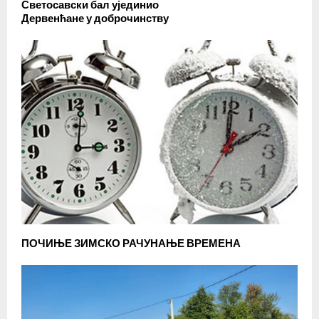
Светосавски бал ујединио
Дервенћане у доброчинству
ПОЧИЊЕ ЗИМСКО РАЧУНАЊЕ ВРЕМЕНА