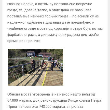
главног носача, а потом су постављене попречне
греде, те дрвене талпе, а ових дана се завршава
постављање ивичних горњих греда – појаснили су из
надлежног одјељења додавши да је предвиђено и
чишћење ограде моста од корозије и старе боје, потом
фарбање ограде, а динамику ових радова диктираће
временске прилике.
Обнова моста уговорена је на износ нешто већи од
64.000 марака, док реконструкција Улице краља Петра
Првог износи око 743.000 марака, а прилаза