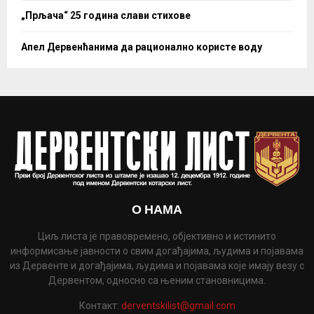
„Прљача“ 25 година слави стихове
Апел Дервенћанима да рационално користе воду
О НАМА
Циљ листа је правовремено, објективно и истинито
информисање јавности о свим догађајима, људима и појавама
из Дервенте и догађајима, људима и појавама које имају везу с
Дервентом, односно са њеним становницима.
Контакт:
derventskilist@gmail.com