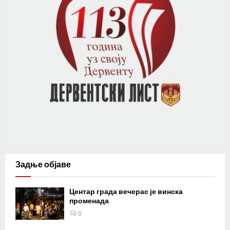
Задње објаве
Центар града вечерас је винска
променада
0