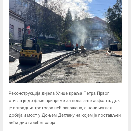
Реконструкција дијела Улице краља Петра Првог
стигла је до фазе припреме за полагање асфалта, док
је изградња тротоара већ завршена, а нови изглед
добија и мост у Доњем Детлаку на којем је постављен
већи дио газећег слоја.