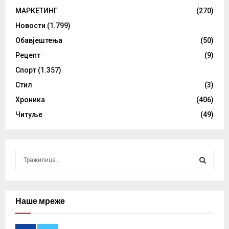
МАРКЕТИНГ
(270)
Новости
(1.799)
Обавјештења
(50)
Рецепт
(9)
Спорт
(1.357)
Стил
(3)
Хроника
(406)
Читуље
(49)
S
e
a
S
r
c
Наше мреже
E
h
f
A