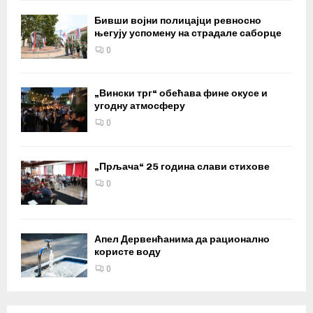
Бивши војни полицајци ревносно
његују успомену на страдале саборце
0
„Вински трг“ обећава фине окусе и
угодну атмосферу
0
„Прљача“ 25 година слави стихове
0
Апел Дервенћанима да рационално
користе воду
0