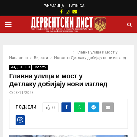
ЋИРИЛИЦА
LATINICA
Facebook
Instagram
Email
PRIMARY
MENU
Главна улица и мост у
Насловна
Вијести
Новости
Детлаку добијају нови изглед
ИЗДВОЈЕНО
Новости
Главна улица и мост у
Детлаку добијају нови изглед
08/11/2023
ПОДЈЕЛИ
0