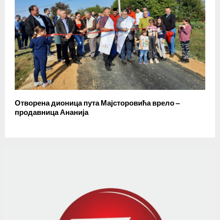
Отворена дионица пута Мајсторовића врело –
продавница Ананија