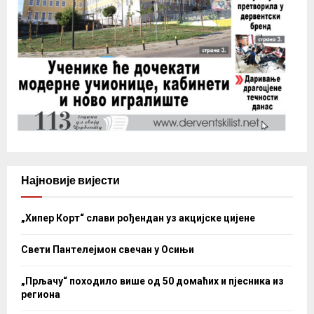
Најновије вијести
„Хипер Корт“ слави рођендан уз акцијске цијене
Свети Пантелејмон свечан у Осињи
„Прљачу“ походило више од 50 домаћих и пјесника из
региона