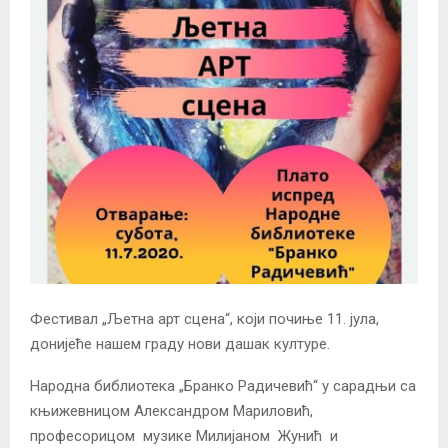
Фестивал „Љетна арт сцена“, који почиње 11. јула,
донијеће нашем граду нови дашак културе.
Народна библиотека „Бранко Радичевић“ у сарадњи са
књижевницом Александром Мариловић,
професорицом музике Милијаном Жунић и