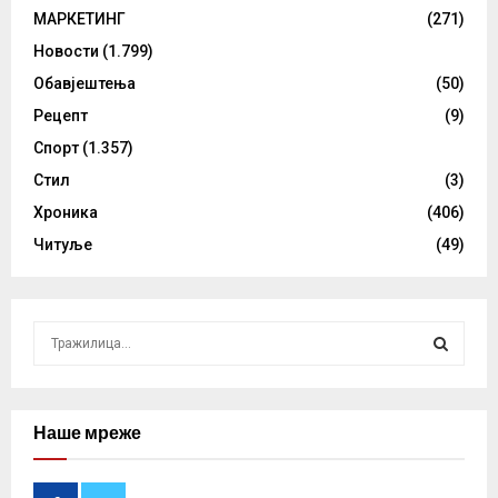
МАРКЕТИНГ
(271)
Новости
(1.799)
Обавјештења
(50)
Рецепт
(9)
Спорт
(1.357)
Стил
(3)
Хроника
(406)
Читуље
(49)
S
e
a
S
r
c
Наше мреже
E
h
f
A
o