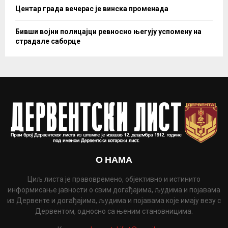
Центар града вечерас је винска променада
Бивши војни полицајци ревносно његују успомену на
страдале саборце
О НАМА
Циљ листа је правовремено, објективно и истинито
информисање јавности о свим догађајима, људима и појавама
из Дервенте и догађајима, људима и појавама које имају везу с
Дервентом, односно са њеним становницима.