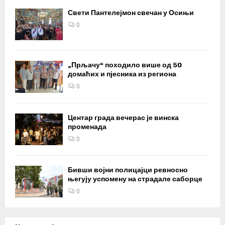
Свети Пантелејмон свечан у Осињи
0
„Прљачу“ походило више од 50
домаћих и пјесника из региона
0
Центар града вечерас је винска
променада
0
Бивши војни полицајци ревносно
његују успомену на страдале саборце
0