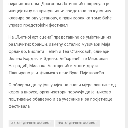
пијанисткињом Драганом Латиновић покренула је
иницијативу за прикупљање средстава за куповину
клавира за ову установу, а први корак ка томе биће
управо предстојећи фестивал.
На „Љетној арт сцени“ представиће се умјетници из
различитих бранши, између осталих, музичари Маја
Орландо, Виолета Пећић и Теа Станковић, сликари
Јелена Бардак и Зденко Бећаревић те Мирослав
Наградић, Миланка Благојевић и многи други.
Планирано је и филмско вече Вука Пијетловића.
С обзиром да су још увијек на снази мјере заштите од
корона вируса, организатори поручују да је њихово
поштивање обавезно и за учеснике и за посјетиоце
фестивала.
АУТОР: ДЕРВЕНТСКИ ЛИСТ
ФОТО: ДЕРВЕНТСКИ ЛИСТ