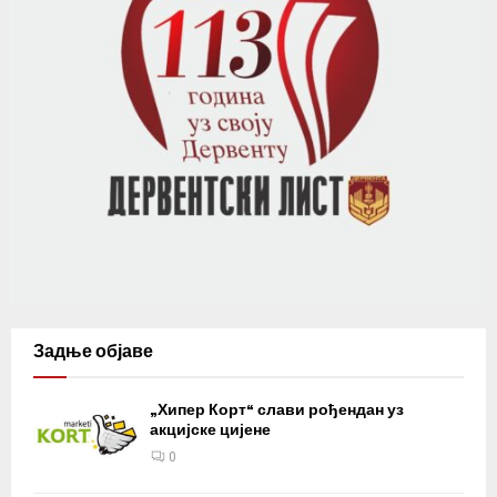
Задње објаве
„Хипер Корт“ слави рођендан уз
акцијске цијене
0