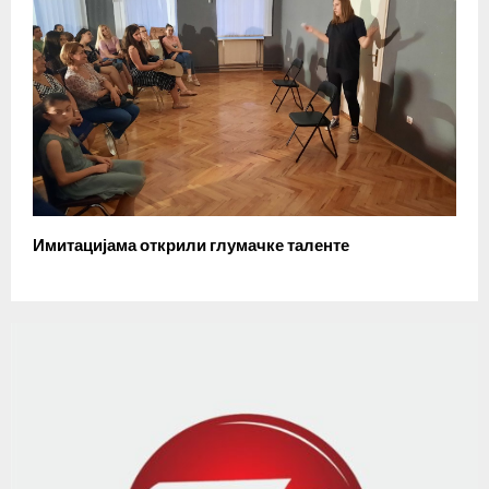
Имитацијама открили глумачке таленте