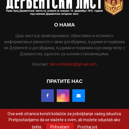
О НАМА
Циљ листа је правовремено, објективно и истинито
информисање јавности о свим догађајима, људима и појавама
из Дервенте и догађајима, људима и појавама које имају везу с
Дервентом, односно са њеним становницима.
Контакт:
derventskilist@gmail.com
ПРАТИТЕ НАС
Ova web stranica koristi kolačiće za poboljšanje vašeg iskustva.
Pretpostavljamo da se slažete s ovim, ali možete odustati ako
@2022 - www.derventskilist.net. Сва права задржана. Дизајнирао и развио
želite.
Prihvatam
Pročitaj još
ProCreative Studio