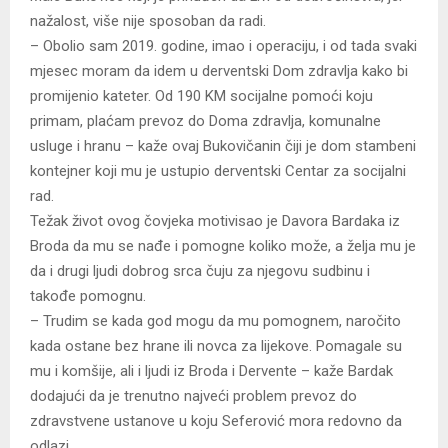
nažalost, više nije sposoban da radi.
– Obolio sam 2019. godine, imao i operaciju, i od tada svaki
mjesec moram da idem u derventski Dom zdravlja kako bi
promijenio kateter. Od 190 KM socijalne pomoći koju
primam, plaćam prevoz do Doma zdravlja, komunalne
usluge i hranu – kaže ovaj Bukovičanin čiji je dom stambeni
kontejner koji mu je ustupio derventski Centar za socijalni
rad.
Težak život ovog čovjeka motivisao je Davora Bardaka iz
Broda da mu se nađe i pomogne koliko može, a želja mu je
da i drugi ljudi dobrog srca čuju za njegovu sudbinu i
takođe pomognu.
– Trudim se kada god mogu da mu pomognem, naročito
kada ostane bez hrane ili novca za lijekove. Pomagale su
mu i komšije, ali i ljudi iz Broda i Dervente – kaže Bardak
dodajući da je trenutno najveći problem prevoz do
zdravstvene ustanove u koju Seferović mora redovno da
odlazi.