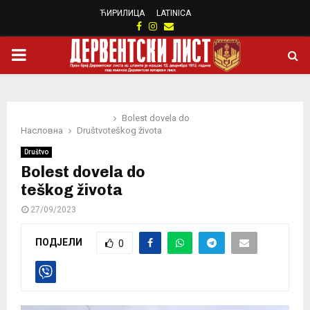
ЋИРИЛИЦА
LATINICA
Facebook
Instagram
Email
PRIMARY
MENU
Bolest dovela do
Насловна
Društvo
teškog života
Društvo
Bolest dovela do
teškog života
27/09/2023
ПОДЈЕЛИ
0