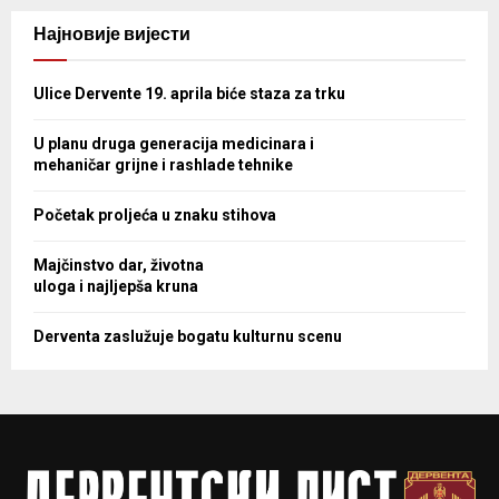
Најновије вијести
Ulice Dervente 19. aprila biće staza za trku
U planu druga generacija medicinara i
mehaničar grijne i rashlade tehnike
Početak proljeća u znaku stihova
Majčinstvo dar, životna
uloga i najljepša kruna
Derventa zaslužuje bogatu kulturnu scenu