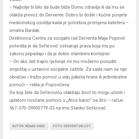
– Najbolje bi bilo da bude bliže Domu zdravlja ili da mu se
olakša prevoz do Dervente. Dobro bi došle i kućne posjete
medicinskog osoblja kada je potrebna promjena katetera –
smatra Bardak.
Direktorica Centra za socijalni rad Derventa Maja Popović
potvrdila je da Seferović ostvaruje prava koja mu po
zakonu pripadaju i da je dobio stambeni kontejner.
– On ako želi trajno rješenje mi mu možemo ponuditi
smještaj u ustanovi socijalne zaštite. Za sada nam se nije
obraćao i tražio pomoć u vidu paketa hrane ili jednokratne
pomoći – rekla je Popovićeva.
Svi koji žele da Seferoviću olakšaju život to mogu učiniti i
uplatom novčane pomoći u „Atos banci“ na žiro – račun
567-570-59000779-03 na ime Stanko Seferović.
AUTOR: NENAD SIMIĆ
FOTO: DERVENTSKI LIST