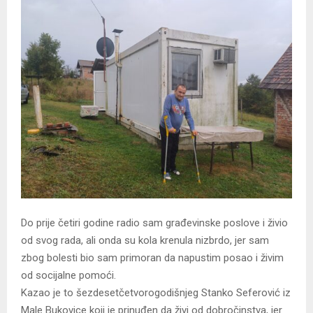
Do prije četiri godine radio sam građevinske poslove i živio
od svog rada, ali onda su kola krenula nizbrdo, jer sam
zbog bolesti bio sam primoran da napustim posao i živim
od socijalne pomoći.
Kazao je to šezdesetčetvorogodišnjeg Stanko Seferović iz
Male Bukovice koji je prinuđen da živi od dobročinstva, jer