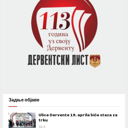
Задње објаве
Ulice Dervente 19. aprila biće staza za
trku
0