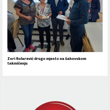
Zori Solarević drugo mjesto na šahovskom
takmičenju