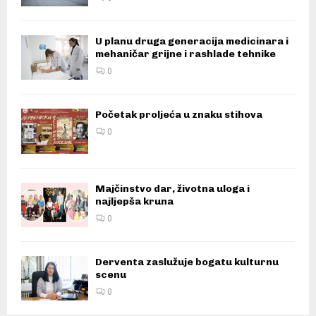
U planu druga generacija medicinara i
mehaničar grijne i rashlade tehnike
0
Početak proljeća u znaku stihova
0
Majčinstvo dar, životna uloga i
najljepša kruna
0
Derventa zaslužuje bogatu kulturnu
scenu
0