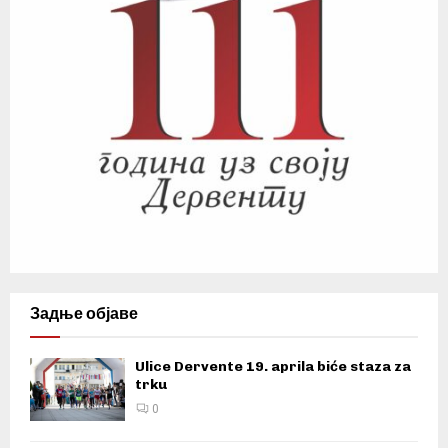
Задње објаве
Ulice Dervente 19. aprila biće staza za
trku
0