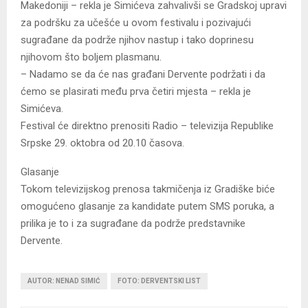
Makedoniji – rekla je Simićeva zahvalivši se Gradskoj upravi
za podršku za učešće u ovom festivalu i pozivajući
sugrađane da podrže njihov nastup i tako doprinesu
njihovom što boljem plasmanu.
– Nadamo se da će nas građani Dervente podržati i da
ćemo se plasirati među prva četiri mjesta – rekla je
Simićeva.
Festival će direktno prenositi Radio – televizija Republike
Srpske 29. oktobra od 20.10 časova.
Glasanje
Tokom televizijskog prenosa takmičenja iz Gradiške biće
omogućeno glasanje za kandidate putem SMS poruka, a
prilika je to i za sugrađane da podrže predstavnike
Dervente.
AUTOR: NENAD SIMIĆ
FOTO: DERVENTSKI LIST