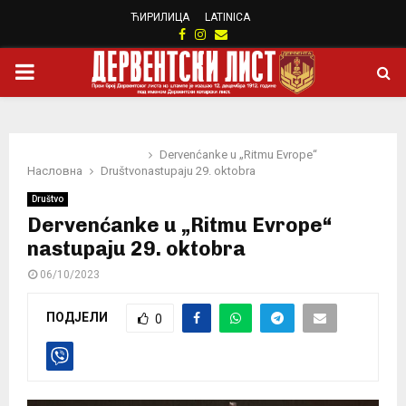
ЋИРИЛИЦА
LATINICA
Facebook
Instagram
Email
PRIMARY
MENU
Dervenćanke u „Ritmu Evrope“
Насловна
Društvo
nastupaju 29. oktobra
Društvo
Dervenćanke u „Ritmu Evrope“
nastupaju 29. oktobra
06/10/2023
ПОДЈЕЛИ
0