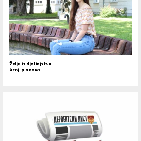
Želja iz djetinjstva
kroji planove