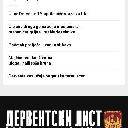
Ulice Dervente 19. aprila biće staza za trku
U planu druga generacija medicinara i
mehaničar grijne i rashlade tehnike
Početak proljeća u znaku stihova
Majčinstvo dar, životna
uloga i najljepša kruna
Derventa zaslužuje bogatu kulturnu scenu