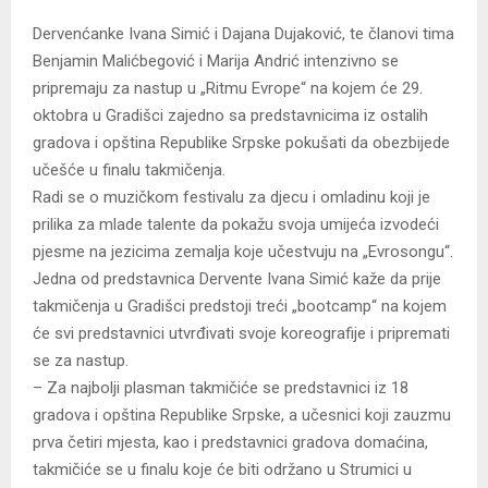
Dervenćanke Ivana Simić i Dajana Dujaković, te članovi tima
Benjamin Malićbegović i Marija Andrić intenzivno se
pripremaju za nastup u „Ritmu Evrope“ na kojem će 29.
oktobra u Gradišci zajedno sa predstavnicima iz ostalih
gradova i opština Republike Srpske pokušati da obezbijede
učešće u finalu takmičenja.
Radi se o muzičkom festivalu za djecu i omladinu koji je
prilika za mlade talente da pokažu svoja umijeća izvodeći
pjesme na jezicima zemalja koje učestvuju na „Evrosongu“.
Jedna od predstavnica Dervente Ivana Simić kaže da prije
takmičenja u Gradišci predstoji treći „bootcamp“ na kojem
će svi predstavnici utvrđivati svoje koreografije i pripremati
se za nastup.
– Za najbolji plasman takmičiće se predstavnici iz 18
gradova i opština Republike Srpske, a učesnici koji zauzmu
prva četiri mjesta, kao i predstavnici gradova domaćina,
takmičiće se u finalu koje će biti održano u Strumici u