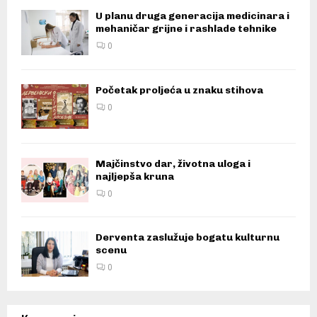
U planu druga generacija medicinara i
mehaničar grijne i rashlade tehnike
0
Početak proljeća u znaku stihova
0
Majčinstvo dar, životna uloga i
najljepša kruna
0
Derventa zaslužuje bogatu kulturnu
scenu
0