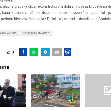
koj stanici
 glavna gradska ulica rekonstrukcijom dobija i nove priključake na dis
 kanalizacionu mrežu i trotoare, te obnovu stepeništa ispred Policijs
eriodu biće završen i prilaz Policijskoj stanici – dodali su iz Gradsk
NA DUJAKOVIĆ
FOTO: IVAN ŽIVKOVIĆ
0
OSTS