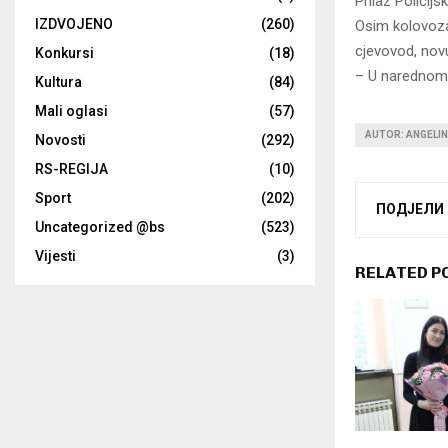
Prilaz Policijs
IZDVOJENO
(260)
Osim kolovoza,
cjevovod, novu
Konkursi
(18)
– U narednom p
Kultura
(84)
Mali oglasi
(57)
AUTOR: ANGELI
Novosti
(292)
RS-REGIJA
(10)
Sport
(202)
ПОДЈЕЛИ
Uncategorized @bs
(523)
Vijesti
(3)
RELATED P