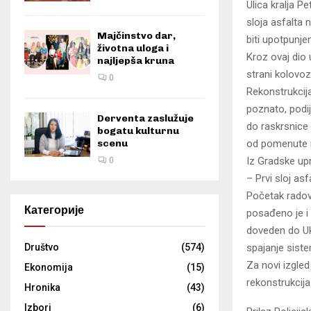
Ulica kralja 
sloja asfalta 
Majčinstvo dar,
biti upotpunje
životna uloga i
Kroz ovaj dio 
najljepša kruna
strani kolovoz
0
Rekonstrukcija
poznato, podij
Derventa zaslužuje
do raskrsnice
bogatu kulturnu
od pomenute r
scenu
Iz Gradske upr
0
– Prvi sloj as
Početak radova
Категорије
posađeno je i 
doveden do Ukr
spajanje siste
Društvo
(574)
Za novi izgled
Ekonomija
(15)
rekonstrukcija
Hronika
(43)
Izbori
(6)