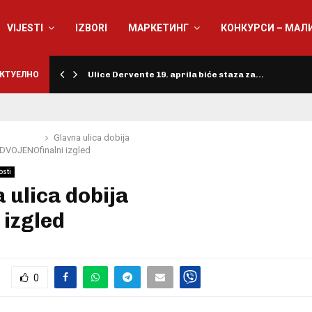
VIJESTI
IZBORI
МАРКЕТИНГ
КОНКУРСИ – МАЛ
КТУЕЛНО
Ulice Dervente 19. aprila biće staza za…
Glavna ulica dobija
ZDVOJENO
finalni izgled
osti
 ulica dobija
 izgled
0