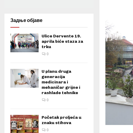
Задње објаве
Ulice Dervente 19.
aprila biće staza za
trku
0
U planu druga
generacija
medicinara i
mehaničar grijne i
rashlade tehnike
0
Početak proljeća u
znaku stihova
0