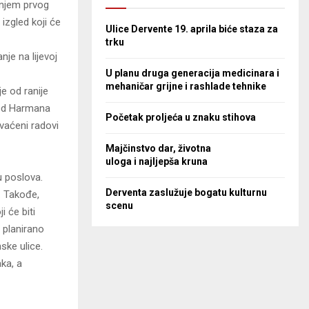
anjem prvog
izgled koji će
Ulice Dervente 19. aprila biće staza za
trku
nje na lijevoj
U planu druga generacija medicinara i
mehaničar grijne i rashlade tehnike
e od ranije
e od Harmana
Početak proljeća u znaku stihova
vaćeni radovi
Majčinstvo dar, životna
uloga i najljepša kruna
u poslova.
Derventa zaslužuje bogatu kulturnu
. Takođe,
scenu
i će biti
 planirano
ske ulice.
ka, a