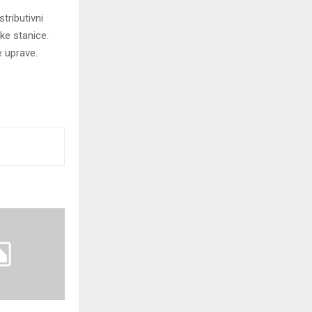
tributivni
ke stanice.
e uprave.