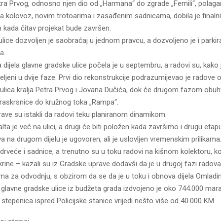
Petra Prvog, odnosno njen dio od „Harmana“ do zgrade „Femili“, polag
na kolovoz, novim trotoarima i zasađenim sadnicama, dobila je finalni 
n kada čitav projekat bude završen.
ulice dozvoljen je saobraćaj u jednom pravcu, a dozvoljeno je i parkira
a.
 dijela glavne gradske ulice počela je u septembru, a radovi su, kako j
eljeni u dvije faze. Prvi dio rekonstrukcije podrazumijevao je radov
 ulica kralja Petra Prvog i Jovana Dučića, dok će drugom fazom obuh
askrsnice do kružnog toka „Rampa“.
ave su istakli da radovi teku planiranom dinamikom.
falta je već na ulici, a drugi će biti položen kada završimo i drugu etap
 na drugom dijelu je ugovoren, ali je uslovljen vremenskim prilikama
drveće i sadnice, a trenutno su u toku radovi na kišnom kolektoru, koj
ine – kazali su iz Gradske uprave dodavši da je u drugoj fazi radova
ma za odvodnju, s obzirom da se da je u toku i obnova dijela Omladin
 glavne gradske ulice iz budžeta grada izdvojeno je oko 744.000 mara
 stepenica ispred Policijske stanice vrijedi nešto više od 40.000 KM.